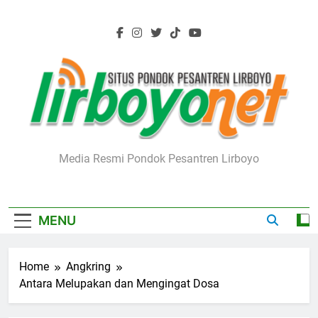
Skip
to
content
Lirboyo.net
Media Resmi Pondok Pesantren Lirboyo
MENU
Home
Angkring
Antara Melupakan dan Mengingat Dosa