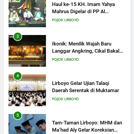
Ikonik: Menilik Wajah Baru
Langgar Angkring, Cikal Bakal
Ponpes Lirboyo yang Selesai
POJOK LIRBOYO
Direvitalisasi
4
Lirboyo Gelar Ujian Talaqi
Daerah Serentak di Muktamar
POJOK LIRBOYO
5
Tam-Taman Lirboyo: MHM dan
Ma’had Aly Gelar Koreksian
Kitab Semester Ganjil
POJOK LIRBOYO
6
Mudir Aam Ma’had Aly
Sampaikan Pentingnya