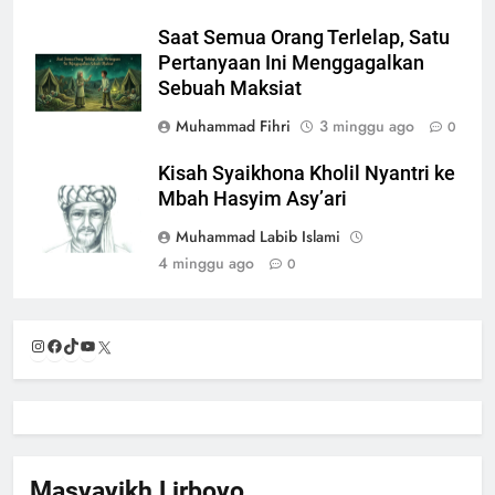
Saat Semua Orang Terlelap, Satu
Pertanyaan Ini Menggagalkan
Sebuah Maksiat
Muhammad Fihri
3 minggu ago
0
Kisah Syaikhona Kholil Nyantri ke
Mbah Hasyim Asy’ari
Muhammad Labib Islami
4 minggu ago
0
Instagram
Facebook
TikTok
YouTube
X
Masyayikh Lirboyo