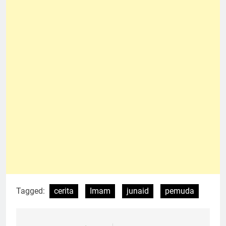
Tagged:
cerita
Imam
junaid
pemuda