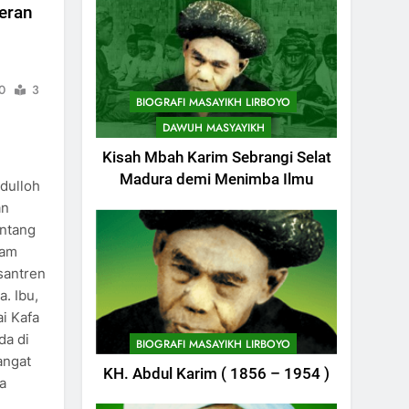
Peran
0
3
BIOGRAFI MASAYIKH LIRBOYO
DAWUH MASYAYIKH
Kisah Mbah Karim Sebrangi Selat
Madura demi Menimba Ilmu
bdulloh
an
entang
lam
744
santren
Himasal Semen
. Ibu,
Sumbang
i Kafa
Pembangunan
POJOK LIRBOYO
da di
BIOGRAFI MASAYIKH LIRBOYO
Kantor Himasal
angat
745
KH. Abdul Karim ( 1856 – 1954 )
a
Delegasi MQK Kota
Kediri Menuju