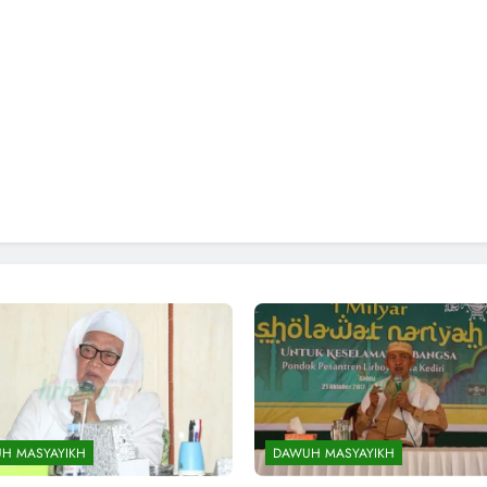
H MASYAYIKH
DAWUH MASYAYIKH