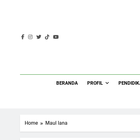
Skip
to
content
Lir
BERANDA
PROFIL
PENDIDI
Home
Maul lana