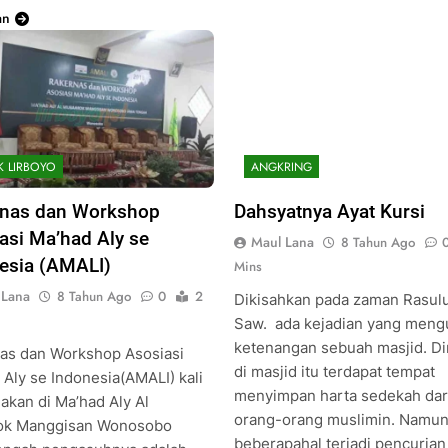
an
K LIRBOYO
ANGKRING
nas dan Workshop
Dahsyatnya Ayat Kursi
asi Ma’had Aly se
Maul Lana
8 Tahun Ago
esia (AMALI)
Mins
 Lana
8 Tahun Ago
0
2
Dikisahkan pada zaman Rasulu
Saw. ada kejadian yang meng
ketenangan sebuah masjid. D
as dan Workshop Asosiasi
di masjid itu terdapat tempat
 Aly se Indonesia(AMALI) kali
menyimpan harta sedekah dar
dakan di Ma’had Aly Al
orang-orang muslimin. Namun
ok Manggisan Wonosobo
beberapahal terjadi pencurian