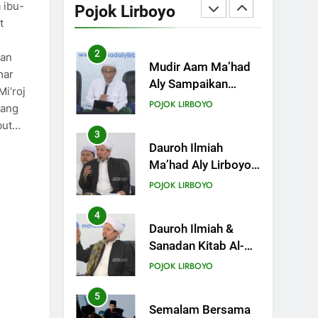
Aly Sampaikan
 ibu-
Pojok Lirboyo
Pentingnya
t
POJOK LIRBOYO
Mempelajari Ilmu
Hadis Dalam Acara
3
kan
Dauroh Ilmiah
Dauroh Ilmiah
mar
Ma’had Aly Lirboyo
i’roj
Bahas Metode
POJOK LIRBOYO
yang
Ahlusunnah dalam
but…
Mengaplikasikan
4
Dauroh Ilmiah &
Hadis Dhaif.
Sanadan Kitab Al-
Arbain an-Nawawy
POJOK LIRBOYO
bersama As-Syaikh
Dr. Yasir Al-Adny
5
Semalam Bersama
Kematian: Kisah
Praktek Tajhizul
POJOK LIRBOYO
Janaiz Siswa III
Aliyah
6
Di Balik Dinginnya