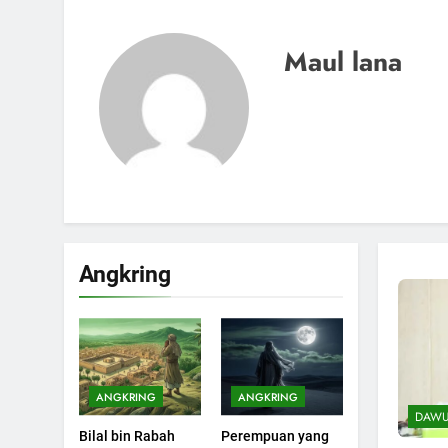
Maul lana
Angkring
200
Khutbah Idul Fitri di
Rumah
KHUTBAH
ANGKRING
ANGKRING
DAWU
201
Bilal bin Rabah
Perempuan yang
Khutbah jumat: