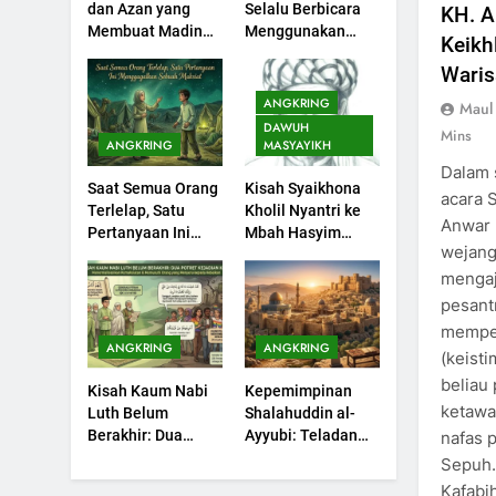
dan Azan yang
Selalu Berbicara
KH. A
Sejarah Seebagai
Membuat Madinah
Menggunakan
Keikh
Pembangkit Jiwa
KHUTBAH
Menangis
Ayat Al-Quran
Waris
202
ANGKRING
Maul
Khutbah Jumat :
DAWUH
Mins
Supaya Amal Bisa
ANGKRING
MASYAYIKH
Diterima
Dalam 
KHUTBAH
Saat Semua Orang
Kisah Syaikhona
acara 
Terlelap, Satu
Kholil Nyantri ke
203
Anwar
Pertanyaan Ini
Mbah Hasyim
Khutbah Jumat:
wejang
Menggagalkan
Asy’ari
Bulan Muharram
mengaj
Sebuah Maksiat
Bulan Bersejarah
KHUTBAH
pesant
mempe
ANGKRING
ANGKRING
1
(keist
Khutbah Jumat:
beliau
Kisah Kaum Nabi
Kepemimpinan
Mengapa Orang
ketawa
Luth Belum
Shalahuddin al-
Dengki Tak Akan
KHUTBAH
Berakhir: Dua
Ayyubi: Teladan
nafas 
Pernah Berjaya?
Potret Kaumnya
yang Perlu
Sepuh.
2
yang Kini Kembali
Dipelajari oleh
Kafabih
Khutbah Jumat: