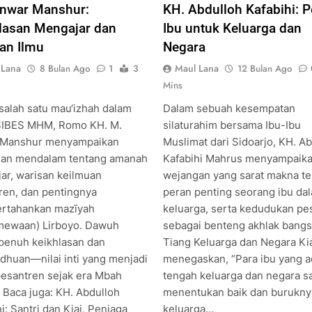
nwar Manshur:
KH. Abdulloh Kafabihi: 
lasan Mengajar dan
Ibu untuk Keluarga dan
an Ilmu
Negara
 Lana
Maul Lana
8 Bulan Ago
1
3
12 Bulan Ago
Mins
salah satu mau‘izhah dalam
Dalam sebuah kesempatan
SIBES MHM, Romo KH. M.
silaturahim bersama Ibu-Ibu
 Manshur menyampaikan
Muslimat dari Sidoarjo, KH. A
an mendalam tentang amanah
Kafabihi Mahrus menyampaik
ar, warisan keilmuan
wejangan yang sarat makna t
ren, dan pentingnya
peran penting seorang ibu da
rtahankan mazīyah
keluarga, serta kedudukan pe
imewaan) Lirboyo. Dawuh
sebagai benteng akhlak bangsa
 penuh keikhlasan dan
Tiang Keluarga dan Negara Kia
dhuan—nilai inti yang menjadi
menegaskan, “Para ibu yang a
pesantren sejak era Mbah
tengah keluarga dan negara s
 Baca juga: KH. Abdulloh
menentukan baik dan burukny
i: Santri dan Kiai, Penjaga
keluarga…