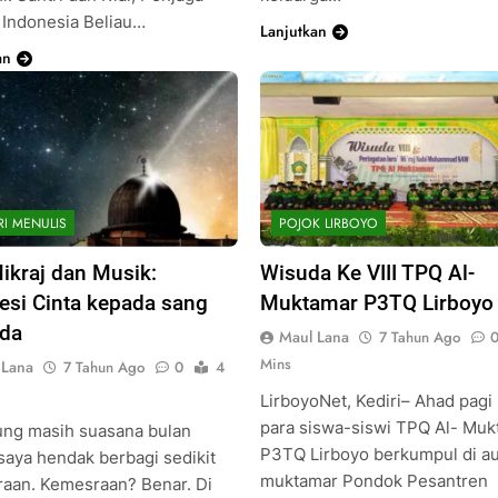
 Indonesia Beliau…
Lanjutkan
an
RI MENULIS
POJOK LIRBOYO
Mikraj dan Musik:
Wisuda Ke VIII TPQ Al-
esi Cinta kepada sang
Muktamar P3TQ Lirboyo
da
Maul Lana
7 Tahun Ago
Mins
 Lana
7 Tahun Ago
0
4
LirboyoNet, Kediri– Ahad pagi 
para siswa-siswi TPQ Al- Muk
g masih suasana bulan
P3TQ Lirboyo berkumpul di au
 saya hendak berbagi sedikit
muktamar Pondok Pesantren
aan. Kemesraan? Benar. Di