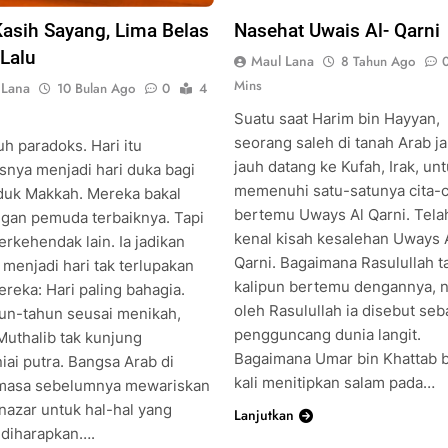
Kasih Sayang, Lima Belas
Nasehat Uwais Al- Qarni
Lalu
Maul Lana
8 Tahun Ago
Mins
 Lana
10 Bulan Ago
0
4
Suatu saat Harim bin Hayyan,
seorang saleh di tanah Arab j
h paradoks. Hari itu
jauh datang ke Kufah, Irak, un
snya menjadi hari duka bagi
memenuhi satu-satunya cita-ci
uk Makkah. Mereka bakal
bertemu Uways Al Qarni. Telah
ngan pemuda terbaiknya. Tapi
kenal kisah kesalehan Uways 
erkehendak lain. Ia jadikan
Qarni. Bagaimana Rasulullah t
u menjadi hari tak terlupakan
kalipun bertemu dengannya,
reka: Hari paling bahagia.
oleh Rasulullah ia disebut seb
un-tahun seusai menikah,
pengguncang dunia langit.
Muthalib tak kunjung
Bagaimana Umar bin Khattab b
iai putra. Bangsa Arab di
kali menitipkan salam pada…
masa sebelumnya mewariskan
 nazar untuk hal-hal yang
Lanjutkan
 diharapkan….