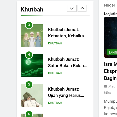
Terjadi
Pemimpin Zaman
Negeri
Melihat Limpahan
Sekarang (2)
Khutbah
Nikmat Allah
Lanjutk
KHUTBAH
3
Khutbah Jumat:
Ketaatan, Kebaikan
dan Pengaruhnya
KHUTBAH
dalam Jiwa Manusia
SANT
4
Khutbah Jumat:
Isra 
Safar Bukan Bulan
Ekspr
Sial
KHUTBAH
Bagin
5
Maul
Khutbah Jumat:
Mins
Ujian yang Harus
Mumpun
Kita Syukuri
KHUTBAH
Rajab,
kemesr
6