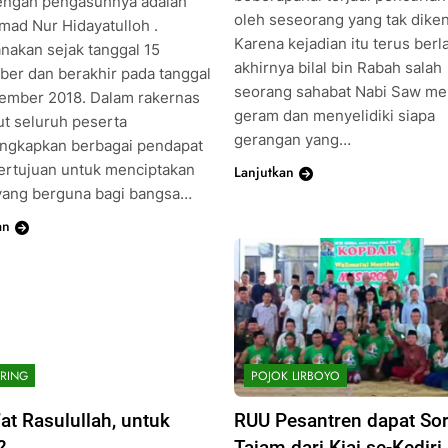
ngah pengasuhnya adalah
oleh seseorang yang tak diken
mad Nur Hidayatulloh .
Karena kejadian itu terus berla
anakan sejak tanggal 15
akhirnya bilal bin Rabah salah
er dan berakhir pada tanggal
seorang sahabat Nabi Saw me
ember 2018. Dalam rakernas
geram dan menyelidiki siapa
ut seluruh peserta
gerangan yang…
gkapkan berbagai pendapat
ertujuan untuk menciptakan
Lanjutkan
 yang berguna bagi bangsa…
an
RING
POJOK LIRBOYO
’at Rasulullah, untuk
RUU Pesantren dapat So
?
Tajam dari Kiai se-Kediri