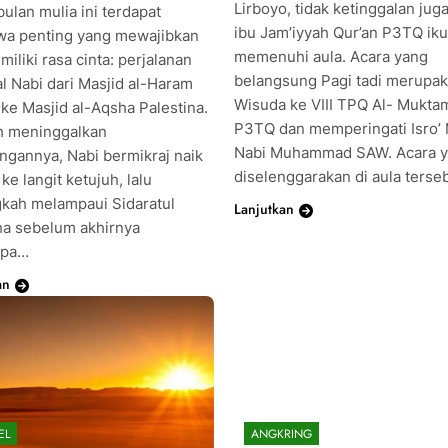
Lirboyo, tidak ketinggalan juga
ulan mulia ini terdapat
ibu Jam’iyyah Qur’an P3TQ iku
iwa penting yang mewajibkan
memenuhi aula. Acara yang
miliki rasa cinta: perjalanan
belangsung Pagi tadi merupa
al Nabi dari Masjid al-Haram
Wisuda ke VIII TPQ Al- Mukta
ke Masjid al-Aqsha Palestina.
P3TQ dan memperingati Isro’ M
h meninggalkan
Nabi Muhammad SAW. Acara 
ngannya, Nabi bermikraj naik
diselenggarakan di aula terse
ke langit ketujuh, lalu
kah melampaui Sidaratul
Lanjutkan
a sebelum akhirnya
mpa…
an
EL
ANGKRING