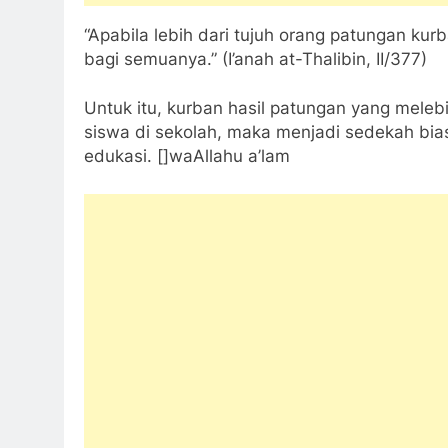
“Apabila lebih dari tujuh orang patungan ku
bagi semuanya.” (I’anah at-Thalibin, II/377)
Untuk itu, kurban hasil patungan yang melebi
siswa di sekolah, maka menjadi sedekah bias
edukasi. []waAllahu a’lam