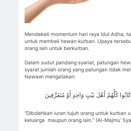
Mendekati momentum hari raya Idul Adha, ta
untuk membeli hewan kurban. Upaya tersebut
orang lain untuk berkurban.
Dalam sudut pandang syariat, patungan hew
syarat jumlah orang yang patungan tidak me
Nawawi mengatakan:
انُوا كُلُّهُمْ أَهْلَ بَيْتٍ وَاحِدٍ أَوْ مُتَفَرِّقِينَ
“Dibolehkan iuran tujuh orang untuk kurban u
keluarga maupun orang lain.” (Al-Majmu’ Sya