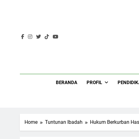
Skip
to
content
Lir
BERANDA
PROFIL
PENDIDI
Home
Tuntunan Ibadah
Hukum Berkurban Has