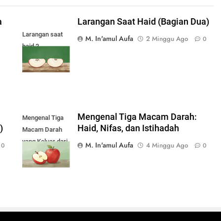
a
Larangan Saat Haid (Bagian Dua)
Larangan saat
M. In'amul Aufa
2 Minggu Ago
0
haid 2
Mengenal Tiga Macam Darah:
Mengenal Tiga
)
Haid, Nifas, dan Istihadah
Macam Darah
yang Keluar dari
M. In'amul Aufa
4 Minggu Ago
0
0
Wanita