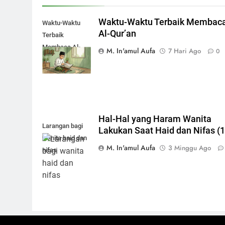
Waktu-Waktu Terbaik Membac
Waktu-Waktu
Al-Qur’an
Terbaik
Membaca Al-
M. In'amul Aufa
7 Hari Ago
0
Qur’an
Hal-Hal yang Haram Wanita
Larangan bagi
Lakukan Saat Haid dan Nifas (1
wanita haid dan
M. In'amul Aufa
3 Minggu Ago
nifas