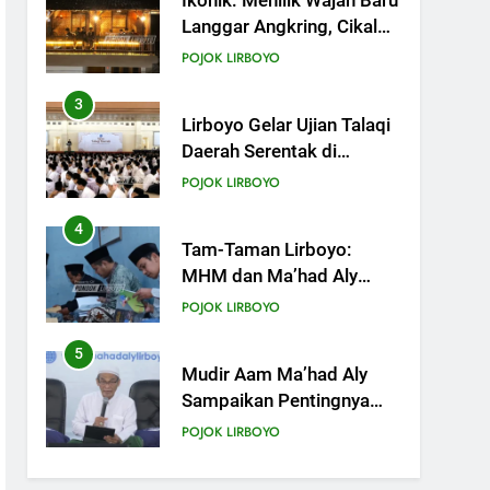
Lirboyo Gelar Ujian Talaqi
Daerah Serentak di
Muktamar
POJOK LIRBOYO
4
Tam-Taman Lirboyo:
MHM dan Ma’had Aly
Gelar Koreksian Kitab
POJOK LIRBOYO
Semester Ganjil
5
Mudir Aam Ma’had Aly
Sampaikan Pentingnya
Mempelajari Ilmu Hadis
POJOK LIRBOYO
Dalam Acara Dauroh
Ilmiah
6
Dauroh Ilmiah Ma’had Aly
Lirboyo Bahas Metode
Ahlusunnah dalam
POJOK LIRBOYO
Mengaplikasikan Hadis
Dhaif.
7