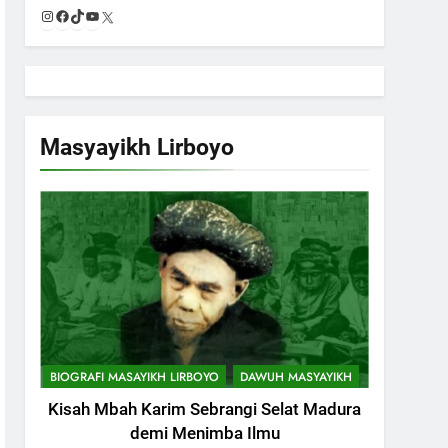
Instagram
Facebook
TikTok
YouTube
X
Masyayikh Lirboyo
BIOGRAFI MASAYIKH LIRBOYO
DAWUH MASYAYIKH
Kisah Mbah Karim Sebrangi Selat Madura
demi Menimba Ilmu