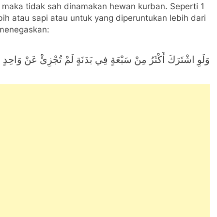
, maka tidak sah dinamakan hewan kurban. Seperti 1
ih atau sapi atau untuk yang diperuntukan lebih dari
 menegaskan:
وَلَوِ اشْتَرَكَ أَكْثَرُ مِنْ سَبْعَةٍ فِي بَدَنَةٍ لَمْ تُجْزِئْ عَنْ وَاحِدٍ م