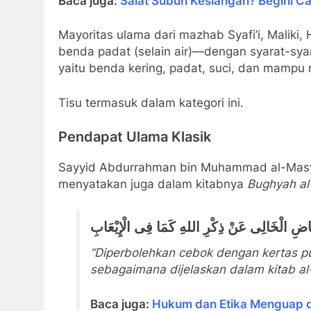
Baca juga:
Salat Subuh Kesiangan? Begini C
Mayoritas ulama dari mazhab Syafi’i, Malik
benda padat (selain air)—dengan syarat-sya
yaitu benda kering, padat, suci, dan mampu 
Tisu termasuk dalam kategori ini.
Pendapat Ulama Klasik
Sayyid Abdurrahman bin Muhammad al-Masyh
menyatakan juga dalam kitabnya
Bughyah al
لْبَيَاضِ الْخَالِى عَنْ ذِكْرِ اللهِ كَمَا فِى الْإِيْعَابِ
“Diperbolehkan cebok dengan kertas puti
sebagaimana dijelaskan dalam kitab al-I
Baca juga:
Hukum dan Etika Menguap d