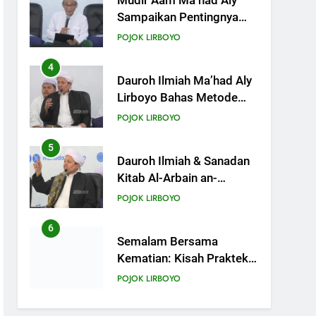
Mudir Aam Ma’had Aly
Sampaikan Pentingnya
Mempelajari Ilmu Hadis
POJOK LIRBOYO
Dalam Acara Dauroh
Ilmiah
4
Dauroh Ilmiah Ma’had Aly
Lirboyo Bahas Metode
Ahlusunnah dalam
POJOK LIRBOYO
Mengaplikasikan Hadis
Dhaif.
5
Dauroh Ilmiah & Sanadan
Kitab Al-Arbain an-
Nawawy bersama As-
POJOK LIRBOYO
Syaikh Dr. Yasir Al-Adny
6
Semalam Bersama
Kematian: Kisah Praktek
Tajhizul Janaiz Siswa III
POJOK LIRBOYO
Aliyah
7