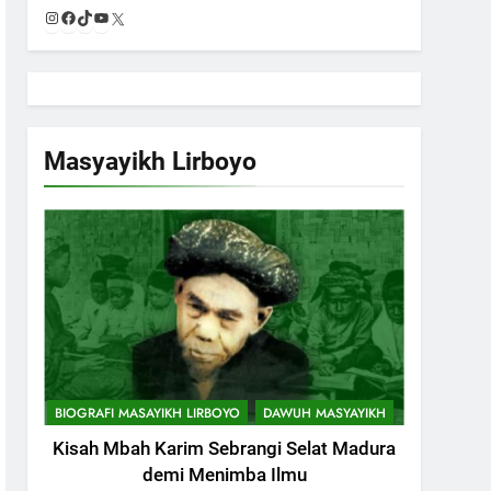
Instagram
Facebook
TikTok
YouTube
X
Masyayikh Lirboyo
BIOGRAFI MASAYIKH LIRBOYO
DAWUH MASYAYIKH
Kisah Mbah Karim Sebrangi Selat Madura
demi Menimba Ilmu