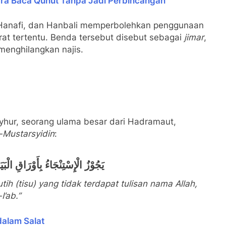
ara Baca Qunut Tanpa Jadi Perbincangan
i, Hanafi, dan Hanbali memperbolehkan penggunaan
rat tertentu. Benda tersebut disebut sebagai
jimar
,
menghilangkan najis.
ur, seorang ulama besar dari Hadramaut,
-Mustarsyidin
:
يَجُوْزُ الْإِسْتِنْجَاءُ بِأَوْرَاقِ ا
h (tisu) yang tidak terdapat tulisan nama Allah,
’ab.”
alam Salat