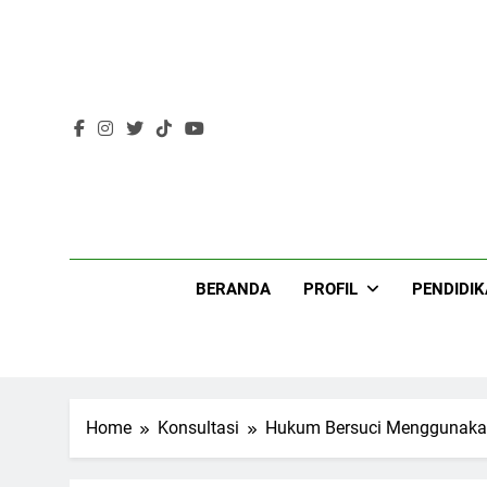
Skip
to
content
Lir
BERANDA
PROFIL
PENDIDI
Home
Konsultasi
Hukum Bersuci Menggunaka