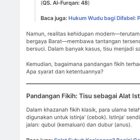
(
QS. Al-Furqan: 48
)
Baca juga:
Hukum Wudu bagi Difabel: 
Namun, realitas kehidupan modern—terutama
bergaya Barat—membawa tantangan tersendir
bersuci. Dalam banyak kasus, tisu menjadi s
Kemudian, bagaimana pandangan fikih terhad
Apa syarat dan ketentuannya?
Pandangan Fikih: Tisu sebagai Alat Ist
Dalam khazanah fikih klasik, para ulama tel
digunakan untuk istinja’ (cebok). Istinja’ sen
jalan: qubul (kemaluan) dan dubur (anus).