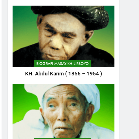
BIOGRAFI MASAYIKH LIRBOYO
KH. Abdul Karim ( 1856 – 1954 )
744
Himasal Semen Sumbang