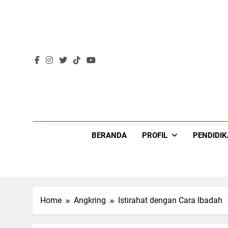
Skip
to
content
Lir
BERANDA
PROFIL
PENDIDI
Home
Angkring
Istirahat dengan Cara Ibadah