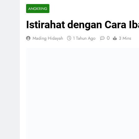
ANGKRING
Istirahat dengan Cara I
0
Mading Hidayah
1 Tahun Ago
3 Mins