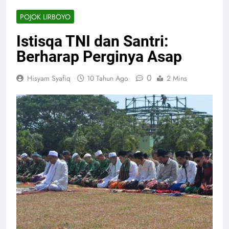
POJOK LIRBOYO
Istisqa TNI dan Santri:
Berharap Perginya Asap
0
Hisyam Syafiq
10 Tahun Ago
2 Mins