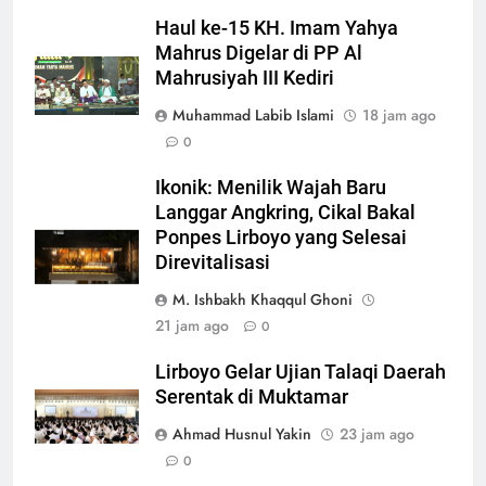
Haul ke-15 KH. Imam Yahya
Mahrus Digelar di PP Al
Mahrusiyah III Kediri
Muhammad Labib Islami
18 jam ago
0
Ikonik: Menilik Wajah Baru
Langgar Angkring, Cikal Bakal
Ponpes Lirboyo yang Selesai
Direvitalisasi
M. Ishbakh Khaqqul Ghoni
21 jam ago
0
Lirboyo Gelar Ujian Talaqi Daerah
Serentak di Muktamar
Ahmad Husnul Yakin
23 jam ago
0