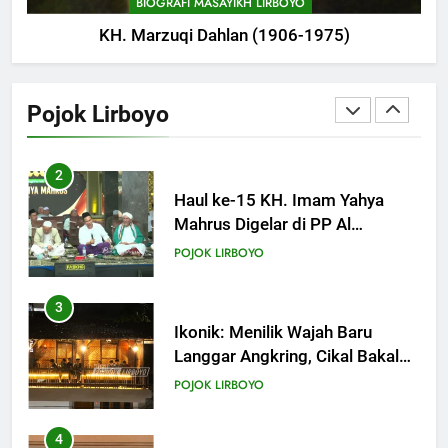
BIOGRAFI MASAYIKH LIRBOYO
KH. Marzuqi Dahlan (1906-1975)
2
Haul ke-15 KH. Imam Yahya
Mahrus Digelar di PP Al
Pojok Lirboyo
Mahrusiyah III Kediri
POJOK LIRBOYO
3
Ikonik: Menilik Wajah Baru
Langgar Angkring, Cikal Bakal
Ponpes Lirboyo yang Selesai
POJOK LIRBOYO
Direvitalisasi
4
Lirboyo Gelar Ujian Talaqi
Daerah Serentak di Muktamar
POJOK LIRBOYO
5