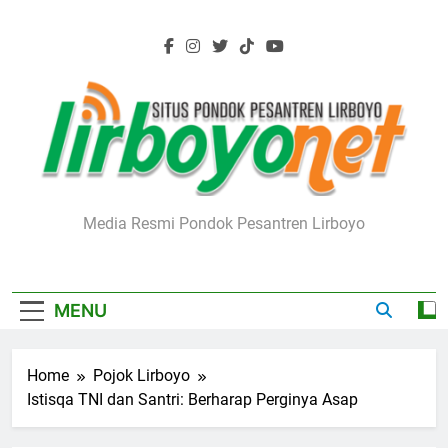
Skip
to
content
Lirboyo.net
Media Resmi Pondok Pesantren Lirboyo
MENU
Home
Pojok Lirboyo
Istisqa TNI dan Santri: Berharap Perginya Asap