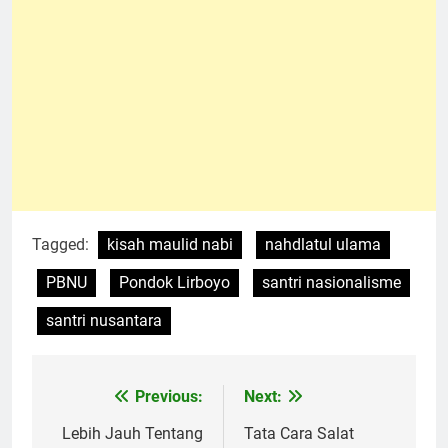
Tagged:
kisah maulid nabi
nahdlatul ulama
PBNU
Pondok Lirboyo
santri nasionalisme
santri nusantara
Previous:
Next:
Navigasi
pos
Lebih Jauh Tentang
Tata Cara Salat