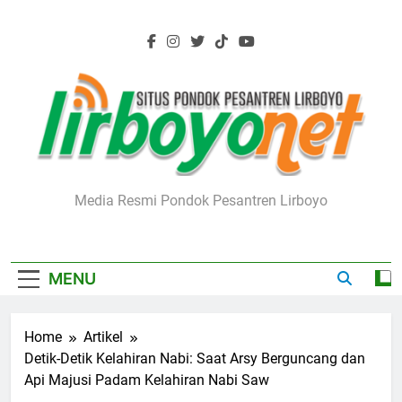
Skip
to
content
Lirboyo.net
Media Resmi Pondok Pesantren Lirboyo
MENU
Home
Artikel
Detik-Detik Kelahiran Nabi: Saat Arsy Berguncang dan
Api Majusi Padam Kelahiran Nabi Saw