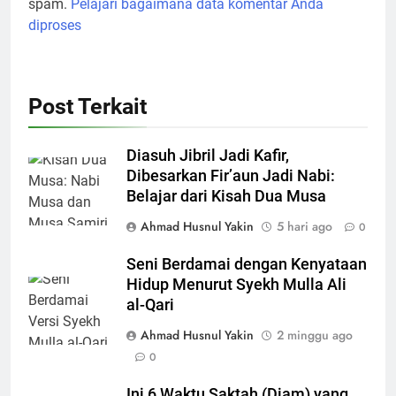
spam.
Pelajari bagaimana data komentar Anda
diproses
Post Terkait
Diasuh Jibril Jadi Kafir,
Dibesarkan Fir’aun Jadi Nabi:
Belajar dari Kisah Dua Musa
Ahmad Husnul Yakin
5 hari ago
0
Seni Berdamai dengan Kenyataan
Hidup Menurut Syekh Mulla Ali
al-Qari
Ahmad Husnul Yakin
2 minggu ago
0
Ini 6 Waktu Saktah (Diam) yang