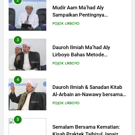
3
Dauroh Ilmiah Ma’had Aly
Lirboyo Bahas Metode
Ahlusunnah dalam
POJOK LIRBOYO
Mengaplikasikan Hadis Dhaif.
4
Dauroh Ilmiah & Sanadan Kitab
Al-Arbain an-Nawawy bersama
As-Syaikh Dr. Yasir Al-Adny
POJOK LIRBOYO
5
Semalam Bersama Kematian:
Kisah Praktek Tajhizul Janaiz
Siswa III Aliyah
POJOK LIRBOYO
6
Di Balik Dinginnya Malam
Lirboyo, Santri Kelas III Aliyah