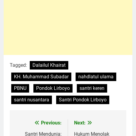
Tagged:
Dalailul Khairat
KH. Muhammad Subadar
nahdlatul ulama
PBNU
Pondok Lirboyo
santri keren
santri nusantara
Santri Pondok Lirboyo
Previous:
Next:
Navigasi
pos
Santri Mendunia:
Hukum Menolak