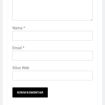
Nama
*
Email
*
Situs Web