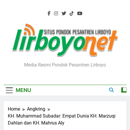
Skip
to
content
Lirboyo.net
Media Resmi Pondok Pesantren Lirboyo
MENU
Home
Angkring
KH. Muhammad Subadar: Empat Dunia KH. Marzuqi
Dahlan dan KH. Mahrus Aly