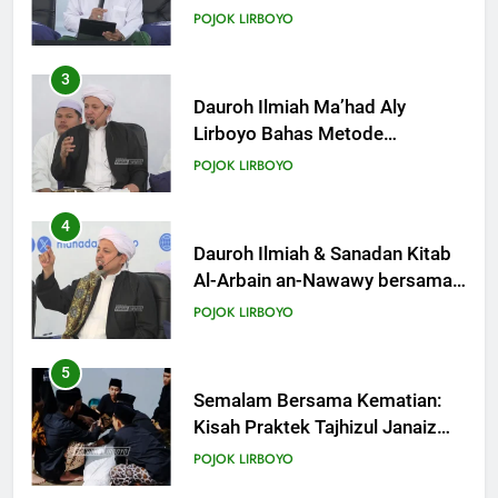
Ahlusunnah dalam
POJOK LIRBOYO
Mengaplikasikan Hadis Dhaif.
4
Dauroh Ilmiah & Sanadan Kitab
Al-Arbain an-Nawawy bersama
As-Syaikh Dr. Yasir Al-Adny
POJOK LIRBOYO
5
Semalam Bersama Kematian:
Kisah Praktek Tajhizul Janaiz
Siswa III Aliyah
POJOK LIRBOYO
6
Di Balik Dinginnya Malam
Lirboyo, Santri Kelas III Aliyah
Belajar Praktik Tajhizul Janaiz
POJOK LIRBOYO