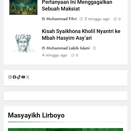
Pertanyaan Ini Menggagalkan
Sebuah Maksiat
Muhammad Fihri
2 minggu ago
0
Kisah Syaikhona Kholil Nyantri ke
Mbah Hasyim Asy’ari
Muhammad Labib Islami
4 minggu ago
0
Instagram
Facebook
TikTok
YouTube
X
Masyayikh Lirboyo