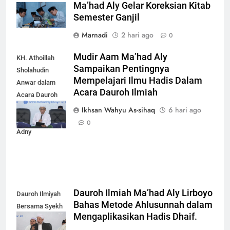
Ma’had Aly Gelar Koreksian Kitab
Semester Ganjil
Marnadi
2 hari ago
0
Mudir Aam Ma’had Aly
KH. Athoillah
Sampaikan Pentingnya
Sholahudin
Mempelajari Ilmu Hadis Dalam
Anwar dalam
Acara Dauroh Ilmiah
Acara Dauroh
Ilmiah bersama
Ikhsan Wahyu As-sihaq
6 hari ago
Syekh Yasir Al-
0
Adny
Dauroh Ilmiah Ma’had Aly Lirboyo
Dauroh Ilmiyah
Bahas Metode Ahlusunnah dalam
Bersama Syekh
Mengaplikasikan Hadis Dhaif.
Yasir Al-Adny