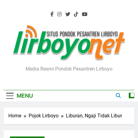
Skip
to
content
Lirboyo.net
Media Resmi Pondok Pesantren Lirboyo
MENU
Home
Pojok Lirboyo
Liburan, Ngaji Tidak Libur