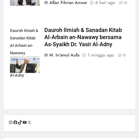
Alfan Fikrian Anwar
6 hari ago
0
Dauroh Ilmiah & Sanadan Kitab
Dauroh Ilmiah &
Al-Arbain an-Nawawy bersama
Sanadan Kitab
As-Syaikh Dr. Yasir Al-Adny
Al-Arbain an-
Nawawy
M. In'amul Aufa
1 minggu ago
0
bersama As-
Syaikh Dr. Yasir
Al-Adny
Instagram
Facebook
TikTok
YouTube
X