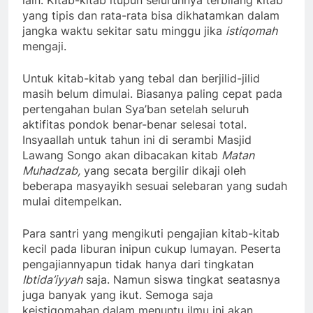
lain. Kitab-kitab itupun seluruhnya terbilang kitab
yang tipis dan rata-rata bisa dikhatamkan dalam
jangka waktu sekitar satu minggu jika
istiqomah
mengaji.
Untuk kitab-kitab yang tebal dan berjilid-jilid
masih belum dimulai. Biasanya paling cepat pada
pertengahan bulan Sya’ban setelah seluruh
aktifitas pondok benar-benar selesai total.
Insyaallah untuk tahun ini di serambi Masjid
Lawang Songo akan dibacakan kitab
Matan
Muhadzab,
yang secata bergilir dikaji oleh
beberapa masyayikh sesuai selebaran yang sudah
mulai ditempelkan.
Para santri yang mengikuti pengajian kitab-kitab
kecil pada liburan inipun cukup lumayan. Peserta
pengajiannyapun tidak hanya dari tingkatan
Ibtida’iyyah
saja. Namun siswa tingkat seatasnya
juga banyak yang ikut. Semoga saja
keistiqomahan dalam menuntu ilmu ini akan