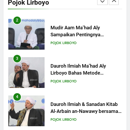
Pojok Lirboyo
Mempelajari Ilmu Hadis Dalam
POJOK LIRBOYO
Acara Dauroh Ilmiah
3
Dauroh Ilmiah Ma’had Aly
Lirboyo Bahas Metode
Ahlusunnah dalam
POJOK LIRBOYO
Mengaplikasikan Hadis Dhaif.
4
Dauroh Ilmiah & Sanadan Kitab
Al-Arbain an-Nawawy bersama
As-Syaikh Dr. Yasir Al-Adny
POJOK LIRBOYO
5
Semalam Bersama Kematian:
Kisah Praktek Tajhizul Janaiz
Siswa III Aliyah
POJOK LIRBOYO