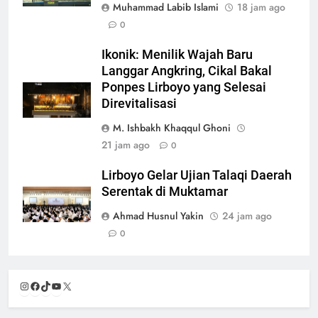
Muhammad Labib Islami
18 jam ago
0
Ikonik: Menilik Wajah Baru
Langgar Angkring, Cikal Bakal
Ponpes Lirboyo yang Selesai
Direvitalisasi
M. Ishbakh Khaqqul Ghoni
21 jam ago
0
Lirboyo Gelar Ujian Talaqi Daerah
Serentak di Muktamar
Ahmad Husnul Yakin
24 jam ago
0
Instagram
Facebook
TikTok
YouTube
X