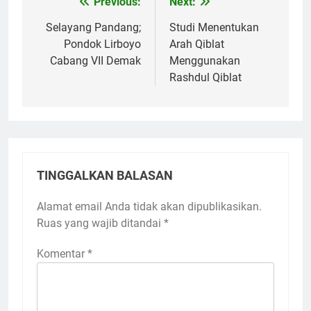
Previous:
Next:
Navigasi
pos
Selayang Pandang;
Studi Menentukan
Pondok Lirboyo
Arah Qiblat
Cabang VII Demak
Menggunakan
Rashdul Qiblat
TINGGALKAN BALASAN
Alamat email Anda tidak akan dipublikasikan.
Ruas yang wajib ditandai
*
Komentar
*