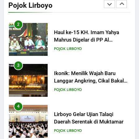
Pojok Lirboyo
Mahrusiyah III Kediri
POJOK LIRBOYO
3
Ikonik: Menilik Wajah Baru
Langgar Angkring, Cikal Bakal
Ponpes Lirboyo yang Selesai
POJOK LIRBOYO
Direvitalisasi
4
Lirboyo Gelar Ujian Talaqi
Daerah Serentak di Muktamar
POJOK LIRBOYO
5
Tam-Taman Lirboyo: MHM dan
Ma’had Aly Gelar Koreksian
Kitab Semester Ganjil
POJOK LIRBOYO