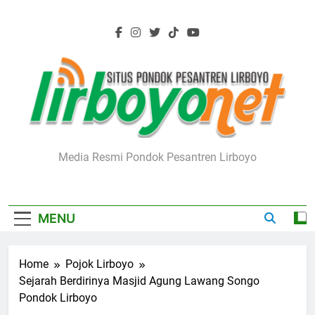
Skip
to
content
Lirboyo.net
Media Resmi Pondok Pesantren Lirboyo
MENU
Home
Pojok Lirboyo
Sejarah Berdirinya Masjid Agung Lawang Songo
Pondok Lirboyo