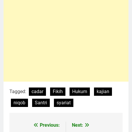
Tagged:
cadar
Fikih
Hukum
kajian
niqob
Santri
syariat
Previous:
Next:
Navigasi