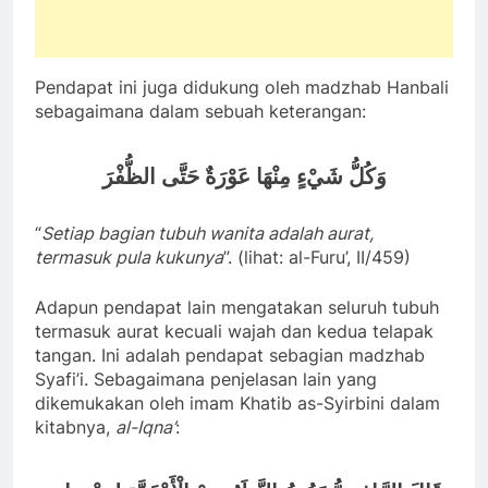
Pendapat ini juga didukung oleh madzhab Hanbali
sebagaimana dalam sebuah keterangan:
وَكُلُّ شَيْءٍ مِنْهَا عَوْرَةٌ حَتَّى الظُّفْرَ
“
Setiap bagian tubuh wanita adalah aurat,
termasuk pula kukunya
”. (lihat: al-Furu’, II/459)
Adapun pendapat lain mengatakan seluruh tubuh
termasuk aurat kecuali wajah dan kedua telapak
tangan. Ini adalah pendapat sebagian madzhab
Syafi’i. Sebagaimana penjelasan lain yang
dikemukakan oleh imam Khatib as-Syirbini dalam
kitabnya,
al-Iqna’
: