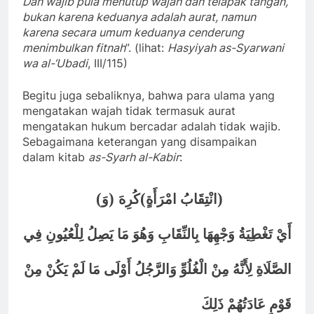
Dan wajib pula menutup wajah dan telapak tangan,
bukan karena keduanya adalah aurat, namun
karena secara umum keduanya cenderung
menimbulkan fitnah
”. (lihat:
Hasyiyah as-Syarwani
wa al-‘Ubadi
, III/115)
Begitu juga sebaliknya, bahwa para ulama yang
mengatakan wajah tidak termasuk aurat
mengatakan hukum bercadar adalah tidak wajib.
Sebagaimana keterangan yang disampaikan
dalam kitab
as-Syarh al-Kabir
:
(
)
(
)
وَ
كُرِهَ
انْتِقَابُ امْرَأَةٍ
أَيْ تَغْطِيَةُ وَجْهِهَا بِالنِّقَابِ وَهُوَ مَا يَصِلُ لِلْعُيُونِ فِي
الصَّلَاةِ لِأَنَّهُ مِنْ الْغُلُوِّ وَالرَّجُلُ أَوْلَى مَا لَمْ يَكُنْ مِنْ
قَوْمٍ عَادَتُهُمْ ذَلِكَ