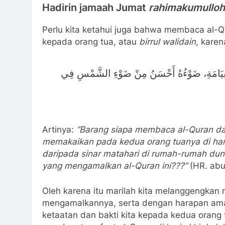
Hadirin jamaah Jumat
rahimakumulloh
Perlu kita ketahui juga bahwa membaca al-Q
kepada orang tua, atau
birrul walidain
, kare
 الْقِيَامَةِ، ضَوْءُهُ أَحْسَنُ مِنْ ضَوْءِ الشَّمْسِ فِي
Artinya:
“Barang siapa membaca al-Quran da
memakaikan pada kedua orang tuanya di har
daripada sinar matahari di rumah-rumah du
yang mengamalkan al-Quran ini???”
(HR. ab
Oleh karena itu marilah kita melanggengkan
mengamalkannya, serta dengan harapan amal
ketaatan dan bakti kita kepada kedua orang 