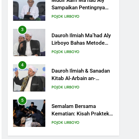
Dauroh Ilmiah Ma’had Aly
Lirboyo Bahas Metode
Ahlusunnah dalam
POJOK LIRBOYO
Mengaplikasikan Hadis
Dhaif.
4
Dauroh Ilmiah & Sanadan
Kitab Al-Arbain an-
Nawawy bersama As-
POJOK LIRBOYO
Syaikh Dr. Yasir Al-Adny
5
Semalam Bersama
Kematian: Kisah Praktek
Tajhizul Janaiz Siswa III
POJOK LIRBOYO
Aliyah
6
Di Balik Dinginnya Malam
Lirboyo, Santri Kelas III
Aliyah Belajar Praktik
POJOK LIRBOYO
Tajhizul Janaiz
7