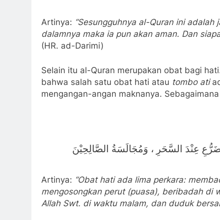
Artinya:
“Sesungguhnya al-Quran ini adalah j
dalamnya maka ia pun akan aman. Dan siapa 
(HR. ad-Darimi)
Selain itu al-Quran merupakan obat bagi hat
bahwa salah satu obat hati atau
tombo ati
ad
mengangan-angan maknanya. Sebagaimana d
لتَّضَرُّعِ عِنْدَ السَّحَرِ ، وَمُجَالَسَةُ الصَّالِحِيْنَ
Artinya:
“Obat hati ada lima perkara: memb
mengosongkan perut (puasa), beribadah di 
Allah Swt. di waktu malam, dan duduk bersa