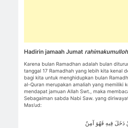
Hadirin jamaah Jumat
rahimakumulloh
Karena bulan Ramadhan adalah bulan diturun
tanggal 17 Ramadhah yang lebih kita kenal
bagi kita untuk menghidupkan bulan Rama
al-Quran merupakan amaliah yang memiliki ke
mendapat jamuan Allah Swt., maka membaca 
Sebagaiman sabda Nabi Saw. yang diriwayat
Mas’ud:
ْ دَخَلَ فِيهِ فَهُوَ آمِنٌ