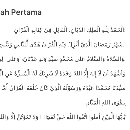
ah Pertama
اَلْحَمْدُ لِلّٰهِ الْمَلِكِ الدَّيَّانِ، الْقَائِلِ فِيْ كِتَابِهِ الْقُرْآنِ
:
شَهْرُ رَمَضَانَ الَّذِيْٓ اُنْزِلَ فِيْهِ الْقُرْاٰنُ هُدًى لِّلنَّاسِ وَبَيِّ
.
وَالصَّلَاةُ وَالسَّلَامُ عَلَى مُحَمَّدٍ سَيِّدِ وَلَدِ عَدْنَانَ، وَعَلَى اٰلِهِ
.
وَأَشْهَدُ أَنْ لَآ إِلٰهَ إِلَّا اللهُ وَحْدَهُ لَا شَرِيْكَ لَهُ الْمُنَـزَّهُ عَنِ ا
سَيِّدَنَا مُحَمَّدًا عَبْدُهُ وَرَسُوْلُهُ الَّذِيْ كَانَ خُلُقَهُ الْقُرْآنُ أَمَّا
بِتَقْوَى اللهِ الْمَنَّانِ
يٰٓاَيُّهَا الَّذِيْنَ اٰمَنُوا اتَّقُوا اللّٰهَ حَقَّ تُقٰىتِهٖ وَلَا تَمُوْتُنَّ اِلَّا وَاَن