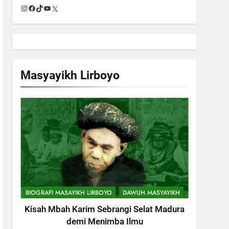
Instagram
Facebook
TikTok
YouTube
X
Masyayikh Lirboyo
BIOGRAFI MASAYIKH LIRBOYO
DAWUH MASYAYIKH
Kisah Mbah Karim Sebrangi Selat Madura
demi Menimba Ilmu