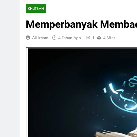
KHUTBAH
Memperbanyak Membaca
1
Ali Irham
4 Tahun Ago
4 Mins