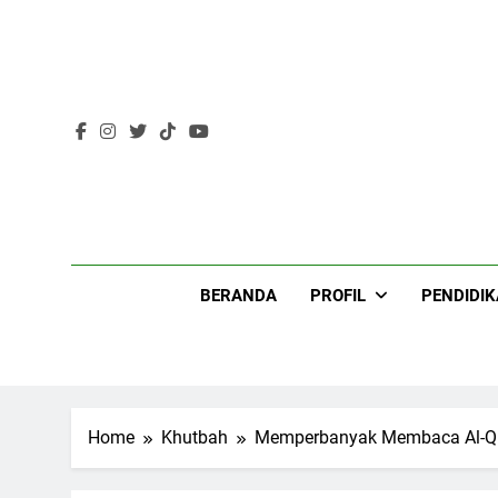
Skip
to
content
Lir
BERANDA
PROFIL
PENDIDI
Home
Khutbah
Memperbanyak Membaca Al-Qu