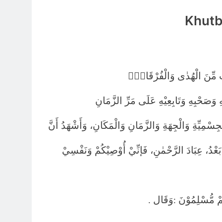
Khutb
نٰتٍ مِّنَ الْهُدٰى وَالْفُرْقَانِۚ
 وَصَحْبِهِ وَتَابِعِيْهِ عَلَى مَرِّ الزَّمَانِ
لْجِسْمِيِّةِ وَالْجِهَةِ وَالزَّمَانِ وَالْمَكَانِ، وَأَشْهَدُ أَنَّ
 بَعْدُ، عِبَادَ الرَّحْمٰنِ، فَإنِّيْ أُوْصِيْكُمْ وَنَفْسِيْ
ْتُمْ مُّسْلِمُوْنَ
وَقَال
.
: