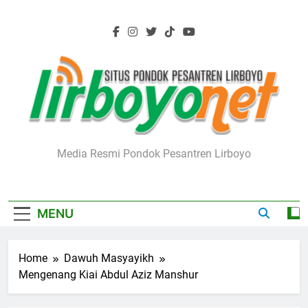
Skip
to
content
Lirboyo.net
Media Resmi Pondok Pesantren Lirboyo
MENU
Home
Dawuh Masyayikh
Mengenang Kiai Abdul Aziz Manshur