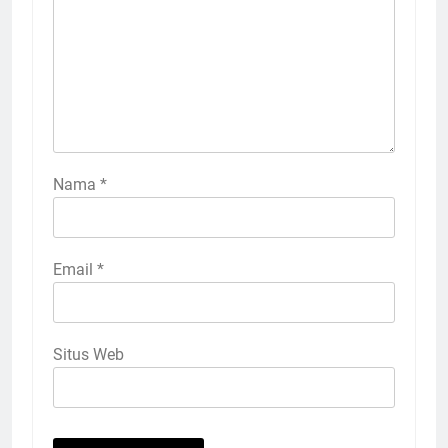
Nama
*
Email
*
Situs Web