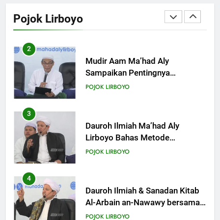
Sampaikan Pentingnya
Pojok Lirboyo
Mempelajari Ilmu Hadis Dalam
POJOK LIRBOYO
Acara Dauroh Ilmiah
3
Dauroh Ilmiah Ma’had Aly
Lirboyo Bahas Metode
Ahlusunnah dalam
POJOK LIRBOYO
Mengaplikasikan Hadis Dhaif.
4
Dauroh Ilmiah & Sanadan Kitab
Al-Arbain an-Nawawy bersama
As-Syaikh Dr. Yasir Al-Adny
POJOK LIRBOYO
5
Semalam Bersama Kematian:
Kisah Praktek Tajhizul Janaiz
Siswa III Aliyah
POJOK LIRBOYO