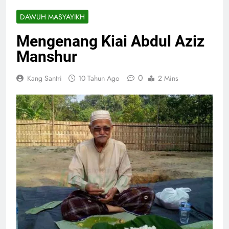
DAWUH MASYAYIKH
Mengenang Kiai Abdul Aziz
Manshur
0
Kang Santri
10 Tahun Ago
2 Mins