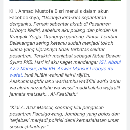
KH. Ahmad Mustofa Bisri menulis dalam akun
Facebooknya,
“Usianya kira-kira sepantaran
denganku. Pernah sebentar akrab di Pesantren
Lirboyo Kediri, sebelum aku pulang dan pindah ke
Krapyak Yogja. Orangnya ganteng. Pintar. Lembut.
Belakangan sering ketemu sudah menjadi tokoh
ulama yang kiprahnya tidak terbatas sekitar
pesantren. Terakhir menjabat sebagai Ketua Dewan
Syuro PKB.
Hari ini aku kaget mendengar
KH. Abdul
Aziz Mansur, adik KH. Anwar Mansur Lirboyo itu
wafat.
Innã liLlãhi wainnã ilaiHi rãji’ün.
Allahummaghfir lahu warhamhu wa’ãfihi wa’fu ‘anhu
wa akrim nuzuulahu wa wassi’ madkhalahu waja’alil
jannata matsaah… Al-Faatihah.”
“Kiai A. Aziz Mansur, seorang kiai pengasuh
pesantren Paculgowang, Jombang yang polos dan
‘terjebak’ menjadi politisi demi kemaslahatan umat
sesuai ijtihadnya.”