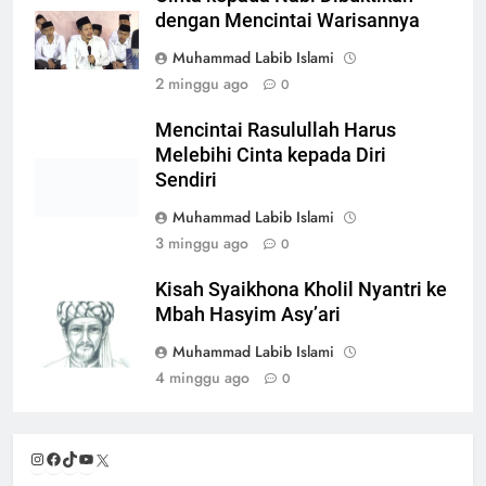
dengan Mencintai Warisannya
Muhammad Labib Islami
2 minggu ago
0
Mencintai Rasulullah Harus
Melebihi Cinta kepada Diri
Sendiri
Muhammad Labib Islami
3 minggu ago
0
Kisah Syaikhona Kholil Nyantri ke
Mbah Hasyim Asy’ari
Muhammad Labib Islami
4 minggu ago
0
Instagram
Facebook
TikTok
YouTube
X