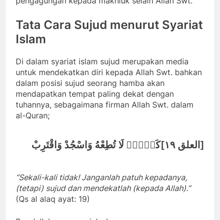
pengagungan kepada makhluk selain Allah Swt.
Tata Cara Sujud menurut Syariat
Islam
Di dalam syariat islam sujud merupakan media
untuk mendekatkan diri kepada Allah Swt. bahkan
dalam posisi sujud seorang hamba akan
mendapatkan tempat paling dekat dengan
tuhannya, sebagaimana firman Allah Swt. dalam
al-Quran;
[
]
العلق ١٩
كَلَّاۗ لَا تُطِعْهُ وَاسْجُدْ وَاقْتَرِبْ
“Sekali-kali tidak! Janganlah patuh kepadanya,
(tetapi) sujud dan mendekatlah (kepada Allah).”
(Qs al alaq ayat: 19)