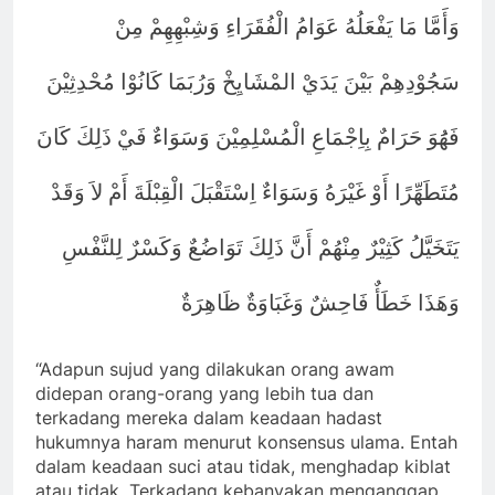
ﻭَﺃَﻣَّﺎ ﻣَﺎ ﻳَﻔْﻌَﻠُﻪُ ﻋَﻮَﺍﻡُ ﺍﻟْﻔُﻘَﺮَﺍﺀِ ﻭَﺷِﺒْﻬِﻬِﻢْ ﻣِﻦْ
ﺳَﺠُﻮْدِﻫِﻢْ ﺑَﻴْﻦَ ﻳَﺪَﻱْ ﺍﻟﻤْﺸَﺎﻳِﺦْ ﻭَﺭُﺑَﻤَﺎ ﻛَﺎﻧُﻮْﺍ ﻣُﺤْﺪِﺛِﻴْﻦَ
ﻓَﻬَُﻮَ ﺣَﺮَﺍﻡٌ ﺑِﺎِﺟْﻤَﺎﻉِ ﺍﻟْﻤُﺴْﻠِﻤِﻴْﻦَ ﻭَﺳَﻮَﺍﺀٌ ﻓَﻲْ ﺫَﻟِﻚَ ﻛَﺎﻥَ
ﻣُﺘَﻄَﻬِّﺮًﺍ ﺃَﻭْ ﻏَﻴْﺮَﻩُ ﻭَﺳَﻮَﺍﺀٌ ﺍِﺳْﺘَﻘْﺒَﻞَ ﺍﻟْﻘِﺒْﻠَﺔَ ﺃَﻡْ ﻻَ ﻭَﻗَﺪْ
ﻳَﺘَﺨَﻴَّﻞُ ﻛَﺜِﻴْﺮٌ ﻣِﻨْﻬُﻢْ ﺃَﻥَّ ﺫَﻟِﻚَ ﺗَﻮَﺍﺿُﻊٌ ﻭَﻛَﺴْﺮٌ ﻟِﻠﻨَّﻔْﺲِ
ﻭَﻫَﺬَﺍ ﺧَﻄَﺄٌ ﻓَﺎﺣِﺶٌ ﻭَﻏَﺒَﺎﻭَﺓٌ ﻇَﺎﻫِﺮَﺓٌ
“Adapun sujud yang dilakukan orang awam
didepan orang-orang yang lebih tua dan
terkadang mereka dalam keadaan hadast
hukumnya haram menurut konsensus ulama. Entah
dalam keadaan suci atau tidak, menghadap kiblat
atau tidak. Terkadang kebanyakan menganggap