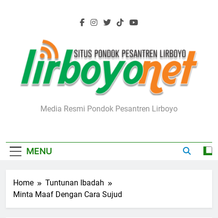
Skip
to
content
Lirboyo.net
Media Resmi Pondok Pesantren Lirboyo
MENU
Home
Tuntunan Ibadah
Minta Maaf Dengan Cara Sujud