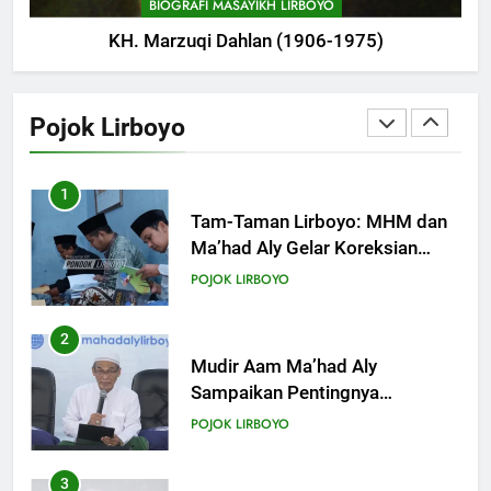
BIOGRAFI MASAYIKH LIRBOYO
KH. Marzuqi Dahlan (1906-1975)
1
Tam-Taman Lirboyo: MHM dan
Ma’had Aly Gelar Koreksian
Pojok Lirboyo
Kitab Semester Ganjil
POJOK LIRBOYO
2
Mudir Aam Ma’had Aly
Sampaikan Pentingnya
Mempelajari Ilmu Hadis Dalam
POJOK LIRBOYO
Acara Dauroh Ilmiah
3
Dauroh Ilmiah Ma’had Aly
Lirboyo Bahas Metode
Ahlusunnah dalam
POJOK LIRBOYO
Mengaplikasikan Hadis Dhaif.
4