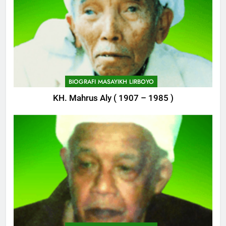
Pembangunan Kantor Himasal
POJOK LIRBOYO
745
Delegasi MQK Kota Kediri
Menuju Probolinggo
BIOGRAFI MASAYIKH LIRBOYO
POJOK LIRBOYO
KH. Mahrus Aly ( 1907 – 1985 )
746
Haflah Akhirussanah, Lirboyo
Gelar Pameran
POJOK LIRBOYO
747
Silaturahi dan Istighosah
Bersama Kapolda Jawa Timur
POJOK LIRBOYO