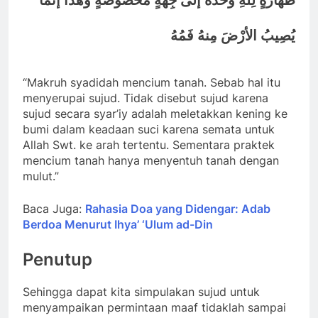
طَهارَةٍ لِلَّهِ وحْدَهُ إلى جِهَةٍ مَخْصُوصَةٍ وهَذا إنّما
يُصِيبُ الأرْضَ مِنهُ فَمُهُ
“Makruh syadidah mencium tanah. Sebab hal itu
menyerupai sujud. Tidak disebut sujud karena
sujud secara syar’iy adalah meletakkan kening ke
bumi dalam keadaan suci karena semata untuk
Allah Swt. ke arah tertentu. Sementara praktek
mencium tanah hanya menyentuh tanah dengan
mulut.”
Baca Juga:
Rahasia Doa yang Didengar: Adab
Berdoa Menurut Ihya’ ‘Ulum ad-Din
Penutup
Sehingga dapat kita simpulakan sujud untuk
menyampaikan permintaan maaf tidaklah sampai