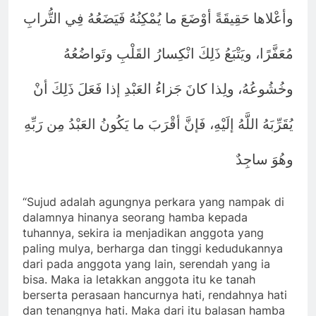
وأعْلاها حَقِيقَةً أوْضَعَ ما يُمْكِنُهُ فَيَضَعُهُ فِي التُّرابِ
مُعَفَّرًا، ويَتْبَعُ ذَلِكَ انْكِسارُ القَلْبِ وتَواضُعُهُ
وخُشُوعُهُ، ولِذا كانَ جَزاءُ العَبْدِ إذا فَعَلَ ذَلِكَ أنْ
يُقَرِّبَهُ اللَّهُ إلَيْهِ، فَإنَّ أقْرَبَ ما يَكُونُ العَبْدُ مِن رَبِّهِ
وهُوَ ساجِدٌ
“Sujud adalah agungnya perkara yang nampak di
dalamnya hinanya seorang hamba kepada
tuhannya, sekira ia menjadikan anggota yang
paling mulya, berharga dan tinggi kedudukannya
dari pada anggota yang lain, serendah yang ia
bisa. Maka ia letakkan anggota itu ke tanah
berserta perasaan hancurnya hati, rendahnya hati
dan tenangnya hati. Maka dari itu balasan hamba