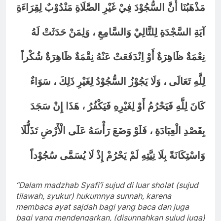
مَذْهَبُنَا أَنَّ السُّجُوْدَ فِيْ غَيْرِ الصَّلَاةِ مَنْدُوْبٌ لِقِرَاءَةِ
آيَةِ السَّجْدَةِ لِلتَّالِيْ وَالسَّامِعِ ، وَلِمَنْ حَدَثَتْ لَهُ
نِعْمَةٌ ظَاهِرَةٌ أَوْ اِنْدَفَعَتْ عَنْهُ نِقْمَةٌ ظَاهِرَةٌ شُكْراً
لِلَّهِ تَعَالَى ، وَلَا يَجُوْزُ السُّجُوْدُ لِغَيْرِ ذَلِكَ ، سَوَاءٌ
كَانَ لِلَّهِ فَيَحْرُمُ أَوْ لِغَيْرِهِ فَيَكْفُرُ ، هَذَا إِنْ سَجَدَ
بِقَصْدِ الْعِبَادَةِ ، فَلَوْ وَضَعَ رَأْسَهُ عَلَى الْأَرْضِ تَذَلُّلَا
وَاسْتِكَانَةً بِلَا نِيَّتِهِ لَمْ يَحْرُمْ إِذْ لَا يُسَمَّى سُجُوْداً
“Dalam madzhab Syafi’i sujud di luar sholat (sujud
tilawah, syukur) hukumnya sunnah, karena
membaca ayat sajdah bagi yang baca dan juga
bagi yang mendengarkan, (disunnahkan sujud juga)