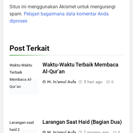
Situs ini menggunakan Akismet untuk mengurangi
spam.
Pelajari bagaimana data komentar Anda
diproses
Post Terkait
Waktu-Waktu Terbaik Membaca
Waktu-Waktu
Al-Qur’an
Terbaik
Membaca Al-
M. In'amul Aufa
5 hari ago
0
Qur’an
Larangan Saat Haid (Bagian Dua)
Larangan saat
haid 2
M. In'amul Aufa
1 minggu ago
0