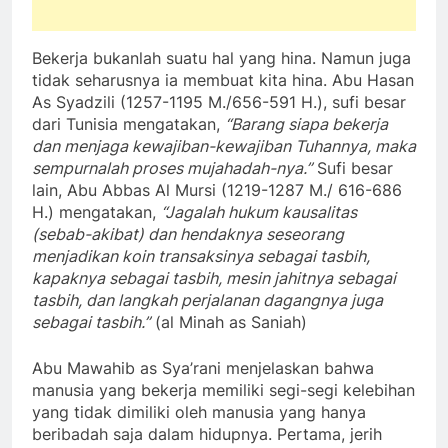
Bekerja bukanlah suatu hal yang hina. Namun juga
tidak seharusnya ia membuat kita hina. Abu Hasan
As Syadzili (1257-1195 M./656-591 H.), sufi besar
dari Tunisia mengatakan,
“Barang siapa bekerja
dan menjaga kewajiban-kewajiban Tuhannya, maka
sempurnalah proses mujahadah-nya.”
Sufi besar
lain, Abu Abbas Al Mursi (1219-1287 M./ 616-686
H.) mengatakan,
“Jagalah hukum kausalitas
(sebab-akibat) dan hendaknya seseorang
menjadikan koin transaksinya sebagai tasbih,
kapaknya sebagai tasbih, mesin jahitnya sebagai
tasbih, dan langkah perjalanan dagangnya juga
sebagai tasbih.”
(al Minah as Saniah)
Abu Mawahib as Sya’rani menjelaskan bahwa
manusia yang bekerja memiliki segi-segi kelebihan
yang tidak dimiliki oleh manusia yang hanya
beribadah saja dalam hidupnya. Pertama, jerih