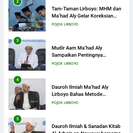
3
Mudir Aam Ma’had Aly
Sampaikan Pentingnya
Mempelajari Ilmu Hadis Dalam
POJOK LIRBOYO
Acara Dauroh Ilmiah
4
Dauroh Ilmiah Ma’had Aly
Lirboyo Bahas Metode
Ahlusunnah dalam
POJOK LIRBOYO
Mengaplikasikan Hadis Dhaif.
5
Dauroh Ilmiah & Sanadan Kitab
Al-Arbain an-Nawawy bersama
As-Syaikh Dr. Yasir Al-Adny
POJOK LIRBOYO
6
Semalam Bersama Kematian: