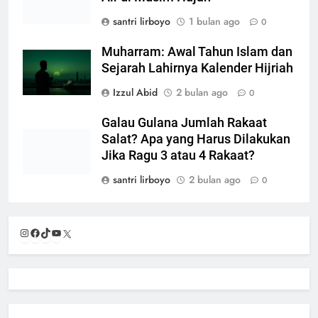
santri lirboyo
1 bulan ago
0
Muharram: Awal Tahun Islam dan
Sejarah Lahirnya Kalender Hijriah
Izzul Abid
2 bulan ago
0
Galau Gulana Jumlah Rakaat
Salat? Apa yang Harus Dilakukan
Jika Ragu 3 atau 4 Rakaat?
santri lirboyo
2 bulan ago
0
Instagram
Facebook
TikTok
YouTube
X