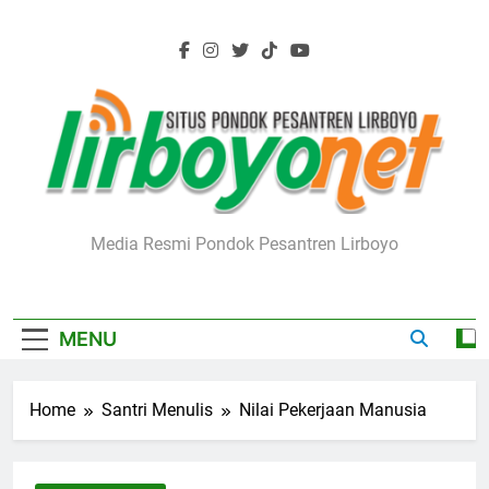
Skip
to
content
Lirboyo.net
Media Resmi Pondok Pesantren Lirboyo
MENU
Home
Santri Menulis
Nilai Pekerjaan Manusia