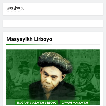
Instagram
Facebook
TikTok
YouTube
X
Masyayikh Lirboyo
BIOGRAFI MASAYIKH LIRBOYO
DAWUH MASYAYIKH