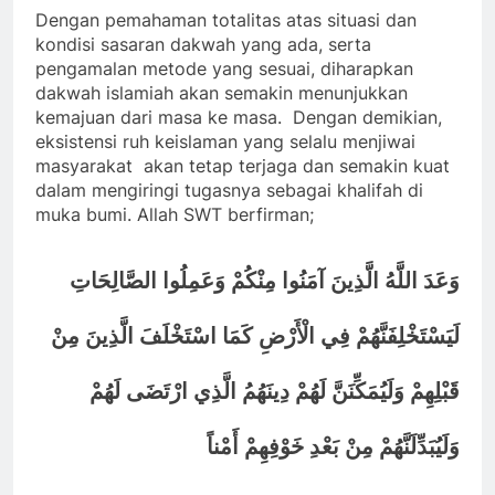
Dengan pemahaman totalitas atas situasi dan
kondisi sasaran dakwah yang ada, serta
pengamalan metode yang sesuai, diharapkan
dakwah islamiah akan semakin menunjukkan
kemajuan dari masa ke masa. Dengan demikian,
eksistensi ruh keislaman yang selalu menjiwai
masyarakat akan tetap terjaga dan semakin kuat
dalam mengiringi tugasnya sebagai khalifah di
muka bumi. Allah SWT berfirman;
وَعَدَ اللَّهُ الَّذِينَ آمَنُوا مِنْكُمْ وَعَمِلُوا الصَّالِحَاتِ
لَيَسْتَخْلِفَنَّهُمْ فِي الْأَرْضِ كَمَا اسْتَخْلَفَ الَّذِينَ مِنْ
قَبْلِهِمْ وَلَيُمَكِّنَنَّ لَهُمْ دِينَهُمُ الَّذِي ارْتَضَى لَهُمْ
وَلَيُبَدِّلَنَّهُمْ مِنْ بَعْدِ خَوْفِهِمْ أَمْناً