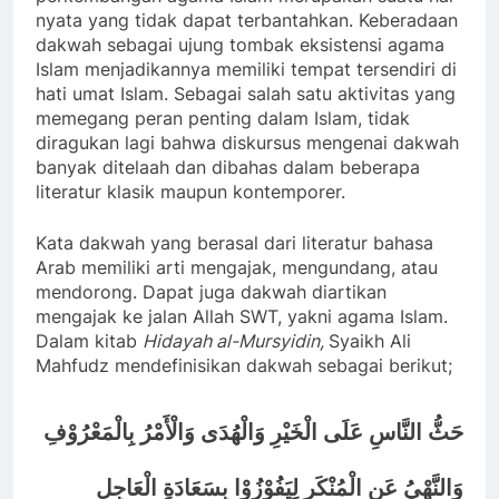
nyata yang tidak dapat terbantahkan. Keberadaan
dakwah sebagai ujung tombak eksistensi agama
Islam menjadikannya memiliki tempat tersendiri di
hati umat Islam. Sebagai salah satu aktivitas yang
memegang peran penting dalam Islam, tidak
diragukan lagi bahwa diskursus mengenai dakwah
banyak ditelaah dan dibahas dalam beberapa
literatur klasik maupun kontemporer.
Kata dakwah yang berasal dari literatur bahasa
Arab memiliki arti mengajak, mengundang, atau
mendorong. Dapat juga dakwah diartikan
mengajak ke jalan Allah SWT, yakni agama Islam.
Dalam kitab
Hidayah al-Mursyidin,
Syaikh Ali
Mahfudz mendefinisikan dakwah sebagai berikut;
حَثُّ النَّاسِ عَلَى الْخَيْرِ وَالْهُدَى وَالْأَمْرُ بِالْمَعْرُوْفِ
وَالنَّهْيُ عَنِ الْمُنْكَرِ لِيَفُوْزُوْا بِسَعَادَةِ الْعَاجِلِ