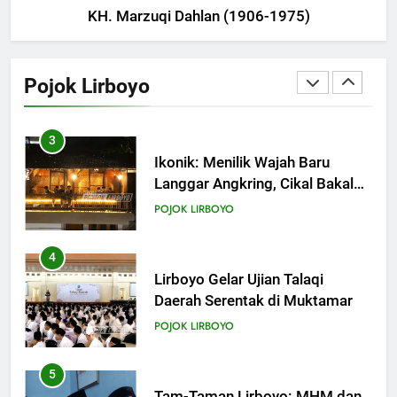
KH. Marzuqi Dahlan (1906-1975)
2
Haul ke-15 KH. Imam Yahya
Mahrus Digelar di PP Al
Pojok Lirboyo
Mahrusiyah III Kediri
POJOK LIRBOYO
3
Ikonik: Menilik Wajah Baru
Langgar Angkring, Cikal Bakal
Ponpes Lirboyo yang Selesai
POJOK LIRBOYO
Direvitalisasi
4
Lirboyo Gelar Ujian Talaqi
Daerah Serentak di Muktamar
POJOK LIRBOYO
5
Tam-Taman Lirboyo: MHM dan