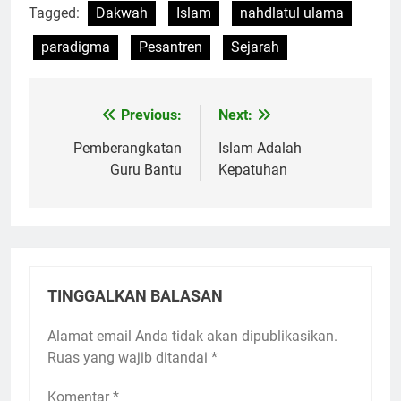
Tagged:
Dakwah
Islam
nahdlatul ulama
paradigma
Pesantren
Sejarah
Previous:
Next:
Navigasi
pos
Pemberangkatan
Islam Adalah
Guru Bantu
Kepatuhan
TINGGALKAN BALASAN
Alamat email Anda tidak akan dipublikasikan.
Ruas yang wajib ditandai
*
Komentar
*