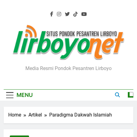
Skip
to
content
Lirboyo.net
Media Resmi Pondok Pesantren Lirboyo
MENU
Home
Artikel
Paradigma Dakwah Islamiah