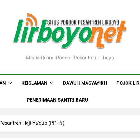
boyo.net
Media Resmi Pondok Pesantren Lirboyo
KAN
KEISLAMAN
DAWUH MASYAYIKH
POJOK LI
PENERIMAAN SANTRI BARU
Pesantren Haji Ya’qub (PPHY)