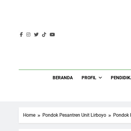
Skip
to
content
Lir
BERANDA
PROFIL
PENDIDI
Home
Pondok Pesantren Unit Lirboyo
Pondok 