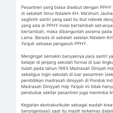
Pesantren yang biasa disebut dengan PPHY i
sebelah timur Ndalem KH. Ma’shum Jauhari. Pa
santri yang saat itu ikut nderek dengan Mbah
PPHY mıılai bertambah set›anyak 60 santri
dibangunlah asrama pada tahun 1979 yang s
sebelah selatan Ndalem KH. Nur Muhammad Y
pengasuh PPHY .
Mengingat semakin banyaknya para santri yang
belajar di jenjang sekolah formal di luar li
itulah pada tahun 1993 Madrasah Diniyah Haji
sekaligus ingin sekolah di luar pesantren (se
pendidikan madrasah diniyyah di Pondok Ind
Madrasah Diniyyah Haji Ya’qub ini tidak han
penduduk sekitar pesantren juga menimba ilm
Kegiatan ekstrakurikuler sebagai wadah kreativ
berorganisasi) saat itu masih terkemas dal