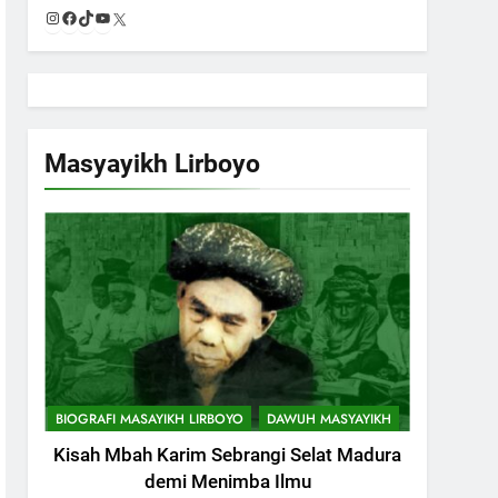
Instagram
Facebook
TikTok
YouTube
X
Masyayikh Lirboyo
BIOGRAFI MASAYIKH LIRBOYO
DAWUH MASYAYIKH
Kisah Mbah Karim Sebrangi Selat
Madura demi Menimba Ilmu