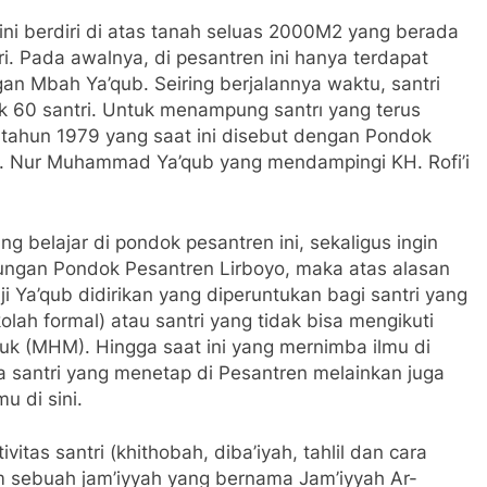
ni berdiri di atas tanah seluas 2000M2 yang berada di
da awalnya, di pesantren ini hanya terdapat segilintir
 Ya’qub. Seiring berjalannya waktu, santri yang ada di
. Untuk menampung santrı yang terus bertambah, maka
aat ini disebut dengan Pondok Lama. Berada di
a’qub yang mendampingi KH. Rofi’i Ya’qub sebaeai
 belajar di pondok pesantren ini, sekaligus ingin
ngkungan Pondok Pesantren Lirboyo, maka atas alasan
 Ya’qub didirikan yang diperuntukan bagi santri yang
kolah formal) atau santri yang tidak bisa mengikuti
uk (MHM). Hingga saat ini yang mernimba ilmu di
ya santri yang menetap di Pesantren melainkan juga
u di sini.
itas santri (khithobah, diba’iyah, tahlil dan cara
am sebuah jam’iyyah yang bernama Jam’iyyah Ar-