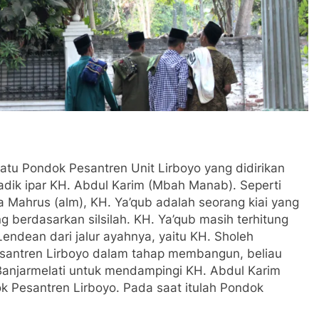
atu Pondok Pesantren Unit Lirboyo yang didirikan oleh
ipar KH. Abdul Karim (Mbah Manab). Seperti yang
us (alm), KH. Ya’qub adalah seorang kiai yang memilki
sarkan silsilah. KH. Ya’qub masih terhitung keturunan
 jalur ayahnya, yaitu KH. Sholeh Banjarmelati.
oyo dalam tahap membangun, beliau mendapat amanat
k mendampingi KH. Abdul Karim untuk menangani bidang
 saat itulah Pondok Pesantren Haji Ya’qub ada.