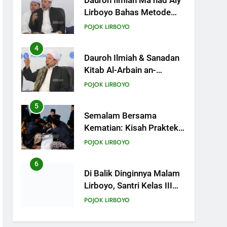
Nawawy bersama As-
POJOK LIRBOYO
Syaikh Dr. Yasir Al-Adny
5
Semalam Bersama
Kematian: Kisah Praktek
Tajhizul Janaiz Siswa III
POJOK LIRBOYO
Aliyah
6
Di Balik Dinginnya Malam
Lirboyo, Santri Kelas III
Aliyah Belajar Praktik
POJOK LIRBOYO
Tajhizul Janaiz
7
Praktik Tajhizul Jana’iz di
Lirboyo, Bekali Santri
dengan Keterampilan
POJOK LIRBOYO
Merawat Jenazah
8
Ujian Al-Qur’an dan
Muhafadzhoh Hadist