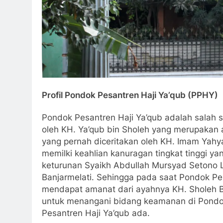
Profil Pondok Pesantren Haji Ya’qub (PPHY)
Pondok Pesantren Haji Ya’qub adalah salah s
KH. Ya’qub bin Sholeh yang merupakan adik 
pernah diceritakan oleh KH. Imam Yahya Mahr
keahlian kanuragan tingkat tinggi yang berda
Syaikh Abdullah Mursyad Setono Lendean dari
Sehingga pada saat Pondok Pesantren Lirb
dari ayahnya KH. Sholeh Banjarmelati untu
keamanan di Pondok Pesantren Lirboyo. Pada