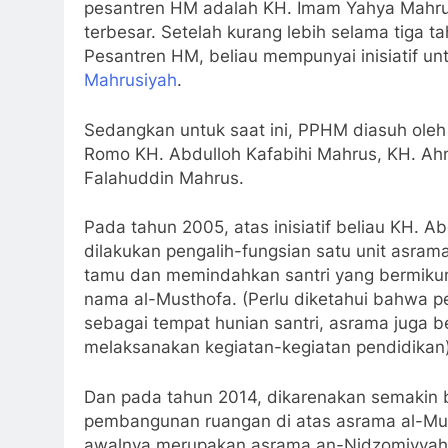
pesantren HM adalah KH. Imam Yahya Mahru
terbesar. Setelah kurang lebih selama tiga
Pesantren HM, beliau mempunyai inisiatif 
Mahrusiyah
.
Sedangkan untuk saat ini, PPHM diasuh oleh 
Romo KH. Abdulloh Kafabihi Mahrus, KH. A
Falahuddin Mahrus.
Pada tahun 2005, atas inisiatif beliau KH. A
dilakukan pengalih-fungsian satu unit asra
tamu dan memindahkan santri yang bermikum
nama al-Musthofa. (Perlu diketahui bahwa
sebagai tempat hunian santri, asrama juga b
melaksanakan kegiatan-kegiatan pendidikan)
Dan pada tahun 2014, dikarenakan semakin b
pembangunan ruangan di atas asrama al-Mus
awalnya merupakan asrama an-Nidzomiyyah, 