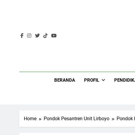
Skip
to
content
Lir
BERANDA
PROFIL
PENDIDI
Home
Pondok Pesantren Unit Lirboyo
Pondok 