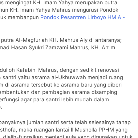
s mengingat KH. Imam Yahya merupakan putra
 tahun KH. Imam Yahya Mahrus mengurusi Pondok
untuk membangun
Pondok Pesantren Lirboyo HM Al-
putra Al-Magfurlah KH. Mahrus Aly di antaranya;
hmad Hasan Syukri Zamzami Mahrus, KH. An’im
bdulloh Kafabihi Mahrus, dengan sedikit renovasi
ma santri yaitu asrama al-Ukhuwwah menjadi ruang
 di asrama tersebut ke asrama baru yang diberi
 pembentukan dan pembagian asrama disamping
erfungsi agar para santri lebih mudah dalam
.
anyaknya jumlah santri serta telah selesainya tahap
thofa, maka ruangan lantai II Musholla PPHM yang
dialih-fungsikan menjadi aula yang digunakan untuk