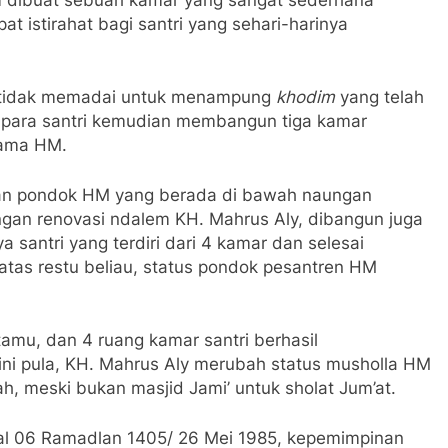
t istirahat bagi santri yang sehari-harinya
n tidak memadai untuk menampung
khodim
yang telah
 para santri kemudian membangun tiga kamar
nama HM.
san pondok HM yang berada di bawah naungan
an renovasi ndalem KH. Mahrus Aly, dibangun juga
santri yang terdiri dari 4 kamar dan selesai
atas restu beliau, status pondok pesantren HM
amu, dan 4 ruang kamar santri berhasil
i pula, KH. Mahrus Aly merubah status musholla HM
h, meski bukan masjid Jami’ untuk sholat Jum’at.
al 06 Ramadlan 1405/ 26 Mei 1985, kepemimpinan