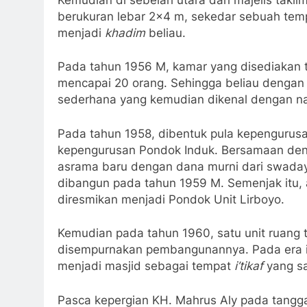
berukuran lebar 2×4 m, sekedar sebuah tempa
menjadi
khadim
beliau.
Pada tahun 1956 M, kamar yang disediaka
mencapai 20 orang. Sehingga beliau dengan
sederhana yang kemudian dikenal dengan 
Pada tahun 1958, dibentuk pula kepenguru
kepengurusan Pondok Induk. Bersamaan deng
asrama baru dengan dana murni dari swadaya 
dibangun pada tahun 1959 M. Semenjak itu, 
diresmikan menjadi Pondok Unit Lirboyo.
Kemudian pada tahun 1960, satu unit ruang t
disempurnakan pembangunannya. Pada era in
menjadi masjid sebagai tempat
i
’tikaf
yang sa
Pasca kepergian KH. Mahrus Aly pada tangg