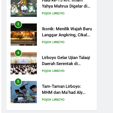
Haul ke-15 KH. Imam
Yahya Mahrus Digelar di
PP Al Mahrusiyah III Kediri
POJOK LIRBOYO
3
Ikonik: Menilik Wajah Baru
Langgar Angkring, Cikal
Bakal Ponpes Lirboyo
POJOK LIRBOYO
yang Selesai Direvitalisasi
4
Lirboyo Gelar Ujian Talaqi
Daerah Serentak di
Muktamar
POJOK LIRBOYO
5
Tam-Taman Lirboyo:
MHM dan Ma’had Aly
Gelar Koreksian Kitab
POJOK LIRBOYO
Semester Ganjil
6