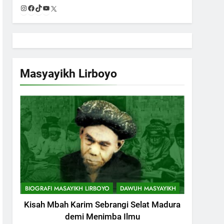
Instagram
Facebook
TikTok
YouTube
X
Masyayikh Lirboyo
BIOGRAFI MASAYIKH LIRBOYO
DAWUH MASYAYIKH
Kisah Mbah Karim Sebrangi Selat Madura
demi Menimba Ilmu