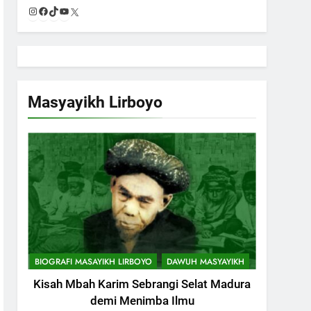
Instagram
Facebook
TikTok
YouTube
X
Masyayikh Lirboyo
BIOGRAFI MASAYIKH LIRBOYO
DAWUH MASYAYIKH
Kisah Mbah Karim Sebrangi Selat Madura
demi Menimba Ilmu