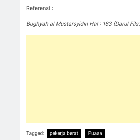
Referensi :
Bughyah al Mustarsyidin Hal : 183 (Darul Fikr
Tagged:
pekerja berat
Puasa