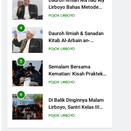
Dauroh Ilmiah Ma’had Aly
Lirboyo Bahas Metode
Ahlusunnah dalam
POJOK LIRBOYO
Mengaplikasikan Hadis
Dhaif.
4
Dauroh Ilmiah & Sanadan
Kitab Al-Arbain an-
Nawawy bersama As-
POJOK LIRBOYO
Syaikh Dr. Yasir Al-Adny
5
Semalam Bersama
Kematian: Kisah Praktek
Tajhizul Janaiz Siswa III
POJOK LIRBOYO
Aliyah
6
Di Balik Dinginnya Malam
Lirboyo, Santri Kelas III
Aliyah Belajar Praktik
POJOK LIRBOYO
Tajhizul Janaiz
7