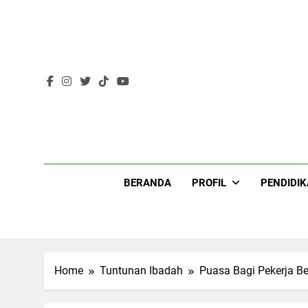
Skip
to
content
Lir
BERANDA
PROFIL
PENDIDI
Home
Tuntunan Ibadah
Puasa Bagi Pekerja Be