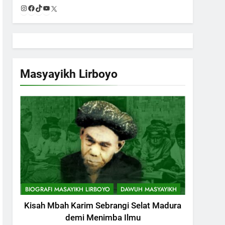
Instagram
Facebook
TikTok
YouTube
X
Masyayikh Lirboyo
BIOGRAFI MASAYIKH LIRBOYO
DAWUH MASYAYIKH
Kisah Mbah Karim Sebrangi Selat Madura
demi Menimba Ilmu