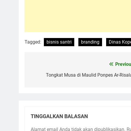
Tagged:
bisnis santri
branding
Dinas Kop
Previou
Navigasi
pos
Tongkat Musa di Maulid Ponpes Ar-Risal
TINGGALKAN BALASAN
Alamat email Anda tidak akan dipublikasikan.
R