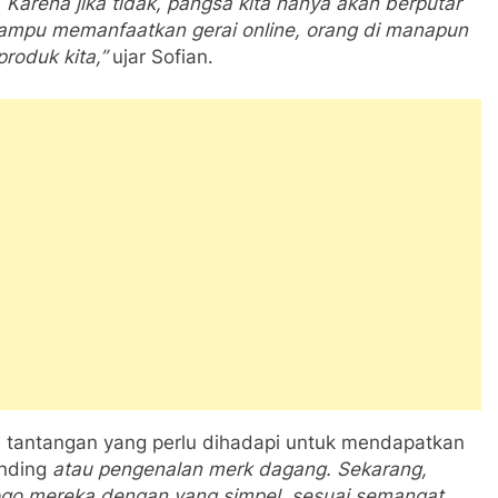
Karena jika tidak, pangsa kita hanya akan berputar
a mampu memanfaatkan gerai online, orang di manapun
roduk kita,”
ujar Sofian.
a tantangan yang perlu dihadapi untuk mendapatkan
nding
atau pengenalan merk dagang. Sekarang,
go mereka dengan yang simpel, sesuai semangat