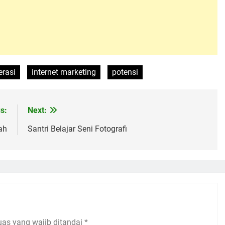
erasi
internet marketing
potensi
s:
Next:
ah
Santri Belajar Seni Fotografi
uas yang wajib ditandai
*