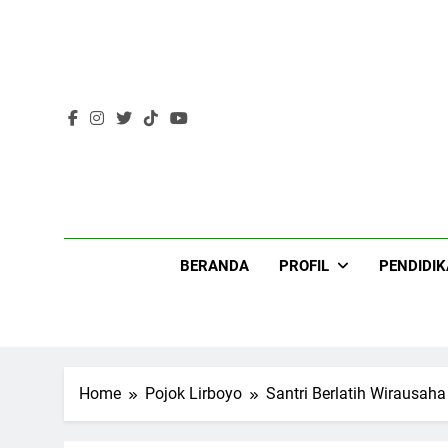
Skip
to
content
Lir
BERANDA
PROFIL
PENDIDI
Home
Pojok Lirboyo
Santri Berlatih Wirausaha