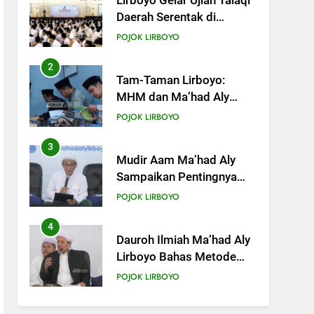
Tam-Taman Lirboyo:
MHM dan Ma’had Aly
Gelar Koreksian Kitab
POJOK LIRBOYO
Semester Ganjil
3
Mudir Aam Ma’had Aly
Sampaikan Pentingnya
Mempelajari Ilmu Hadis
POJOK LIRBOYO
Dalam Acara Dauroh
Ilmiah
4
Dauroh Ilmiah Ma’had Aly
Lirboyo Bahas Metode
Ahlusunnah dalam
POJOK LIRBOYO
Mengaplikasikan Hadis
Dhaif.
5
Dauroh Ilmiah & Sanadan
Kitab Al-Arbain an-
Nawawy bersama As-
POJOK LIRBOYO
Syaikh Dr. Yasir Al-Adny
6