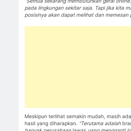
“Semua sekarang membutuhkan gerai online. 
pada lingkungan sekitar saja. Tapi jika kit
posisinya akan dapat melihat dan memesan p
Meskipun terlihat semakin mudah, masih ad
hasil yang diharapkan.
“Terutama adalah
bra
banyak perusahaan
lawas
yang mengganti lo