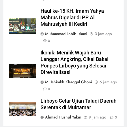
Haul ke-15 KH. Imam Yahya
Mahrus Digelar di PP Al
Mahrusiyah III Kediri
Muhammad Labib Islami
3 jam ago
0
Ikonik: Menilik Wajah Baru
Langgar Angkring, Cikal Bakal
Ponpes Lirboyo yang Selesai
Direvitalisasi
M. Ishbakh Khaqqul Ghoni
6 jam ago
0
Lirboyo Gelar Ujian Talaqi Daerah
Serentak di Muktamar
Ahmad Husnul Yakin
9 jam ago
0