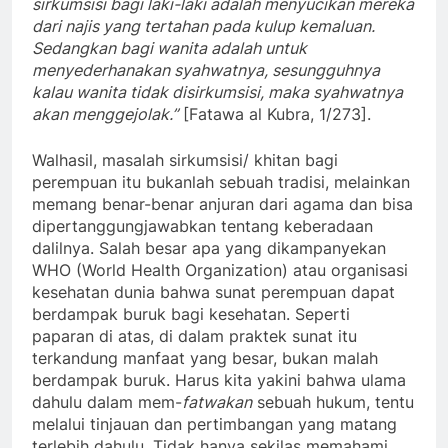
sirkumsisi bagi laki-laki adalah menyucikan mereka
dari najis yang tertahan pada kulup kemaluan.
Sedangkan bagi wanita adalah untuk
menyederhanakan syahwatnya, sesungguhnya
kalau wanita tidak disirkumsisi, maka syahwatnya
akan menggejolak.”
[Fatawa al Kubra, 1/273].
Walhasil, masalah sirkumsisi/ khitan bagi
perempuan itu bukanlah sebuah tradisi, melainkan
memang benar-benar anjuran dari agama dan bisa
dipertanggungjawabkan tentang keberadaan
dalilnya. Salah besar apa yang dikampanyekan
WHO (World Health Organization) atau organisasi
kesehatan dunia bahwa sunat perempuan dapat
berdampak buruk bagi kesehatan. Seperti
paparan di atas, di dalam praktek sunat itu
terkandung manfaat yang besar, bukan malah
berdampak buruk. Harus kita yakini bahwa ulama
dahulu dalam mem-
fatwakan
sebuah hukum, tentu
melalui tinjauan dan pertimbangan yang matang
terlebih dahulu. Tidak hanya sekilas memahami,