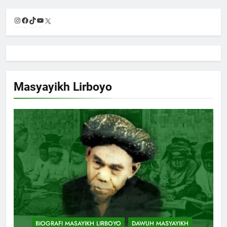
Instagram
Facebook
TikTok
YouTube
X
Masyayikh Lirboyo
BIOGRAFI MASAYIKH LIRBOYO
DAWUH MASYAYIKH