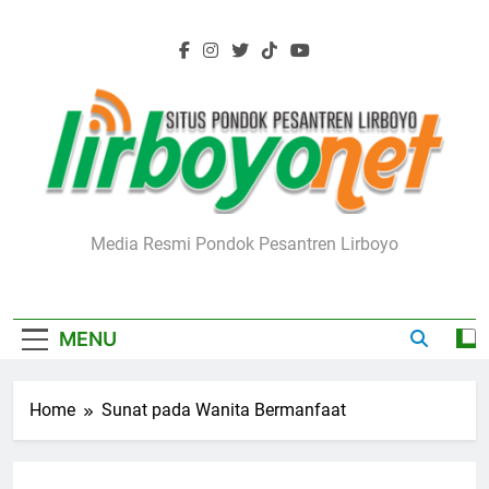
Skip
to
content
Lirboyo.net
Media Resmi Pondok Pesantren Lirboyo
MENU
Home
Sunat pada Wanita Bermanfaat