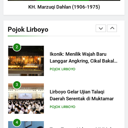
KH. Marzuqi Dahlan (1906-1975)
2
Ikonik: Menilik Wajah Baru
Langgar Angkring, Cikal Bakal
Pojok Lirboyo
Ponpes Lirboyo yang Selesai
POJOK LIRBOYO
Direvitalisasi
3
Lirboyo Gelar Ujian Talaqi
Daerah Serentak di Muktamar
POJOK LIRBOYO
4
Tam-Taman Lirboyo: MHM dan
Ma’had Aly Gelar Koreksian
Kitab Semester Ganjil
POJOK LIRBOYO
5