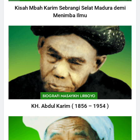
Kisah Mbah Karim Sebrangi Selat Madura demi
Menimba Ilmu
747
Himasal Semen Sumbang
BIOGRAFI MASAYIKH LIRBOYO
Pembangunan Kantor Himasal
KH. Abdul Karim ( 1856 – 1954 )
POJOK LIRBOYO
748
Delegasi MQK Kota Kediri