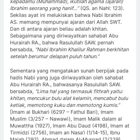
kepadamu (Muhammad), ikutilah agama (ajaran)
Ibrahim seorang yang hanif…”
(QS. an Nahl: 123).
Sekilas ayat ini melukiskan bahwa Nabi Ibrahim
AS. memang mempunyai ajaran dari Allah SWT.
Dan di antara ajaran beliau adalah khitan.
Sebagaimana yang diriwayatkan sahabat Abu
Hurairah RA., bahwa Rasulullah SAW. pernah
bersabda,
“Nabi Ibrahim Khalilur Rahman berkhitan
setelah berumur delapan puluh tahun.”
Sementara yang mengatakan sunah berpijak pada
hadis Nabi yang juga diriwayatkan oleh sahabat
Abu Hurairah RA., bahwasanya Rasulullah SAW.
bersabda,
“Lima hal yang termasuk fithrah yaitu:
khitan, mencukur bulu alat kelamin, mencabut bulu
ketiak, memotong kuku dan memotong kumis.”
[Imam al Bukhari (6297 – Fathul Bari), Imam
Muslim (3/257 – Nawawi), Imam Malik dalam al
Muwattha (1927), Imam Abu Daud (4198), Imam at
Tirmidzi (2756), Imam an Nasa’i (1/14-15), Ibnu
Majah (292), Ahmad dalam Al-Musnad (2/229)