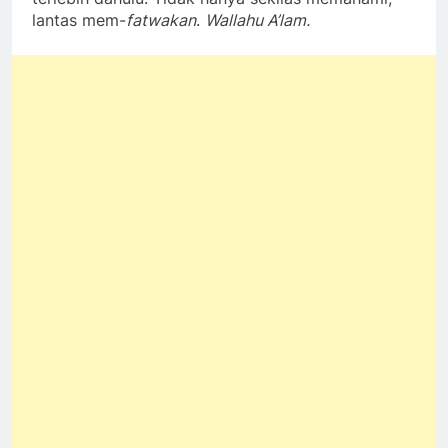
lantas mem-
fatwakan
.
Wallahu A’lam.