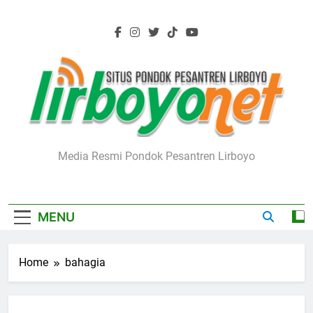
Skip
to
content
Lirboyo.net
Media Resmi Pondok Pesantren Lirboyo
MENU
Home
bahagia