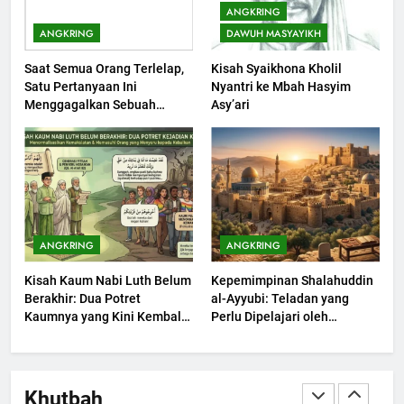
Khutbah Jumat: Bulan
ANGKRING
Muharram Bulan Bersejarah
ANGKRING
DAWUH MASYAYIKH
KHUTBAH
Saat Semua Orang Terlelap,
Kisah Syaikhona Kholil
Satu Pertanyaan Ini
Nyantri ke Mbah Hasyim
1
Menggagalkan Sebuah
Asy’ari
Khutbah Jumat: Mengapa Orang
Maksiat
Dengki Tak Akan Pernah
Berjaya?
KHUTBAH
2
Khutbah Jumat: Melihat
ANGKRING
ANGKRING
Limpahan Nikmat Allah
Kisah Kaum Nabi Luth Belum
Kepemimpinan Shalahuddin
KHUTBAH
Berakhir: Dua Potret
al-Ayyubi: Teladan yang
Kaumnya yang Kini Kembali
Perlu Dipelajari oleh
Terjadi
3
Pemimpin Zaman Sekarang
(2)
Khutbah Jumat: Ketaatan,
Kebaikan dan Pengaruhnya
Khutbah
dalam Jiwa Manusia