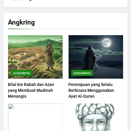
200
Khutbah Idul Fitri di Rumah
Angkring
KHUTBAH
201
Khutbah jumat: Sejarah
Seebagai Pembangkit Jiwa
KHUTBAH
ANGKRING
ANGKRING
Bilal bin Rabah dan Azan
Perempuan yang Selalu
202
yang Membuat Madinah
Berbicara Menggunakan
Khutbah Jumat : Supaya Amal
Menangis
Ayat Al-Quran
Bisa Diterima
KHUTBAH
203