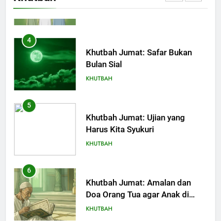
KHUTBAH
4
Khutbah Jumat: Safar Bukan
Bulan Sial
KHUTBAH
5
Khutbah Jumat: Ujian yang
Harus Kita Syukuri
KHUTBAH
6
Khutbah Jumat: Amalan dan
Doa Orang Tua agar Anak di
Pondok Pesantren Sukses Dunia
KHUTBAH
Akhirat