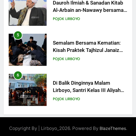
KHUTBAH
Dauroh Ilmiah & Sanadan Kitab
Al-Arbain an-Nawawy bersama
As-Syaikh Dr. Yasir Al-Adny
21
POJOK LIRBOYO
Khutbah Jumat: Apa yang Harus
Terjadi Setelah Ramadhan?
5
KHUTBAH
Semalam Bersama Kematian:
Kisah Praktek Tajhizul Janaiz
Siswa III Aliyah
22
POJOK LIRBOYO
Khutbah Idul Fitri: Momentum
Sucikan Hati, Perkuat
6
Silaturahmi
KHUTBAH
Di Balik Dinginnya Malam
Lirboyo, Santri Kelas III Aliyah
Belajar Praktik Tajhizul Janaiz
23
POJOK LIRBOYO
Khutbah Jumat: Menyelami
Makna dan Rahasia Malam
7
Lailatul Qadar
KHUTBAH
Praktik Tajhizul Jana’iz di
Copyright By | Lirboyo_2026. Powered By
.
BlazeThemes
Lirboyo, Bekali Santri dengan