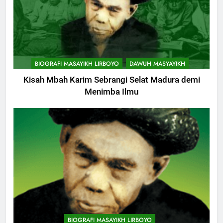
Yang Harus Kita Berikan Kepada
Istri
KHUTBAH
11
Khutbah: Keistimewaan Hari
BIOGRAFI MASAYIKH LIRBOYO
DAWUH MASYAYIKH
Jumat
Kisah Mbah Karim Sebrangi Selat Madura demi
KHUTBAH
Menimba Ilmu
12
Khutbah Jumat: Memetik
Ranumnya Buah Ketakwaan
KHUTBAH
13
Khutbah Jum’at: Lisanmu,
Keselamatanmu
744
KHUTBAH
Himasal Semen Sumbang
BIOGRAFI MASAYIKH LIRBOYO