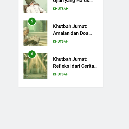
Ujian yang Harus
Kita Syukuri
KHUTBAH
5
Khutbah Jumat:
Amalan dan Doa
Orang Tua agar
KHUTBAH
Anak di Pondok
Pesantren Sukses
6
Khutbah Jumat:
Dunia Akhirat
Refleksi dari Cerita
Mimbar Rasulullah
KHUTBAH
7
Khutbah Jumat
Perihal Bulan
Muharam
KHUTBAH
8
Khutbah Jumat: