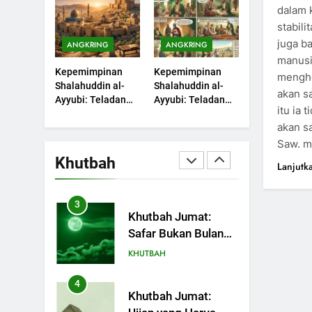
yang Kini Kembali
dalam 
Bulan Bersejarah
Terjadi
KHUTBAH
stabil
juga b
ANGKRING
ANGKRING
1
Khutbah Jumat:
manusi
Kepemimpinan
Kepemimpinan
Melihat Limpahan
mengho
Shalahuddin al-
Shalahuddin al-
Nikmat Allah
akan s
KHUTBAH
Ayyubi: Teladan
Ayyubi: Teladan
itu ia 
yang Perlu
yang Perlu
2
akan s
Dipelajari oleh
Dipelajari oleh
Khutbah Jumat:
Pemimpin Zaman
Pemimpin Zaman
Saw. 
Ketaatan, Kebaikan
Sekarang (2)
Sekarang (1)
Khutbah
Lanjutk
dan Pengaruhnya
KHUTBAH
dalam Jiwa Manusia
3
Khutbah Jumat:
Safar Bukan Bulan
Sial
KHUTBAH
4
Khutbah Jumat: