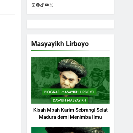
Instagram
Facebook
TikTok
YouTube
X
Masyayikh Lirboyo
BIOGRAFI MASAYIKH LIRBOYO
DAWUH MASYAYIKH
Kisah Mbah Karim Sebrangi Selat
Madura demi Menimba Ilmu