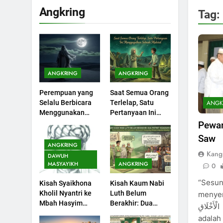
Angkring
Tag:
199
Khutbah Idul Fitri di
Rumah
KHUTBAH
ANGKRING
ANGKRING
200
Perempuan yang
Saat Semua Orang
Khutbah jumat:
ANGK
Selalu Berbicara
Terlelap, Satu
Sejarah Seebagai
Menggunakan
Pertanyaan Ini
Pembangkit Jiwa
KHUTBAH
Ayat Al-Quran
Menggagalkan
Pewar
Sebuah Maksiat
Saw
201
ANGKRING
Khutbah Jumat :
Kang 
DAWUH
Supaya Amal Bisa
MASYAYIKH
ANGKRING
0
Diterima
KHUTBAH
“Sesun
Kisah Syaikhona
Kisah Kaum Nabi
Kholil Nyantri ke
Luth Belum
menyem
202
Mbah Hasyim
Berakhir: Dua
مَ الْأَخْلَاقِ
Khutbah Jumat:
Asy’ari
Potret Kaumnya
adalah
Bulan Muharram