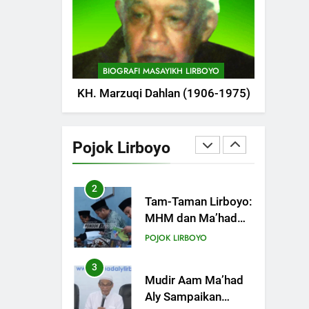
POJOK LIRBOYO
1
Pondok Lirboyo
Bangun Tempat
BIOGRAFI MASAYIKH LIRBOYO
Khusus Sambangan
POJOK LIRBOYO
KH. Marzuqi Dahlan (1906-1975)
Santri
2
Tam-Taman Lirboyo:
MHM dan Ma’had
Pojok Lirboyo
Aly Gelar Koreksian
POJOK LIRBOYO
Kitab Semester
Ganjil
3
Mudir Aam Ma’had
Aly Sampaikan
Pentingnya
POJOK LIRBOYO
Mempelajari Ilmu
Hadis Dalam Acara
4
Dauroh Ilmiah
Dauroh Ilmiah
Ma’had Aly Lirboyo