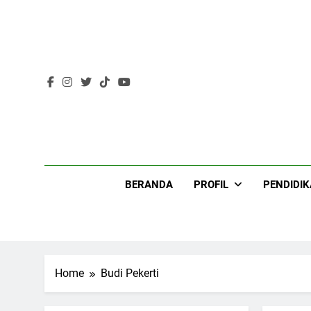
Skip
to
content
Lir
BERANDA
PROFIL
PENDIDI
Home
Budi Pekerti