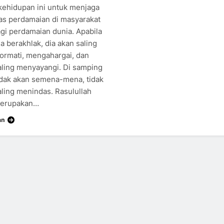
kehidupan ini untuk menjaga
itas perdamaian di masyarakat
agi perdamaian dunia. Apabila
a berakhlak, dia akan saling
rmati, mengahargai, dan
aling menyayangi. Di samping
tidak akan semena-mena, tidak
aling menindas. Rasulullah
merupakan…
an