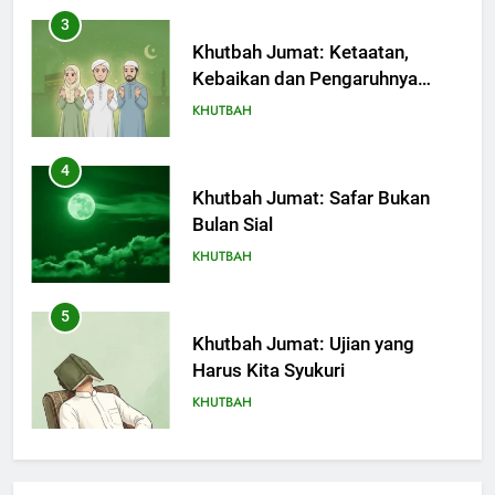
3
Khutbah Jumat: Ketaatan,
Kebaikan dan Pengaruhnya
dalam Jiwa Manusia
KHUTBAH
4
Khutbah Jumat: Safar Bukan
Bulan Sial
KHUTBAH
5
Khutbah Jumat: Ujian yang
Harus Kita Syukuri
KHUTBAH
6
Khutbah Jumat: Amalan dan