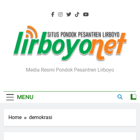
Skip
to
content
Lirboyo.net
Media Resmi Pondok Pesantren Lirboyo
MENU
Home
demokrasi