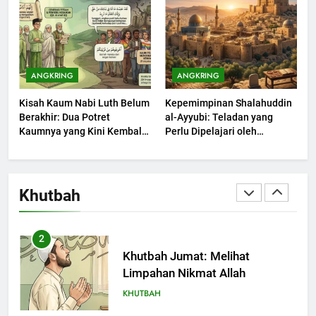
KHUTBAH
203
Khutbah Jumat: Bulan
ANGKRING
ANGKRING
Muharram Bulan Bersejarah
Kisah Kaum Nabi Luth Belum
Kepemimpinan Shalahuddin
KHUTBAH
Berakhir: Dua Potret
al-Ayyubi: Teladan yang
Kaumnya yang Kini Kembali
Perlu Dipelajari oleh
Terjadi
1
Pemimpin Zaman Sekarang
(2)
Khutbah Jumat: Mengapa Orang
Dengki Tak Akan Pernah
Khutbah
Berjaya?
KHUTBAH
2
Khutbah Jumat: Melihat
Limpahan Nikmat Allah
KHUTBAH