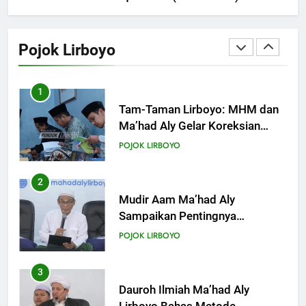
1
KHUTBAH
Tam-Taman Lirboyo: MHM dan
Ma’had Aly Gelar Koreksian
Pojok Lirboyo
Kitab Semester Ganjil
17
POJOK LIRBOYO
Khutbah Jumat: Memuliakan
Bulan Dzulqa’dah
2
KHUTBAH
Mudir Aam Ma’had Aly
Sampaikan Pentingnya
Mempelajari Ilmu Hadis Dalam
18
POJOK LIRBOYO
Acara Dauroh Ilmiah
Khutbah Jumat: Mari Mendidik
Anak dengan Baik
3
KHUTBAH
Dauroh Ilmiah Ma’had Aly
Lirboyo Bahas Metode
Ahlusunnah dalam
19
POJOK LIRBOYO
Mengaplikasikan Hadis Dhaif.
Khutbah Jumat: Intropeksi Bagi
Para Suami
4
KHUTBAH
Dauroh Ilmiah & Sanadan Kitab