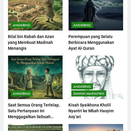
ANGKRING
ANGKRING
Bilal bin Rabah dan Azan
Perempuan yang Selalu
200
yang Membuat Madinah
Berbicara Menggunakan
Khutbah Idul Fitri di Rumah
Menangis
Ayat Al-Quran
KHUTBAH
201
Khutbah jumat: Sejarah
ANGKRING
Seebagai Pembangkit Jiwa
ANGKRING
DAWUH MASYAYIKH
KHUTBAH
Saat Semua Orang Terlelap,
Kisah Syaikhona Kholil
Satu Pertanyaan Ini
Nyantri ke Mbah Hasyim
202
Menggagalkan Sebuah
Asy’ari
Khutbah Jumat : Supaya Amal
Maksiat
Bisa Diterima