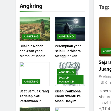
Pembangkit Jiwa
KHUTBAH
Angkring
Tag:
202
Khutbah Jumat :
Supaya Amal Bisa
Diterima
KHUTBAH
ANGKRING
ANGKRING
203
Bilal bin Rabah
Perempuan yang
Khutbah Jumat:
ANGK
dan Azan yang
Selalu Berbicara
Bulan Muharram
Membuat Madinah
Menggunakan
Bulan Bersejarah
KHUTBAH
Menangis
Ayat Al-Quran
Sejar
Juang
1
ANGKRING
Khutbah Jumat:
Abdul
DAWUH
Mengapa Orang
ANGKRING
MASYAYIKH
0
Dengki Tak Akan
KHUTBAH
Ia ber
Saat Semua Orang
Kisah Syaikhona
Pernah Berjaya?
Terlelap, Satu
Kholil Nyantri ke
Abdurr
2
Pertanyaan Ini
Mbah Hasyim
Jauzi 
Khutbah Jumat:
Menggagalkan
Asy’ari
H/1114
Melihat Limpahan