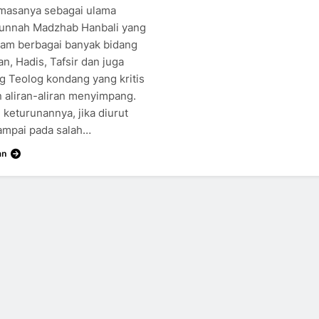
imasanya sebagai ulama
unnah Madzhab Hanbali yang
alam berbagai banyak bidang
n, Hadis, Tafsir dan juga
g Teolog kondang yang kritis
 aliran-aliran menyimpang.
h keturunannya, jika diurut
ampai pada salah…
an