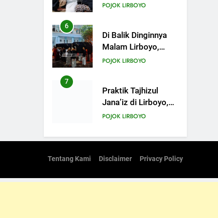
Praktek Tajhizul
POJOK LIRBOYO
Janaiz Siswa III
Aliyah
6
Di Balik Dinginnya
Malam Lirboyo,
Santri Kelas III
POJOK LIRBOYO
Aliyah Belajar
Praktik Tajhizul
7
Praktik Tajhizul
Janaiz
Jana’iz di Lirboyo,
Bekali Santri dengan
POJOK LIRBOYO
Keterampilan
Merawat Jenazah
8
Ujian Al-Qur’an dan
Muhafadzhoh
Tentang Kami
Disclaimer
Privacy Policy
Hadist Pondok
POJOK LIRBOYO
Lirboyo
9
Muhafadzah Hadis:
Menjalankan