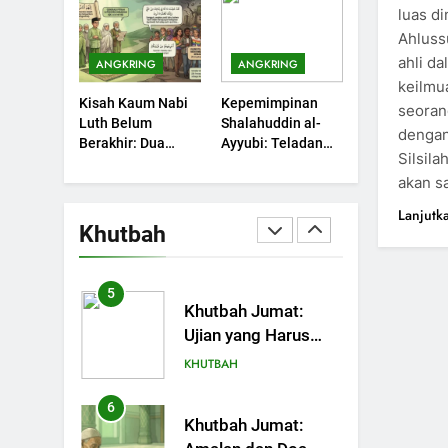
Sebuah Maksiat
luas d
Nikmat Allah
KHUTBAH
Ahluss
ahli d
ANGKRING
ANGKRING
3
Khutbah Jumat:
keilmua
Kisah Kaum Nabi
Kepemimpinan
Ketaatan, Kebaikan
seoran
Luth Belum
Shalahuddin al-
dan Pengaruhnya
dengan
KHUTBAH
Berakhir: Dua
Ayyubi: Teladan
dalam Jiwa Manusia
Silsila
Potret Kaumnya
yang Perlu
4
akan s
yang Kini Kembali
Dipelajari oleh
Khutbah Jumat:
Terjadi
Pemimpin Zaman
Lanjutk
Safar Bukan Bulan
Sekarang (2)
Khutbah
Sial
KHUTBAH
5
Khutbah Jumat:
Ujian yang Harus
Kita Syukuri
KHUTBAH
6
Khutbah Jumat: