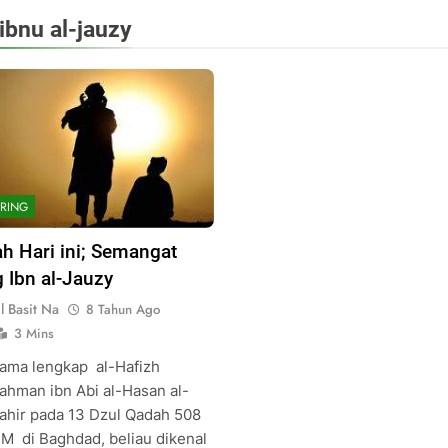
ibnu al-jauzy
RING
ah Hari ini; Semangat
 Ibn al-Jauzy
 Basit Na
8 Tahun Ago
3 Mins
nama lengkap al-Hafizh
ahman ibn Abi al-Hasan al-
lahir pada 13 Dzul Qadah 508
 M di Baghdad, beliau dikenal