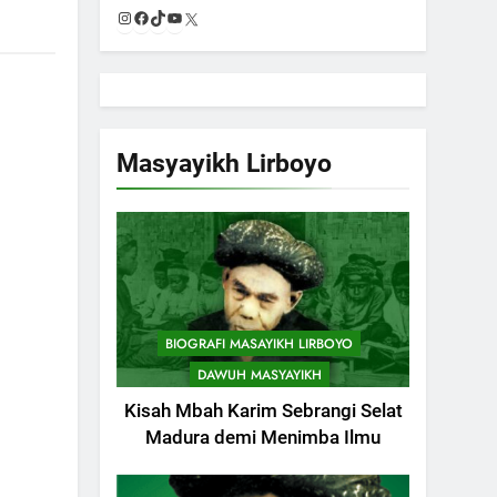
Instagram
Facebook
TikTok
YouTube
X
Masyayikh Lirboyo
BIOGRAFI MASAYIKH LIRBOYO
DAWUH MASYAYIKH
Kisah Mbah Karim Sebrangi Selat
744
Himasal Semen
Madura demi Menimba Ilmu
Sumbang
Pembangunan
POJOK LIRBOYO