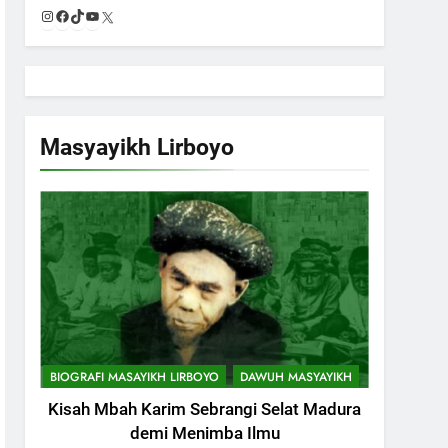
Instagram
Facebook
TikTok
YouTube
X
Masyayikh Lirboyo
BIOGRAFI MASAYIKH LIRBOYO
DAWUH MASYAYIKH
Kisah Mbah Karim Sebrangi Selat Madura
demi Menimba Ilmu