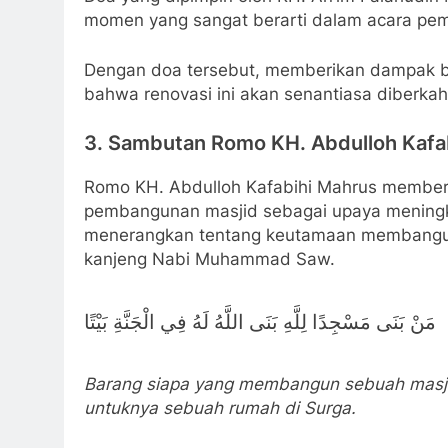
momen yang sangat berarti dalam acara pem
Dengan doa tersebut, memberikan dampak be
bahwa renovasi ini akan senantiasa diberkah
3. Sambutan Romo KH. Abdulloh Kafa
Romo KH. Abdulloh Kafabihi Mahrus member
pembangunan masjid sebagai upaya meningkat
menerangkan tentang keutamaan membangun m
kanjeng Nabi Muhammad Saw.
مَنْ بَنَى مَسْجِدًا لِلَّهِ بَنَى اللَّهُ لَهُ فِي الْجَنَّةِ بَيْتًا
Barang siapa yang membangun sebuah masji
untuknya sebuah rumah di Surga.