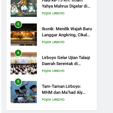
Ikonik: Menilik Wajah Baru
Langgar Angkring, Cikal
Bakal Ponpes Lirboyo
POJOK LIRBOYO
yang Selesai Direvitalisasi
4
Lirboyo Gelar Ujian Talaqi
Daerah Serentak di
Muktamar
POJOK LIRBOYO
5
Tam-Taman Lirboyo:
MHM dan Ma’had Aly
Gelar Koreksian Kitab
POJOK LIRBOYO
Semester Ganjil
6
Mudir Aam Ma’had Aly
Sampaikan Pentingnya
Mempelajari Ilmu Hadis
POJOK LIRBOYO
Dalam Acara Dauroh
Ilmiah
7