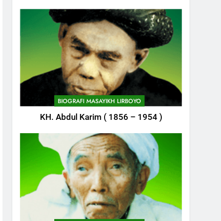
748
BIOGRAFI MASAYIKH LIRBOYO
Himasal Semen Sumbang
Pembangunan Kantor
KH. Abdul Karim ( 1856 – 1954 )
Himasal
POJOK LIRBOYO
749
Delegasi MQK Kota Kediri
Menuju Probolinggo
POJOK LIRBOYO
750
Haflah Akhirussanah,