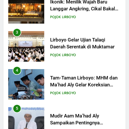
Ikonik: Menilik Wajah Baru
Langgar Angkring, Cikal Bakal
Ponpes Lirboyo yang Selesai
POJOK LIRBOYO
Direvitalisasi
3
Lirboyo Gelar Ujian Talaqi
Daerah Serentak di Muktamar
POJOK LIRBOYO
4
Tam-Taman Lirboyo: MHM dan
Ma’had Aly Gelar Koreksian
Kitab Semester Ganjil
POJOK LIRBOYO
5
Mudir Aam Ma’had Aly
Sampaikan Pentingnya