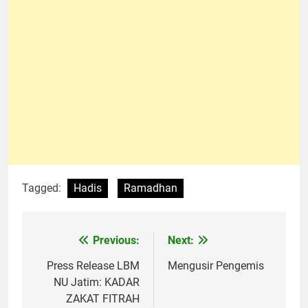
Tagged:
Hadis
Ramadhan
Previous:
Next:
Navigasi
pos
Press Release LBM
Mengusir Pengemis
NU Jatim: KADAR
ZAKAT FITRAH