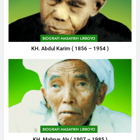
BIOGRAFI MASAYIKH LIRBOYO
KH. Abdul Karim ( 1856 – 1954 )
747
Himasal Semen Sumbang
Pembangunan Kantor Himasal
POJOK LIRBOYO
748
Delegasi MQK Kota Kediri
Menuju Probolinggo
BIOGRAFI MASAYIKH LIRBOYO
POJOK LIRBOYO
KH. Mahrus Aly ( 1907 – 1985 )