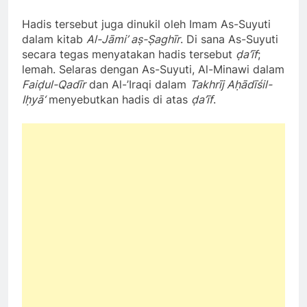
Hadis tersebut juga dinukil oleh Imam As-Suyuti
dalam kitab
Al-Jāmi’ aṣ-Ṣaghīr
. Di sana As-Suyuti
secara tegas menyatakan hadis tersebut
ḍa’īf
;
lemah. Selaras dengan As-Suyuti, Al-Minawi dalam
Faiḍul-Qadīr
dan Al-’Iraqi dalam
Takhrīj Aḥādīśil-
Iḥyā‘
menyebutkan hadis di atas
ḍa’īf
.