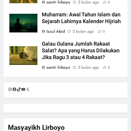
santri lirboyo
2 bulan ago
0
Muharram: Awal Tahun Islam dan
Sejarah Lahirnya Kalender Hijriah
Izzul Abid
2 bulan ago
0
Galau Gulana Jumlah Rakaat
Salat? Apa yang Harus Dilakukan
Jika Ragu 3 atau 4 Rakaat?
santri lirboyo
2 bulan ago
0
Instagram
Facebook
TikTok
YouTube
X
Masyayikh Lirboyo