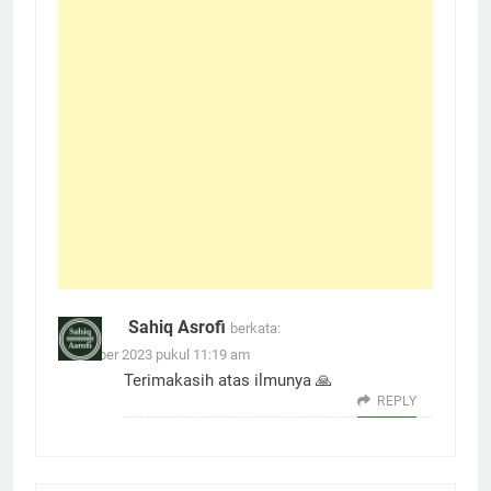
Sahiq Asrofi
berkata:
6 Oktober 2023 pukul 11:19 am
Terimakasih atas ilmunya 🙏
REPLY