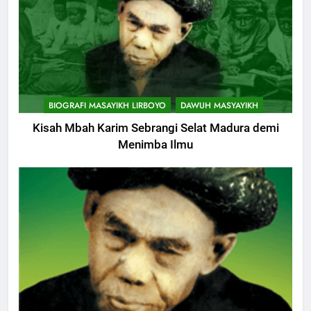
BIOGRAFI MASAYIKH LIRBOYO
DAWUH MASYAYIKH
Kisah Mbah Karim Sebrangi Selat Madura demi
Menimba Ilmu
744
Himasal Semen Sumbang
Pembangunan Kantor Himasal
POJOK LIRBOYO
745