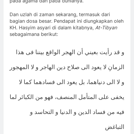
pada agama dan pada dunianya.
Dan uzlah di zaman sekarang, termasuk dari
bagian dosa besar. Pendapat ini diungkapkan oleh
KH. Hasyim asyari di dalam kitabnya,
At-Tibyan
sebagaimana berikut:
و قد رأيت بعيني أن الهجر الواقع بيننا فى هذا
الزمانِ لا يعود الى صلاح دين الهاجر و لا المهجور
و لا الى دنياهما، بل يعود الى فسادهما كما لا
يخفى على المتأمل المنصف، فهو من الكبائر لما
فيه من فساد الدين و الدنيا و التحاسد و
التباغض