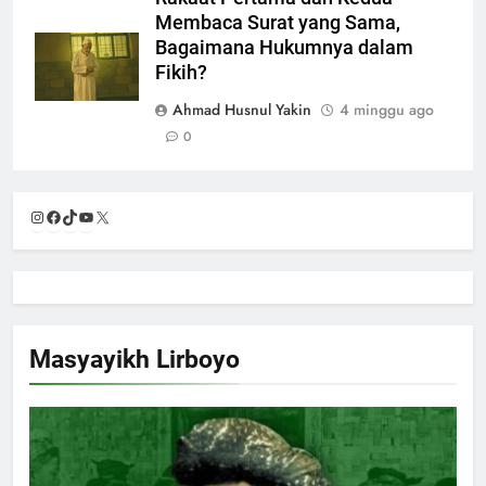
Membaca Surat yang Sama,
Bagaimana Hukumnya dalam
Fikih?
Ahmad Husnul Yakin
4 minggu ago
0
Instagram
Facebook
TikTok
YouTube
X
Masyayikh Lirboyo