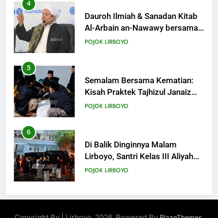
5
Semalam Bersama Kematian:
Kisah Praktek Tajhizul Janaiz
Siswa III Aliyah
POJOK LIRBOYO
6
Di Balik Dinginnya Malam
Lirboyo, Santri Kelas III Aliyah
Belajar Praktik Tajhizul Janaiz
POJOK LIRBOYO
7
Praktik Tajhizul Jana’iz di
Lirboyo, Bekali Santri dengan
Keterampilan Merawat Jenazah
POJOK LIRBOYO
8
Ujian Al-Qur’an dan
Copyright By | Lirboyo_2026. Powered By
.
BlazeThemes