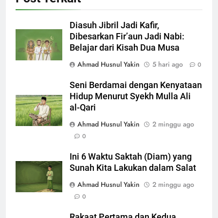
Diasuh Jibril Jadi Kafir,
Dibesarkan Fir’aun Jadi Nabi:
Belajar dari Kisah Dua Musa
Ahmad Husnul Yakin
5 hari ago
0
Seni Berdamai dengan Kenyataan
Hidup Menurut Syekh Mulla Ali
al-Qari
Ahmad Husnul Yakin
2 minggu ago
0
Ini 6 Waktu Saktah (Diam) yang
Sunah Kita Lakukan dalam Salat
Ahmad Husnul Yakin
2 minggu ago
0
Rakaat Pertama dan Kedua