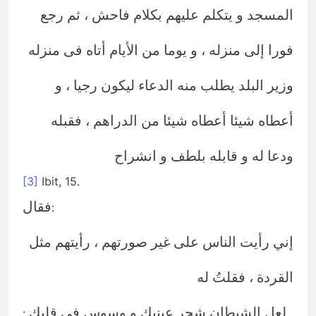
المسجد و يتكلم عليهم بكلام فاحش ، ثم رجع
فورا إلى منزله ، و يوما من الأيام أتاه فى منزله
وزير البلد يطلب منه الدعاء ليكون رجيا ، و
أعطاه شيئا أعطاه شيئا من الدراهم ، فقبله
ودعا له و قابله بلطف و انشراح
[3]
Ibit, 15.
فقال
:
إني رأيت الناس على غير صورتهم ، رأيتهم مثل
القردة ، فقلتُ له
لعل الشيطان شحر عينيك و وسوس فى قلبك
: