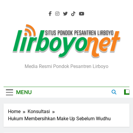
Skip
to
content
Lirboyo.net
Media Resmi Pondok Pesantren Lirboyo
MENU
Home
Konsultasi
Hukum Membersihkan Make Up Sebelum Wudhu