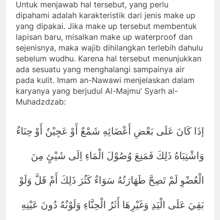
Untuk menjawab hal tersebut, yang perlu
dipahami adalah karakteristik dari jenis make up
yang dipakai. Jika make up tersebut membentuk
lapisan baru, misalkan make up waterproof dan
sejenisnya, maka wajib dihilangkan terlebih dahulu
sebelum wudhu. Karena hal tersebut menunjukkan
ada sesuatu yang menghalangi sampainya air
pada kulit. Imam an-Nawawi menjelaskan dalam
karyanya yang berjudul Al-Majmu’ Syarh al-
Muhadzdzab:
إذَا كَانَ عَلَى بَعْضِ أَعْضَائِهِ شَمْعٌ أَوْ عَجِيْنٌ أَوْ حِنَاءٌ
وَاشْتِبَاهُ ذَلِكَ فَمَنِعَ وُصُوْلَ الْمَاءِ اِلَى شَيْئٍ مِنَ
الْعُضْوِ لَمْ تَصِحَّ طَهَارَتُهُ سَوَاءٌ كَثُرَ ذَلِكَ أَمْ قَلَّ وَلَوْ
بَقِيَ عَلَى الْيَدِ وَغَيْرِهَا أَثَرُ الْحِنَّاءِ وَلَوْنُهُ دُونَ عَيْنِهِ