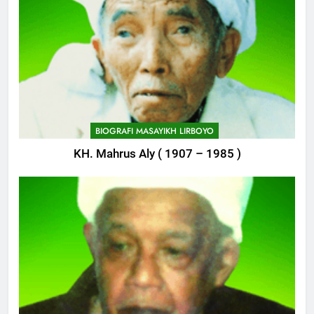
Delegasi MQK Kota Kediri
Menuju Probolinggo
POJOK LIRBOYO
750
Haflah Akhirussanah, Lirboyo
Gelar Pameran
BIOGRAFI MASAYIKH LIRBOYO
POJOK LIRBOYO
KH. Mahrus Aly ( 1907 – 1985 )
751
Silaturahi dan Istighosah
Bersama Kapolda Jawa Timur
POJOK LIRBOYO
1
Haul Ke-11 Almarhum
Almaghfurlah KH. M. Abdul Aziz