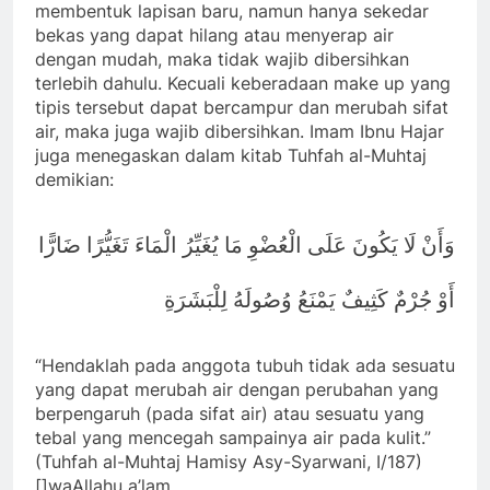
membentuk lapisan baru, namun hanya sekedar
bekas yang dapat hilang atau menyerap air
dengan mudah, maka tidak wajib dibersihkan
terlebih dahulu. Kecuali keberadaan make up yang
tipis tersebut dapat bercampur dan merubah sifat
air, maka juga wajib dibersihkan. Imam Ibnu Hajar
juga menegaskan dalam kitab Tuhfah al-Muhtaj
demikian:
وَأَنْ لَا يَكُونَ عَلَى الْعُضْوِ مَا يُغَيِّرُ الْمَاءَ تَغَيُّرًا ضَارًّا
أَوْ جُرْمٌ كَثِيفٌ يَمْنَعُ وُصُولَهُ لِلْبَشَرَةِ
“Hendaklah pada anggota tubuh tidak ada sesuatu
yang dapat merubah air dengan perubahan yang
berpengaruh (pada sifat air) atau sesuatu yang
tebal yang mencegah sampainya air pada kulit.”
(Tuhfah al-Muhtaj Hamisy Asy-Syarwani, I/187)
[]waAllahu a’lam