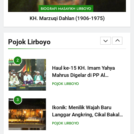
Manshur
POJOK LIRBOYO
BIOGRAFI MASAYIKH LIRBOYO
KH. Marzuqi Dahlan (1906-1975)
2
Haul ke-15 KH. Imam Yahya
Mahrus Digelar di PP Al
Pojok Lirboyo
Mahrusiyah III Kediri
POJOK LIRBOYO
3
Ikonik: Menilik Wajah Baru
Langgar Angkring, Cikal Bakal
Ponpes Lirboyo yang Selesai
POJOK LIRBOYO
Direvitalisasi
4
Lirboyo Gelar Ujian Talaqi
Daerah Serentak di Muktamar
POJOK LIRBOYO