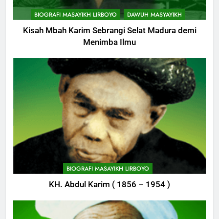
BIOGRAFI MASAYIKH LIRBOYO
DAWUH MASYAYIKH
Kisah Mbah Karim Sebrangi Selat Madura demi
Menimba Ilmu
748
Himasal Semen Sumbang
BIOGRAFI MASAYIKH LIRBOYO
Pembangunan Kantor Himasal
KH. Abdul Karim ( 1856 – 1954 )
POJOK LIRBOYO
749