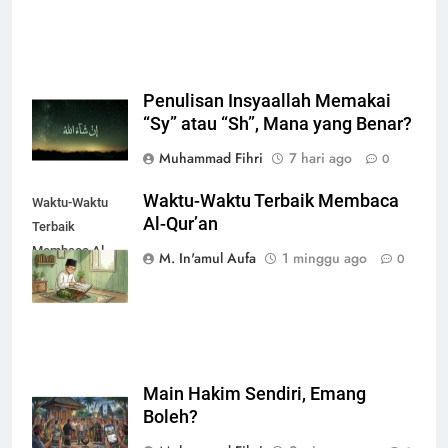
Penulisan Insyaallah Memakai
“Sy” atau “Sh”, Mana yang Benar?
Muhammad Fihri
7 hari ago
0
Waktu-Waktu Terbaik Membaca
Waktu-Waktu
Al-Qur’an
Terbaik
Membaca Al-
M. In'amul Aufa
1 minggu ago
0
Qur’an
Main Hakim Sendiri, Emang
Boleh?