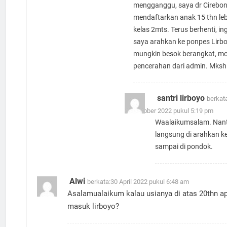
mengganggu, saya dr Cirebon
mendaftarkan anak 15 thn leb
kelas 2mts. Terus berhenti, in
saya arahkan ke ponpes Lirboy
mungkin besok berangkat, m
pencerahan dari admin. Mksh
santri lirboyo
berkata
26 Oktober 2022 pukul 5:19 pm
Waalaikumsalam. Nant
langsung di arahkan k
sampai di pondok.
Alwi
berkata:
30 April 2022 pukul 6:48 am
Asalamualaikum kalau usianya di atas 20thn a
masuk lirboyo?