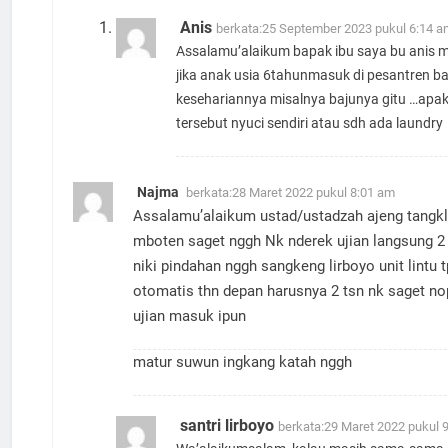
Anis
berkata:
25 September 2023 pukul 6:14 a
Assalamu’alaikum bapak ibu saya bu anis 
jika anak usia 6tahunmasuk di pesantren 
kesehariannya misalnya bajunya gitu …apa
tersebut nyuci sendiri atau sdh ada laundry
Najma
berkata:
28 Maret 2022 pukul 8:01 am
Assalamu’alaikum ustad/ustadzah ajeng tangkl
mboten saget nggh Nk nderek ujian langsung 2
niki pindahan nggh sangkeng lirboyo unit lintu t
otomatis thn depan harusnya 2 tsn nk saget n
ujian masuk ipun
matur suwun ingkang katah nggh
santri lirboyo
berkata:
29 Maret 2022 pukul 