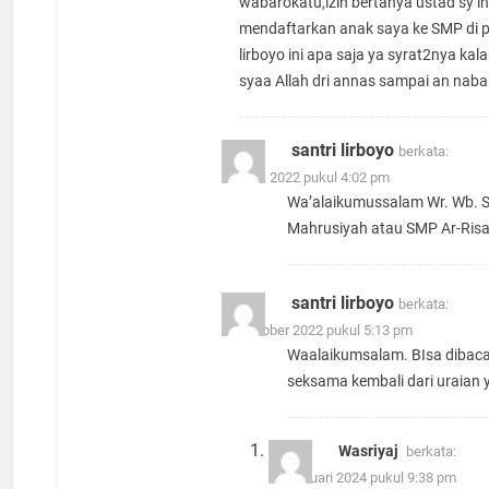
wabarokatu,izin bertanya ustad sy i
mendaftarkan anak saya ke SMP di 
lirboyo ini apa saja ya syrat2nya kal
syaa Allah dri annas sampai an naba
santri lirboyo
berkata:
22 Juni 2022 pukul 4:02 pm
Wa’alaikumussalam Wr. Wb. S
Mahrusiyah atau SMP Ar-Risa
santri lirboyo
berkata:
26 Oktober 2022 pukul 5:13 pm
Waalaikumsalam. BIsa dibaca 
seksama kembali dari uraian 
Wasriyaj
berkata:
29 Januari 2024 pukul 9:38 pm