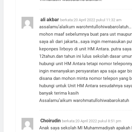
ali akbar
berkata:
20 April 2022 pukul 11:32 am
assalamu’alaikum warohmtullohiwabarolatuh…
mohon maaf sebelumnya buat para ust maupun
saya ali dari jakarta…saya ingin memasukan pu
keponpes lirboyo di unit HM Antara. putra saya
12tahun.dan tahun ini lulus sekolah dasar um
hubungi unit HM Antara tetapi nomor teleponny
ingin menanyakan persyaratan apa saja agar b
disana dan mohon minta nomor telepon yang bi
hubungi untuk Unit HM Antara sesudahnya say
banyak terima kasih
Assalamu’aikum warohmatullohiwabarokatuh
Choirudin
berkata:
20 April 2022 pukul 8:51 pm
Anak saya sekolah MI Muhammadiyah apakah 