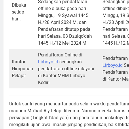
Sedangkan pendaftaran
Sedangkan p
Dibuka
offline dibuka pada hari
offline dibuk
setiap
Minggu, 19 Syawal 1445
Minggu, 19 
hari.
H./28 April 2024 M. dan
H./28 April 
Pendaftaran ditutup pada
Pendaftaran 
hari Selasa, 03 Dzulqo’dah
hari Selasa,
1445 H./12 Mei 2024 M.
1445 H./12 
Pendaftaran Online di
Pendaftaran 
Kantor
Lirboyo.id
sedangkan
Lirboyo.id
Se
Himpunan
pendaftaran offline dilayani
Pendaftaran O
Pelajar
di Kantor MHM Lirboyo
di Kantor Ma
Kediri
Untuk santri yang mendaftar pada selain waktu pendafta
maupun Ma’had Aly tetap diterima. Namun mereka harus 
persiapan (Tingkat I’dadiyah) dan pada tahun berikutnya t
mengikuti ujian awal masuk jenjang pendidikan, baik Ibtida