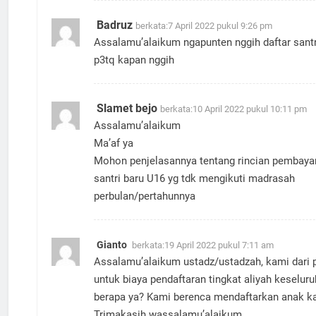
Badruz
berkata:
7 April 2022 pukul 9:26 pm
Assalamu’alaikum ngapunten nggih daftar santr
p3tq kapan nggih
Slamet bejo
berkata:
10 April 2022 pukul 10:11 pm
Assalamu’alaikum
Ma’af ya
Mohon penjelasannya tentang rincian pembaya
santri baru U16 yg tdk mengikuti madrasah
perbulan/pertahunnya
Gianto
berkata:
19 April 2022 pukul 7:11 am
Assalamu’alaikum ustadz/ustadzah, kami dari 
untuk biaya pendaftaran tingkat aliyah keselur
berapa ya? Kami berenca mendaftarkan anak k
Trimakasih wassalamu’alaikum.