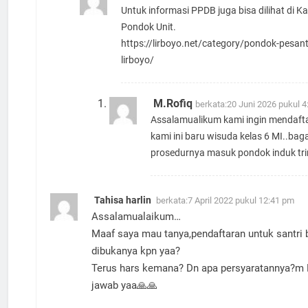
Untuk informasi PPDB juga bisa dilihat di Ka
Pondok Unit.
https://lirboyo.net/category/pondok-pesant
lirboyo/
M.Rofiq
berkata:
20 Juni 2026 pukul 
Assalamualikum kami ingin mendaft
kami ini baru wisuda kelas 6 MI..ba
prosedurnya masuk pondok induk tr
Tahisa harlin
berkata:
7 April 2022 pukul 12:41 pm
Assalamualaikum…
Maaf saya mau tanya,pendaftaran untuk santri 
dibukanya kpn yaa?
Terus hars kemana? Dn apa persyaratannya?m
jawab yaa🙏🙏