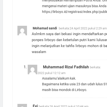
menyesuaikan kemampuan Putra Anda. Unt
mengenai materi ujian masuknya bisa Anda l
https://lirboyo.id/registrasi/index.php/publ
Mohamad sandi
berkata:
24 April 2022 pukul 2:29 am
Aslmkm saya dari bekasi ingin mendaftarkan pu
ponpes lirboyo dan kebetulan putri kami lulusan
ingin melanjutkan ke tahfis lirboyo mohon di b
wasalam
Muhammad Rizal Fadhilah
berkata:
14 Mei 2022 pukul 12:12 am
Assalamu’alaikum kak.
Bagaimana ketika usia 23 dan udah lulus S
masih bisa mondok di Lirboyo.
Evi
berkata:
26 April 2022 pukul 10:44 am