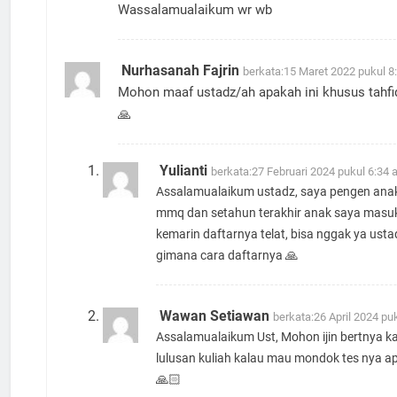
Wassalamualaikum wr wb
Nurhasanah Fajrin
berkata:
15 Maret 2022 pukul 8
Mohon maaf ustadz/ah apakah ini khusus tahfi
🙏
Yulianti
berkata:
27 Februari 2024 pukul 6:34
Assalamualaikum ustadz, saya pengen ana
mmq dan setahun terakhir anak saya masu
kemarin daftarnya telat, bisa nggak ya usta
gimana cara daftarnya 🙏
Wawan Setiawan
berkata:
26 April 2024 pu
Assalamualaikum Ust, Mohon ijin bertnya k
lulusan kuliah kalau mau mondok tes nya a
🙏🏻