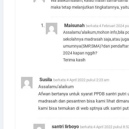
Wa’alaikumsalam, kalau masih sama-sama
maka tetap melanjutkan tingkatannya, yaitu
Maisunah
berkata:
4 Februari 2024 p
Assalamu’alaikum,mohon info,bila po
sekolahnya madrasah saja,atau jug
umumnya(SMP,SMA)?dan pendaftara
2024 kapan nggih?
Terima kasih
Susila
berkata:
4 April 2022 pukul 2:23 am
Assalamu’alaikum
Afwan bertanya untuk syarat PPDB santri putri 
madrasah dan pesantren bisa kami lihat diman
kami bisa temukan di web sptnya utk santri put
santri lirboyo
berkata:
4 April 2022 pukul 8: