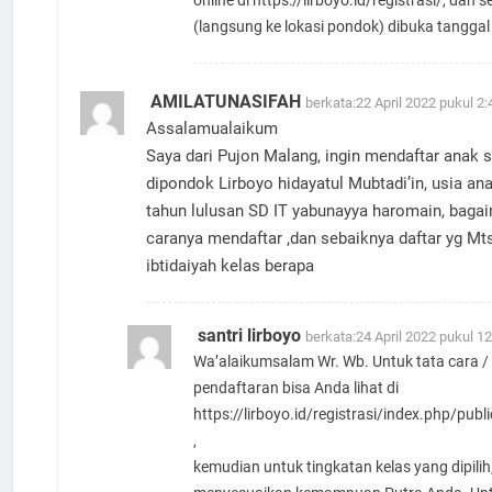
online di
https://lirboyo.id/registrasi/
, dan s
(langsung ke lokasi pondok) dibuka tanggal
AMILATUNASIFAH
berkata:
22 April 2022 pukul 2
Assalamualaikum
Saya dari Pujon Malang, ingin mendaftar anak 
dipondok Lirboyo hidayatul Mubtadi’in, usia an
tahun lulusan SD IT yabunayya haromain, baga
caranya mendaftar ,dan sebaiknya daftar yg Mt
ibtidaiyah kelas berapa
santri lirboyo
berkata:
24 April 2022 pukul 1
Wa’alaikumsalam Wr. Wb. Untuk tata cara /
pendaftaran bisa Anda lihat di
https://lirboyo.id/registrasi/index.php/publ
,
kemudian untuk tingkatan kelas yang dipilih