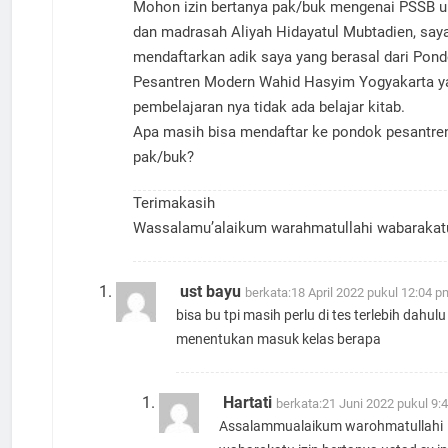
Mohon izin bertanya pak/buk mengenai PSSB 
dan madrasah Aliyah Hidayatul Mubtadien, say
mendaftarkan adik saya yang berasal dari Pon
Pesantren Modern Wahid Hasyim Yogyakarta y
pembelajaran nya tidak ada belajar kitab.
Apa masih bisa mendaftar ke pondok pesantre
pak/buk?
Terimakasih
Wassalamu’alaikum warahmatullahi wabarakat
ust bayu
berkata:
18 April 2022 pukul 12:04 p
bisa bu tpi masih perlu di tes terlebih dahul
menentukan masuk kelas berapa
Hartati
berkata:
21 Juni 2022 pukul 9:
Assalammualaikum warohmatullahi