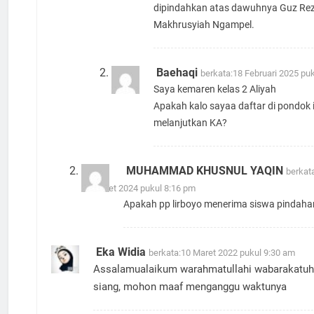
dipindahkan atas dawuhnya Guz Rez
Makhrusyiah Ngampel.
Baehaqi
berkata:
18 Februari 2025 pu
Saya kemaren kelas 2 Aliyah
Apakah kalo sayaa daftar di pondok 
melanjutkan KA?
MUHAMMAD KHUSNUL YAQIN
berkat
23 Maret 2024 pukul 8:16 pm
Apakah pp lirboyo menerima siswa pindahan
Eka Widia
berkata:
10 Maret 2022 pukul 9:30 am
Assalamualaikum warahmatullahi wabarakatuh
siang, mohon maaf menganggu waktunya