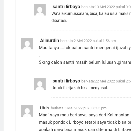
santri lirboyo
berkata:
13 Mei 2022 pukul 9:
Wa’alaikumussalam, bisa, kalau usia maksim
dibatasi.
Alinurdin
berkata:
2 Mei 2022 pukul 1:56 pm
Mau tanya ….tuk calon santri mengenai ijazah 
.
Skrng calon santri masih belum lulusan ,giman
santri lirboyo
berkata:
22 Mei 2022 pukul 2:
Untuk file ijazah bisa menyusul.
Utuh
berkata:
5 Mei 2022 pukul 6:35 pm
Maaf saya mau bertanya, saya dari Kalimantan
masuk pondok Lirboyo tetapi saya tidak bisa 
apakah saya bisa masuk dan diterima di Lirboy