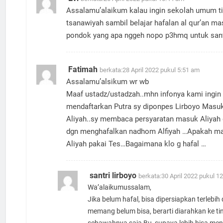
Assalamu’alaikum kalau ingin sekolah umum t
tsanawiyah sambil belajar hafalan al qur’an ma
pondok yang apa nggeh nopo p3hmq untuk santr
Fatimah
berkata:
28 April 2022 pukul 5:51 am
Assalamu’alsikum wr wb
Maaf ustadz/ustadzah..mhn infonya kami ingin
mendaftarkan Putra sy diponpes Lirboyo Masuk
Aliyah..sy membaca persyaratan masuk Aliyah 
dgn menghafalkan nadhom Alfiyah …Apakah ma
Aliyah pakai Tes…Bagaimana klo g hafal …
santri lirboyo
berkata:
30 April 2022 pukul 1
Wa’alaikumussalam,
Jika belum hafal, bisa dipersiapkan terlebih
memang belum bisa, berarti diarahkan ke t