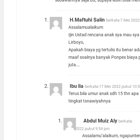
sebawahnya saja Bu, supaya lebih bisa meng
H.Maftuhi Salin
berkata:
7 Mei 2022
Assalamualaikum
Ijin Ustad rencana anak sya mau sy
Lirboyo,
Apakah biaya yg tertulis itu benar 
maaf soalnya banyak Ponpes biaya 
juta….
Ibu lia
berkata:
17 Mei 2022 pukul 10:
Terus bila umur anak sdh 15 thn apa 
tingkat tsnawiyahnya
Abdul Muiz Aly
berkata:
4 Juni 2022 pukul 9:54 pm
Assalamu’alaikum, ngapunte