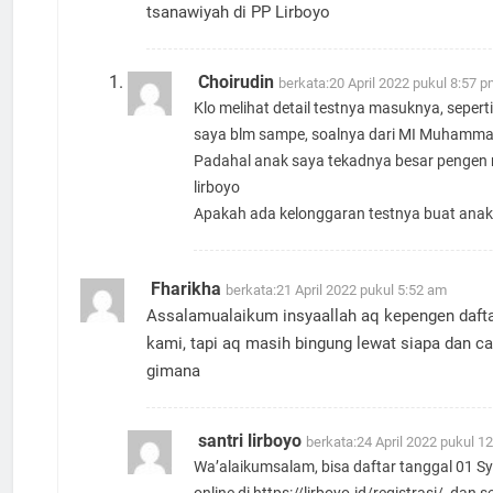
tsanawiyah di PP Lirboyo
Choirudin
berkata:
20 April 2022 pukul 8:57 
Klo melihat detail testnya masuknya, seper
saya blm sampe, soalnya dari MI Muhamm
Padahal anak saya tekadnya besar pengen
lirboyo
Apakah ada kelonggaran testnya buat ana
Fharikha
berkata:
21 April 2022 pukul 5:52 am
Assalamualaikum insyaallah aq kepengen daft
kami, tapi aq masih bingung lewat siapa dan c
gimana
santri lirboyo
berkata:
24 April 2022 pukul 1
Wa’alaikumsalam, bisa daftar tanggal 01 S