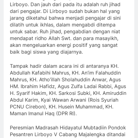
Lirboyo. Dan jauh dari pada itu adalah ruh jihad
dari pengajar. Di Lirboyo sudah bukan hal yang
jarang diketahui bahwa menjadi pengajar di sini
dilatih untuk ikhlas, dalam mengabdi ditempa
untuk sabar. Ruh jihad, pengabdian dengan niat
mendapat ridho Allah Swt. dan para masayikh,
akan mengeluarkan energi positif yang sangat
baik bagi siswa yang diajarnya.
Tampak hadir dalam acara ini di antaranya KH.
Abdullah Kafabihi Mahrus, KH. An’im Falahuddin
Mahrus, KH. Atho’illah Sholahuddin Anwar, Agus
HM. Ibrahim Hafidz, Agus Zulfa Ladai Rabbi, Agus
H. Syarif Hakim, KH. Sarkosi Subki, KH. Amiruddin
Abdul Karim, Kyai Wawan Arwani (Rois Syuriah
PCNU Cirebon), KH. Husein Muhammad, KH.
Maman Imanul Haq (DPR RI).
Peresmian Madrasah Hidayatul Mubtadiin Pondok
Pesantren Lirboyo V Cabang Majalengka ditandai