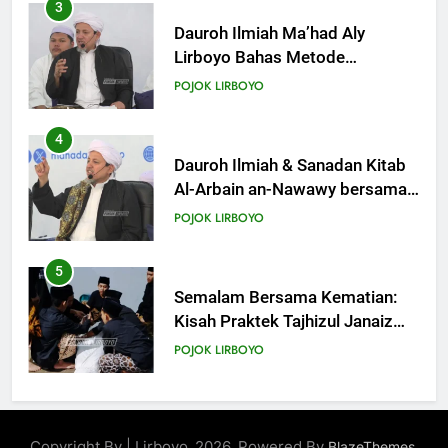
4
Dauroh Ilmiah & Sanadan Kitab
Al-Arbain an-Nawawy bersama
As-Syaikh Dr. Yasir Al-Adny
POJOK LIRBOYO
5
Semalam Bersama Kematian:
Kisah Praktek Tajhizul Janaiz
Siswa III Aliyah
POJOK LIRBOYO
6
Di Balik Dinginnya Malam
Lirboyo, Santri Kelas III Aliyah
Belajar Praktik Tajhizul Janaiz
POJOK LIRBOYO
7
Praktik Tajhizul Jana’iz di
Copyright By | Lirboyo_2026. Powered By
.
BlazeThemes