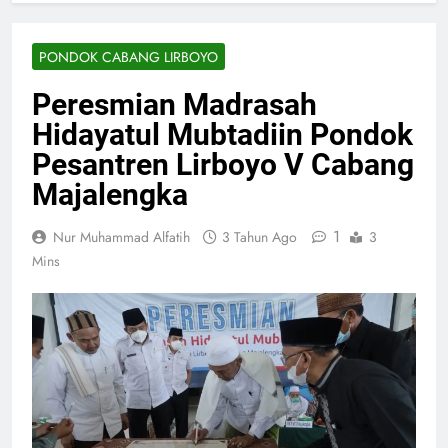
PONDOK CABANG LIRBOYO
Peresmian Madrasah
Hidayatul Mubtadiin Pondok
Pesantren Lirboyo V Cabang
Majalengka
1
Nur Muhammad Alfatih
3 Tahun Ago
3
Mins