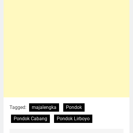
Tagged:
majalengka
Pondok
Pondok Cabang
Pondok Lirboyo