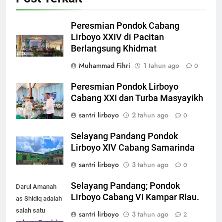
Peresmian Pondok Cabang
Lirboyo XXIV di Pacitan
Berlangsung Khidmat
Muhammad Fihri
1 tahun ago
0
Peresmian Pondok Lirboyo
Cabang XXI dan Turba Masyayikh
santri lirboyo
2 tahun ago
0
Selayang Pandang Pondok
Lirboyo XIV Cabang Samarinda
santri lirboyo
3 tahun ago
0
Selayang Pandang; Pondok
Darul Amanah
Lirboyo Cabang VI Kampar Riau.
as Shidiq adalah
salah satu
santri lirboyo
3 tahun ago
2