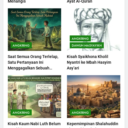
Menangis
Ayat Al-Quran
Limpahan Nikmat Allah
KHUTBAH
3
Khutbah Jumat: Ketaatan,
ANGKRING
Kebaikan dan Pengaruhnya
ANGKRING
DAWUH MASYAYIKH
dalam Jiwa Manusia
KHUTBAH
Saat Semua Orang Terlelap,
Kisah Syaikhona Kholil
Satu Pertanyaan Ini
Nyantri ke Mbah Hasyim
4
Menggagalkan Sebuah
Asy’ari
Khutbah Jumat: Safar Bukan
Maksiat
Bulan Sial
KHUTBAH
5
Khutbah Jumat: Ujian yang
ANGKRING
ANGKRING
Harus Kita Syukuri
Kisah Kaum Nabi Luth Belum
Kepemimpinan Shalahuddin
KHUTBAH