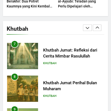
Berakhir: Dua Potret
al-Ayyubi: Teladan yang
Kaumnya yang Kini Kembali
Perlu Dipelajari oleh
Terjadi
6
Pemimpin Zaman Sekarang
(2)
Khutbah Jumat: Amalan dan
Doa Orang Tua agar Anak di
Khutbah
Pondok Pesantren Sukses Dunia
KHUTBAH
Akhirat
7
Khutbah Jumat: Refleksi dari
Cerita Mimbar Rasulullah
KHUTBAH
8
Khutbah Jumat Perihal Bulan
Muharam
KHUTBAH
9