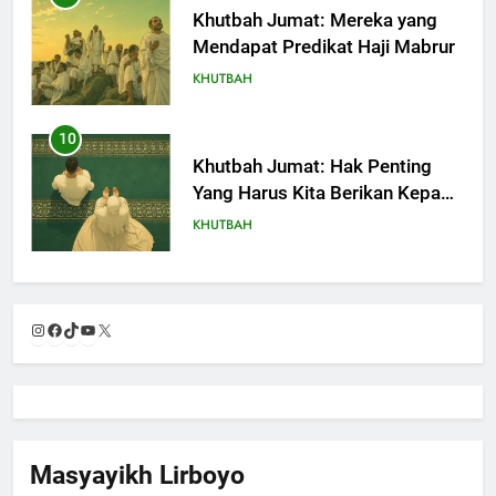
Khutbah Jumat: Mereka yang
Mendapat Predikat Haji Mabrur
KHUTBAH
10
Khutbah Jumat: Hak Penting
Yang Harus Kita Berikan Kepada
Istri
KHUTBAH
11
Khutbah: Keistimewaan Hari
Instagram
Facebook
TikTok
YouTube
X
Jumat
KHUTBAH
12
Khutbah Jumat: Memetik
Masyayikh Lirboyo
Ranumnya Buah Ketakwaan
744