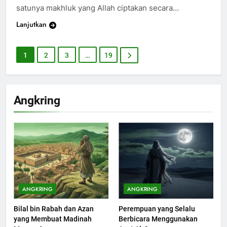
satunya makhluk yang Allah ciptakan secara…
202
Khutbah Jumat : Supaya Amal
Lanjutkan
Bisa Diterima
KHUTBAH
1
2
3
…
19
203
Khutbah Jumat: Bulan
Angkring
Muharram Bulan Bersejarah
KHUTBAH
1
Khutbah Jumat: Mengapa Orang
Dengki Tak Akan Pernah
Berjaya?
KHUTBAH
ANGKRING
ANGKRING
Bilal bin Rabah dan Azan
Perempuan yang Selalu
2
yang Membuat Madinah
Berbicara Menggunakan
Khutbah Jumat: Melihat