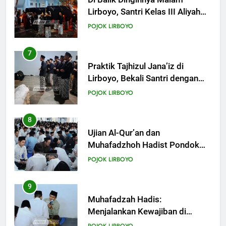
Lirboyo, Bekali Santri dengan
Keterampilan Merawat Jenazah
23
POJOK LIRBOYO
Khutbah Jumat: Menyelami
Makna dan Rahasia Malam
8
Lailatul Qadar
KHUTBAH
Ujian Al-Qur’an dan
Muhafadzhoh Hadist Pondok
Lirboyo
24
POJOK LIRBOYO
Khutbah Jumat: Nuzulul Quran
dan Hikmah Turunnya
9
KHUTBAH
Muhafadzah Hadis:
Menjalankan Kewajiban di
Tengah Padatnya Aktivitas
25
POJOK LIRBOYO
Khutbah: Tiga Tingkatan Puasa,
Sudah di Level Mana Ibadah
10
Kita?
KHUTBAH
Studi Banding PP. Miftahul Ulum
Karangdurin Sampang
26
POJOK LIRBOYO