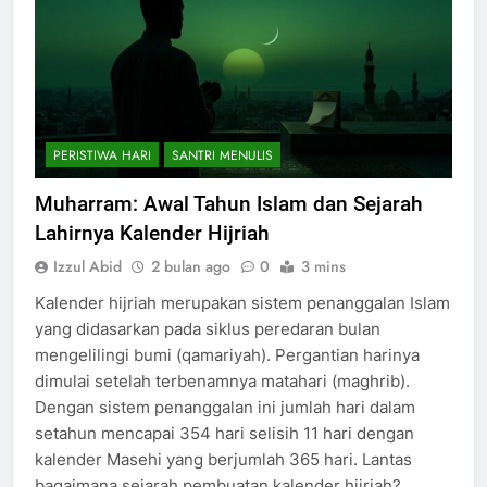
PERISTIWA HARI
SANTRI MENULIS
Muharram: Awal Tahun Islam dan Sejarah
Lahirnya Kalender Hijriah
Izzul Abid
2 bulan ago
0
3 mins
Kalender hijriah merupakan sistem penanggalan Islam
yang didasarkan pada siklus peredaran bulan
mengelilingi bumi (qamariyah). Pergantian harinya
dimulai setelah terbenamnya matahari (maghrib).
Dengan sistem penanggalan ini jumlah hari dalam
setahun mencapai 354 hari selisih 11 hari dengan
kalender Masehi yang berjumlah 365 hari. Lantas
bagaimana sejarah pembuatan kalender hijriah?