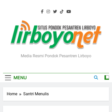
Skip
to
content
Lirboyo.net
Media Resmi Pondok Pesantren Lirboyo
MENU
Home
Santri Menulis