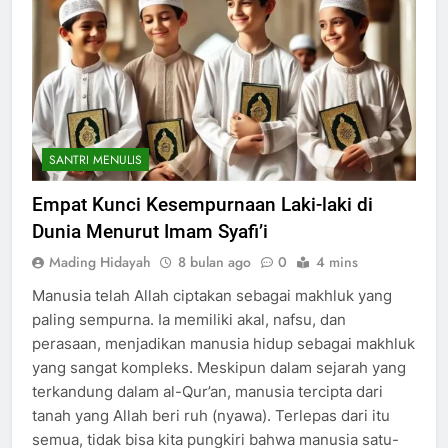
SANTRI MENULIS
200
Empat Kunci Kesempurnaan Laki-laki di
Dunia Menurut Imam Syafi’i
Khutbah Idul Fitri di Rumah
Mading Hidayah
8 bulan ago
0
4 mins
KHUTBAH
Manusia telah Allah ciptakan sebagai makhluk yang
paling sempurna. Ia memiliki akal, nafsu, dan
201
perasaan, menjadikan manusia hidup sebagai makhluk
Khutbah jumat: Sejarah
yang sangat kompleks. Meskipun dalam sejarah yang
Seebagai Pembangkit Jiwa
terkandung dalam al-Qur’an, manusia tercipta dari
KHUTBAH
tanah yang Allah beri ruh (nyawa). Terlepas dari itu
semua, tidak bisa kita pungkiri bahwa manusia satu-