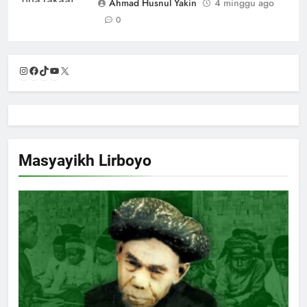
Ahmad Husnul Yakin
4 minggu ago
0
Instagram
Facebook
TikTok
YouTube
X
Masyayikh Lirboyo