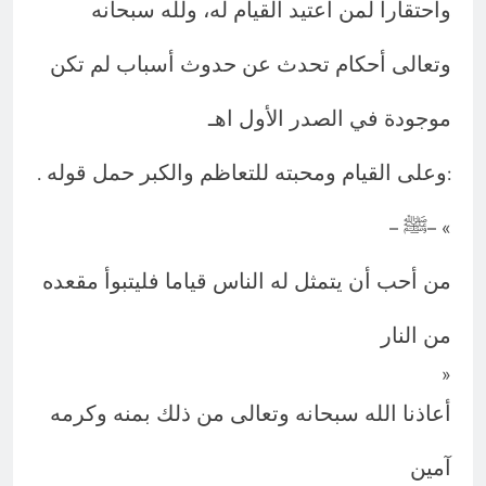
واحتقارا لمن اعتيد القيام له، ولله سبحانه
وتعالى أحكام تحدث عن حدوث أسباب لم تكن
موجودة في الصدر الأول اهـ
وعلى القيام ومحبته للتعاظم والكبر حمل قوله
.
:
ﷺ
–
– «
من أحب أن يتمثل له الناس قياما فليتبوأ مقعده
من النار
»
أعاذنا الله سبحانه وتعالى من ذلك بمنه وكرمه
آمين