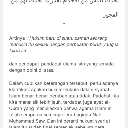
يحدث للناس من الأحكام بقدر ما يحدث لهم من
الفجور
”
Artinya :”
Hukum baru di suatu zaman seorang
manusia itu sesuai dengan perbuatan buruk yang ia
lakukan
“.
dan pendapat-pendapat ulama lain yang senada
dengan opini di atas.
Dalam cuplikan keterangan tersebut, perlu adanya
klarifikasi apakah hukum-hukum dalam syariat
Islam benar-benar berubah atau tidak. Padahal jika
kita menelisik lebih jauh, terdapat juga ayat al-
Quran yang menjelaskan bahwa agama Islam ini
telah sempurna semenjak era baginda Nabi
Muhammad Saw. Dan ini berarti hukum syari’at
Islam itu sudah final semenjak sebelum para