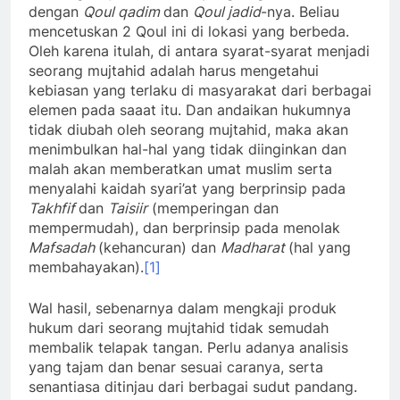
dengan
Qoul qadim
dan
Qoul jadid
-nya. Beliau
mencetuskan 2 Qoul ini di lokasi yang berbeda.
Oleh karena itulah, di antara syarat-syarat menjadi
seorang mujtahid adalah harus mengetahui
kebiasan yang terlaku di masyarakat dari berbagai
elemen pada saaat itu. Dan andaikan hukumnya
tidak diubah oleh seorang mujtahid, maka akan
menimbulkan hal-hal yang tidak diinginkan dan
malah akan memberatkan umat muslim serta
menyalahi kaidah syari’at yang berprinsip pada
Takhfif
dan
Taisiir
(memperingan dan
mempermudah), dan berprinsip pada menolak
Mafsadah
(kehancuran) dan
Madharat
(hal yang
membahayakan).
[1]
Wal hasil, sebenarnya dalam mengkaji produk
hukum dari seorang mujtahid tidak semudah
membalik telapak tangan. Perlu adanya analisis
yang tajam dan benar sesuai caranya, serta
senantiasa ditinjau dari berbagai sudut pandang.