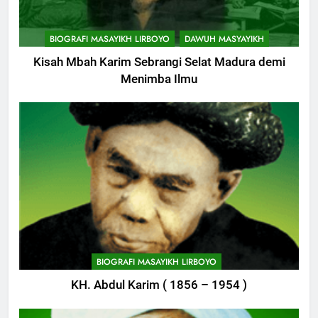
BIOGRAFI MASAYIKH LIRBOYO
DAWUH MASYAYIKH
Kisah Mbah Karim Sebrangi Selat Madura demi
Menimba Ilmu
747
Himasal Semen Sumbang
BIOGRAFI MASAYIKH LIRBOYO
Pembangunan Kantor Himasal
KH. Abdul Karim ( 1856 – 1954 )
POJOK LIRBOYO