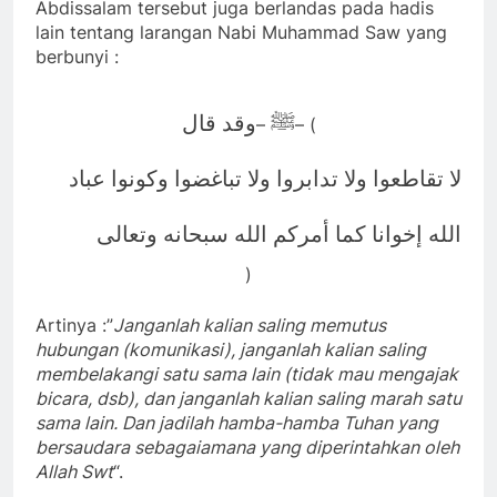
Abdissalam tersebut juga berlandas pada hadis
lain tentang larangan Nabi Muhammad Saw yang
berbunyi :
ﷺ
وقد قال
–
– (
لا تقاطعوا ولا تدابروا ولا تباغضوا وكونوا عباد
الله إخوانا كما أمركم الله سبحانه وتعالى
)
Artinya :”
Janganlah kalian saling memutus
hubungan (komunikasi), janganlah kalian saling
membelakangi satu sama lain (tidak mau mengajak
bicara, dsb), dan janganlah kalian saling marah satu
sama lain. Dan jadilah hamba-hamba Tuhan yang
bersaudara sebagaiamana yang diperintahkan oleh
Allah Swt
“.