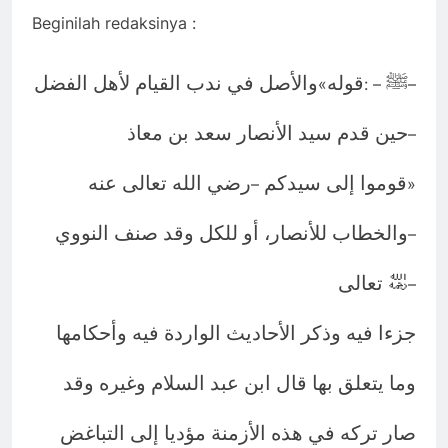
Beginilah redaksinya :
ﷺ
قوله
والأصل في ندب القيام لأهل الفضل
«
: –
–
حين قدم سيد الأنصار سعد بن معاذ
–
قوموا إلى سيدكم
رضي الله تعالى عنه
–
»
والخطاب للأنصار، أو للكل وقد صنف النووي
–
﵀ تعالى
–
جزءا فيه وذكر الأحاديث الواردة فيه وأحكامها
وما يتعلق بها قال ابن عبد السلام وغيره وقد
صار تركه في هذه الأزمنة مؤديا إلى التباغض