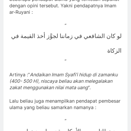
dengan opini tersebut. Yakni pendapatnya Imam
ar-Ruyani :
“
لو كان الشافعي في زماننا لجوَّز أخذ القيمة في
الزكاة
”
Artinya :”
Andaikan Imam Syafi’i hidup di zamanku
(400- 500 H), niscaya beliau akan melegalakan
zakat menggunakan nilai mata uang
“.
Lalu beliau juga menampilkan pendapat pembesar
ulama yang beliau samarkan namanya :
“