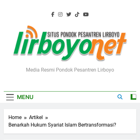
Skip
to
content
Lirboyo.net
Media Resmi Pondok Pesantren Lirboyo
MENU
Home
Artikel
Benarkah Hukum Syariat Islam Bertransformasi?