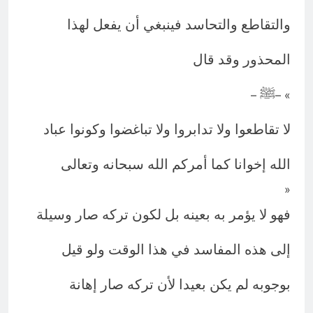
والتقاطع والتحاسد فينبغي أن يفعل لهذا
المحذور وقد قال
ﷺ
–
– «
لا تقاطعوا ولا تدابروا ولا تباغضوا وكونوا عباد
الله إخوانا كما أمركم الله سبحانه وتعالى
»
فهو لا يؤمر به بعينه بل لكون تركه صار وسيلة
إلى هذه المفاسد في هذا الوقت ولو قيل
بوجوبه لم يكن بعيدا لأن تركه صار إهانة