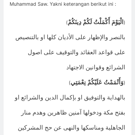
Muhammad Saw. Yakni keterangan berikut ini :
الْيَوْمَ أَكْمَلْتُ لَكُمْ دِينَكُمْ
(
)
بالنصر والإظهار على الأديان كلها او بالتنصيص
على قواعد العقائد والتوقيف على اصول
الشرائع وقوانين الاجتهاد
وَأَتْمَمْتُ عَلَيْكُمْ نِعْمَتِي
(
)
بالهداية والتوفيق او بإكمال الدين والشرائع او
بفتح مكة ودخولها آمنين ظاهرين وهدم منار
الجاهلية ومناسكها والنهى عن حج المشركين