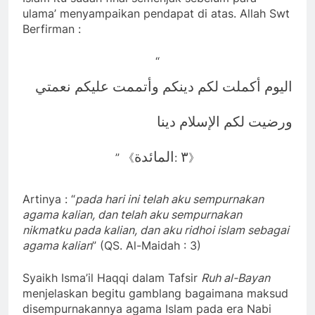
ulama’ menyampaikan pendapat di atas. Allah Swt
Berfirman :
“
اليوم أكملت لكم دينكم وأتممت عليكم نعمتي
ورضيت لكم الإسلام دينا
المائدة
٣
” 《
:
》
Artinya : “
pada hari ini telah aku sempurnakan
agama kalian, dan telah aku sempurnakan
nikmatku pada kalian, dan aku ridhoi islam sebagai
agama kalian
” (QS. Al-Maidah : 3)
Syaikh Isma’il Haqqi dalam Tafsir
Ruh al-Bayan
menjelaskan begitu gamblang bagaimana maksud
disempurnakannya agama Islam pada era Nabi