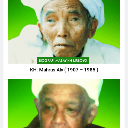
748
Delegasi MQK Kota Kediri
Menuju Probolinggo
POJOK LIRBOYO
749
Haflah Akhirussanah, Lirboyo
Gelar Pameran
BIOGRAFI MASAYIKH LIRBOYO
POJOK LIRBOYO
KH. Mahrus Aly ( 1907 – 1985 )
750
Silaturahi dan Istighosah
Bersama Kapolda Jawa Timur
POJOK LIRBOYO
1
Haul ke-15 KH. Imam Yahya