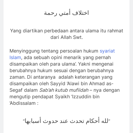
اختلاف أمتي رحمة
Yang diartikan perbedaan antara ulama itu rahmat
dari Allah Swt.
Menyinggung tentang persoalan hukum
syariat
Islam
, ada sebuah opini menarik yang pernah
disampaikan oleh para ulama’. Yakni mengenai
berubahnya hukum sesuai dengan berubahnya
zaman. Di antaranya adalah keterangan yang
disampaikan oleh Sayyid ‘Alawi bin Ahmad as-
Segaf dalam
Sab’ah kutub mufiidah
– nya dengan
mengutip pendapat Syaikh ‘Izzuddin bin
‘Abdissalam :
لله أحكام تحدث عند حدوث أسبابها
“
”