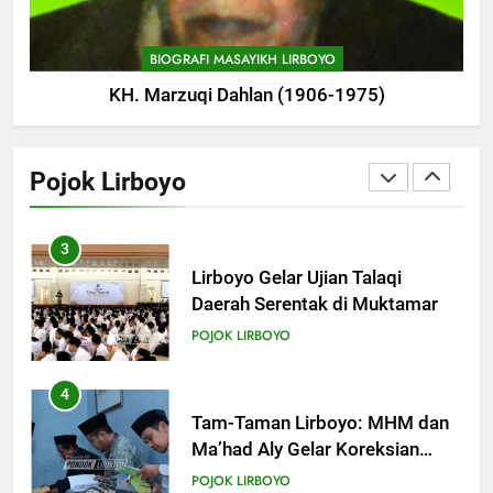
Mahrus Digelar di PP Al
Mahrusiyah III Kediri
POJOK LIRBOYO
BIOGRAFI MASAYIKH LIRBOYO
KH. Marzuqi Dahlan (1906-1975)
2
Ikonik: Menilik Wajah Baru
Langgar Angkring, Cikal Bakal
Pojok Lirboyo
Ponpes Lirboyo yang Selesai
POJOK LIRBOYO
Direvitalisasi
3
Lirboyo Gelar Ujian Talaqi
Daerah Serentak di Muktamar
POJOK LIRBOYO
4
Tam-Taman Lirboyo: MHM dan
Ma’had Aly Gelar Koreksian
Kitab Semester Ganjil
POJOK LIRBOYO