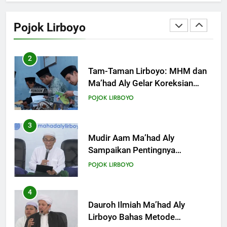
Lirboyo Gelar Ujian Talaqi
Daerah Serentak di Muktamar
Pojok Lirboyo
POJOK LIRBOYO
2
Tam-Taman Lirboyo: MHM dan
Ma’had Aly Gelar Koreksian
Kitab Semester Ganjil
POJOK LIRBOYO
3
Mudir Aam Ma’had Aly
Sampaikan Pentingnya
Mempelajari Ilmu Hadis Dalam
POJOK LIRBOYO
Acara Dauroh Ilmiah
4
Dauroh Ilmiah Ma’had Aly
Lirboyo Bahas Metode