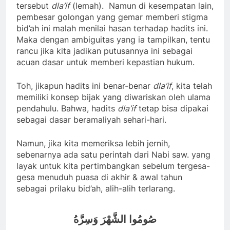
tersebut
dla’if
(lemah). Namun di kesempatan lain,
pembesar golongan yang gemar memberi stigma
bid’ah ini malah menilai hasan terhadap hadits ini.
Maka dengan ambiguitas yang ia tampilkan, tentu
rancu jika kita jadikan putusannya ini sebagai
acuan dasar untuk memberi kepastian hukum.
Toh, jikapun hadits ini benar-benar
dla’if
, kita telah
memiliki konsep bijak yang diwariskan oleh ulama
pendahulu. Bahwa, hadits
dla’if
tetap bisa dipakai
sebagai dasar beramaliyah sehari-hari.
Namun, jika kita memeriksa lebih jernih,
sebenarnya ada satu perintah dari Nabi saw. yang
layak untuk kita pertimbangkan sebelum tergesa-
gesa menuduh puasa di akhir & awal tahun
sebagai prilaku bid’ah, alih-alih terlarang.
صُومُوا الشَّهْرَ وَسِرَّهُ