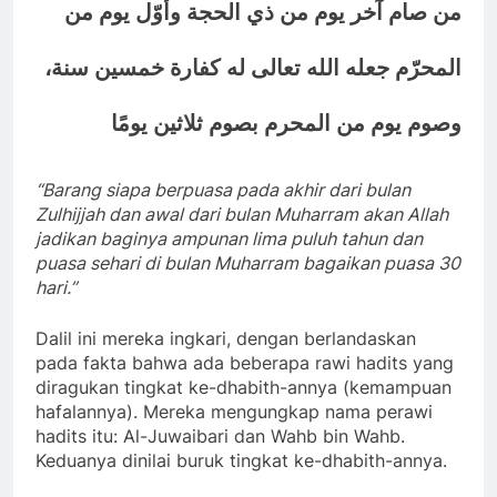
من صام آخر يوم من ذي الحجة وأوّل يوم من
المحرّم جعله الله تعالى له كفارة خمسين سنة،
وصوم يوم من المحرم بصوم ثلاثين يومًا
“Barang siapa berpuasa pada akhir dari bulan
Zulhijjah dan awal dari bulan Muharram akan Allah
jadikan baginya ampunan lima puluh tahun dan
puasa sehari di bulan Muharram bagaikan puasa 30
hari.”
Dalil ini mereka ingkari, dengan berlandaskan
pada fakta bahwa ada beberapa rawi hadits yang
diragukan tingkat ke-dhabith-annya (kemampuan
hafalannya). Mereka mengungkap nama perawi
hadits itu: Al-Juwaibari dan Wahb bin Wahb.
Keduanya dinilai buruk tingkat ke-dhabith-annya.