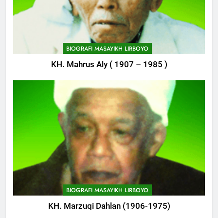
746
Delegasi MQK Kota Kediri
Menuju Probolinggo
BIOGRAFI MASAYIKH LIRBOYO
POJOK LIRBOYO
KH. Mahrus Aly ( 1907 – 1985 )
747
Haflah Akhirussanah, Lirboyo
Gelar Pameran
POJOK LIRBOYO
748
Silaturahi dan Istighosah
Bersama Kapolda Jawa Timur
POJOK LIRBOYO
BIOGRAFI MASAYIKH LIRBOYO
KH. Marzuqi Dahlan (1906-1975)
1