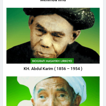
BIOGRAFI MASAYIKH LIRBOYO
KH. Abdul Karim ( 1856 – 1954 )
745
Himasal Semen Sumbang
Pembangunan Kantor Himasal
POJOK LIRBOYO