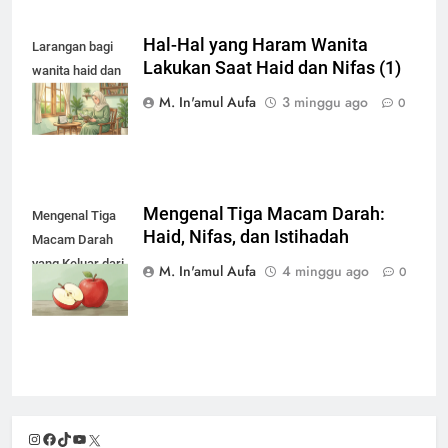
Hal-Hal yang Haram Wanita
Larangan bagi
Lakukan Saat Haid dan Nifas (1)
wanita haid dan
nifas
M. In'amul Aufa
3 minggu ago
0
Mengenal Tiga Macam Darah:
Mengenal Tiga
Haid, Nifas, dan Istihadah
Macam Darah
yang Keluar dari
M. In'amul Aufa
4 minggu ago
0
Wanita
Instagram
Facebook
TikTok
YouTube
X