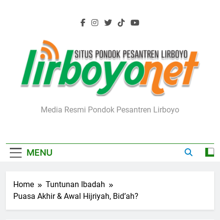
Skip
to
content
Lirboyo.net
Media Resmi Pondok Pesantren Lirboyo
MENU
Home
Tuntunan Ibadah
Puasa Akhir & Awal Hijriyah, Bid’ah?