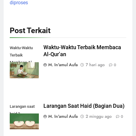
diproses
Post Terkait
Waktu-Waktu Terbaik Membaca
Waktu-Waktu
Al-Qur’an
Terbaik
Membaca Al-
M. In'amul Aufa
7 hari ago
0
Qur’an
Larangan Saat Haid (Bagian Dua)
Larangan saat
haid 2
M. In'amul Aufa
2 minggu ago
0