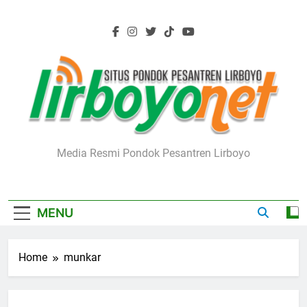
Skip
to
content
Lirboyo.net
Media Resmi Pondok Pesantren Lirboyo
MENU
Home
munkar