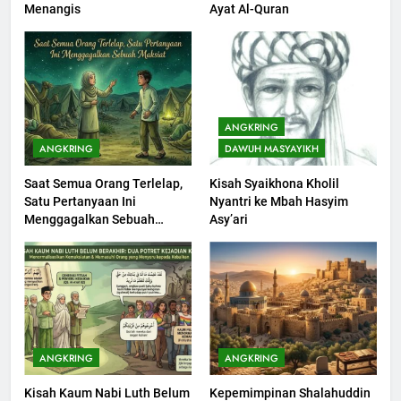
Menangis
Ayat Al-Quran
Bisa Diterima
KHUTBAH
203
Khutbah Jumat: Bulan
ANGKRING
Muharram Bulan Bersejarah
ANGKRING
DAWUH MASYAYIKH
KHUTBAH
Saat Semua Orang Terlelap,
Kisah Syaikhona Kholil
Satu Pertanyaan Ini
Nyantri ke Mbah Hasyim
1
Menggagalkan Sebuah
Asy’ari
Khutbah Jumat: Mengapa Orang
Maksiat
Dengki Tak Akan Pernah
Berjaya?
KHUTBAH
2
Khutbah Jumat: Melihat
ANGKRING
ANGKRING
Limpahan Nikmat Allah
Kisah Kaum Nabi Luth Belum
Kepemimpinan Shalahuddin
KHUTBAH