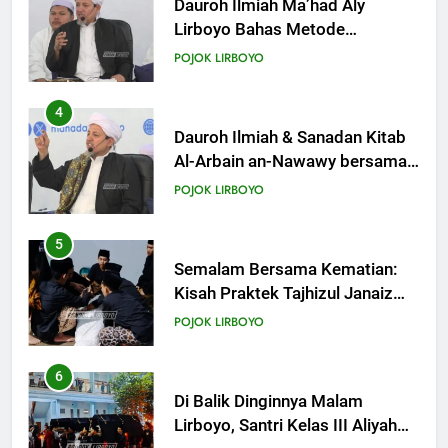
KHUTBAH
Dauroh Ilmiah Ma’had Aly
Lirboyo Bahas Metode
Ahlusunnah dalam
20
POJOK LIRBOYO
Mengaplikasikan Hadis Dhaif.
Khutbah Jumat: Pernikahan di
Bulan Syawal
4
KHUTBAH
Dauroh Ilmiah & Sanadan Kitab
Al-Arbain an-Nawawy bersama
As-Syaikh Dr. Yasir Al-Adny
21
POJOK LIRBOYO
Khutbah Jumat: Apa yang Harus
Terjadi Setelah Ramadhan?
5
KHUTBAH
Semalam Bersama Kematian:
Kisah Praktek Tajhizul Janaiz
Siswa III Aliyah
22
POJOK LIRBOYO
Khutbah Idul Fitri: Momentum
Sucikan Hati, Perkuat
6
Silaturahmi
KHUTBAH
Di Balik Dinginnya Malam
Lirboyo, Santri Kelas III Aliyah