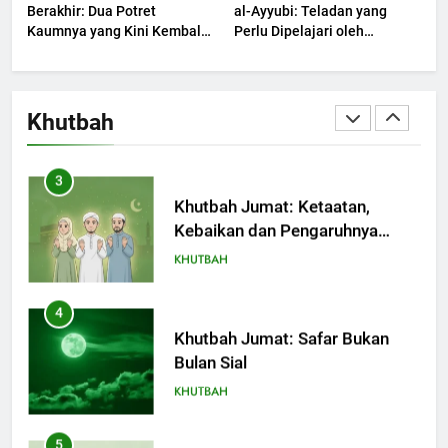
Berakhir: Dua Potret
al-Ayyubi: Teladan yang
Kaumnya yang Kini Kembali
Perlu Dipelajari oleh
Terjadi
3
Pemimpin Zaman Sekarang
(2)
Khutbah Jumat: Ketaatan,
Kebaikan dan Pengaruhnya
Khutbah
dalam Jiwa Manusia
KHUTBAH
4
Khutbah Jumat: Safar Bukan
Bulan Sial
KHUTBAH
5
Khutbah Jumat: Ujian yang
Harus Kita Syukuri
KHUTBAH
6