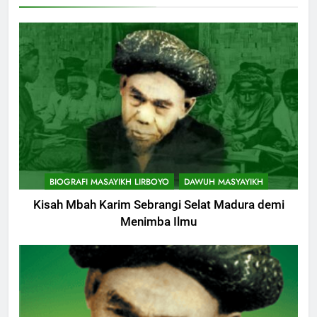
KHUTBAH
10
Khutbah Jumat: Hak Penting
Yang Harus Kita Berikan Kepada
Istri
KHUTBAH
11
Khutbah: Keistimewaan Hari
BIOGRAFI MASAYIKH LIRBOYO
DAWUH MASYAYIKH
Jumat
Kisah Mbah Karim Sebrangi Selat Madura demi
KHUTBAH
Menimba Ilmu
12
Khutbah Jumat: Memetik
Ranumnya Buah Ketakwaan
KHUTBAH