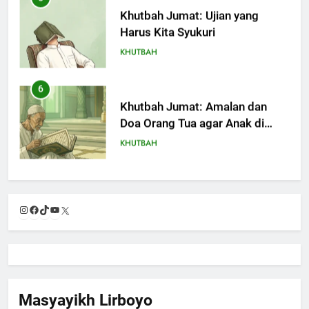
Khutbah Jumat: Amalan dan
Doa Orang Tua agar Anak di
Pondok Pesantren Sukses Dunia
KHUTBAH
Akhirat
7
Khutbah Jumat: Refleksi dari
Cerita Mimbar Rasulullah
KHUTBAH
8
Khutbah Jumat Perihal Bulan
Instagram
Facebook
TikTok
YouTube
X
Muharam
KHUTBAH
9
Khutbah Jumat: Mereka yang
Masyayikh Lirboyo
Mendapat Predikat Haji Mabrur