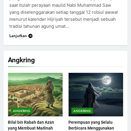
saat itulah perayaan maulid Nabi Muhammad Saw
yang diselenggarakan setiap tanggal 12 robiul awwal
menurut kalender Hijriyah tersebut menjadi sebuah
tradisi tahunan agung umat…
Lanjutkan
200
Khutbah Idul Fitri di Rumah
Angkring
KHUTBAH
201
Khutbah jumat: Sejarah
Seebagai Pembangkit Jiwa
KHUTBAH
ANGKRING
ANGKRING
Bilal bin Rabah dan Azan
Perempuan yang Selalu
202
yang Membuat Madinah
Berbicara Menggunakan
Khutbah Jumat : Supaya Amal