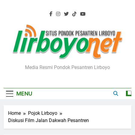
Skip
to
content
Lirboyo.net
Media Resmi Pondok Pesantren Lirboyo
MENU
Home
Pojok Lirboyo
Diskusi Film Jalan Dakwah Pesantren