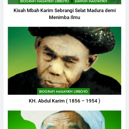
BIOGRAFI MASAYIKH LIRBOYO
DAWUH MASYAYIKH
Kisah Mbah Karim Sebrangi Selat Madura demi
Menimba Ilmu
744
Himasal Semen Sumbang
BIOGRAFI MASAYIKH LIRBOYO
Pembangunan Kantor Himasal
KH. Abdul Karim ( 1856 – 1954 )
POJOK LIRBOYO
745
Delegasi MQK Kota Kediri