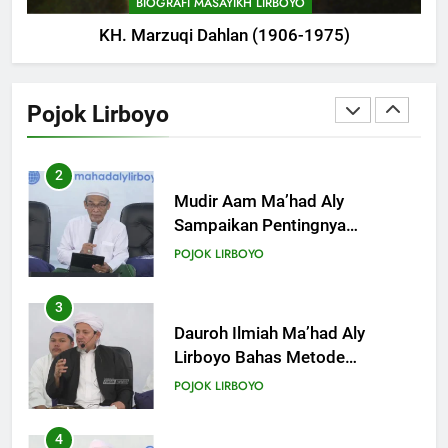
BIOGRAFI MASAYIKH LIRBOYO
KH. Marzuqi Dahlan (1906-1975)
2
Mudir Aam Ma’had Aly
Sampaikan Pentingnya
Pojok Lirboyo
Mempelajari Ilmu Hadis Dalam
POJOK LIRBOYO
Acara Dauroh Ilmiah
3
Dauroh Ilmiah Ma’had Aly
Lirboyo Bahas Metode
Ahlusunnah dalam
POJOK LIRBOYO
Mengaplikasikan Hadis Dhaif.
4
Dauroh Ilmiah & Sanadan Kitab
Al-Arbain an-Nawawy bersama
As-Syaikh Dr. Yasir Al-Adny
POJOK LIRBOYO
5