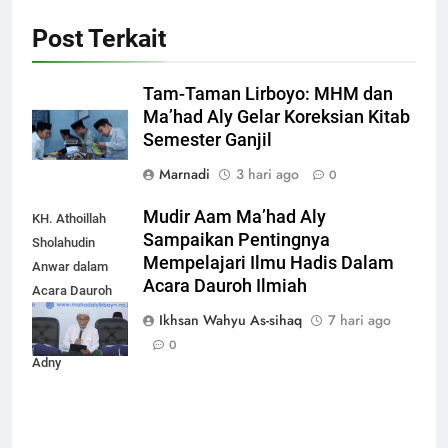
Post Terkait
Tam-Taman Lirboyo: MHM dan
Ma’had Aly Gelar Koreksian Kitab
Semester Ganjil
Marnadi
3 hari ago
0
Mudir Aam Ma’had Aly
KH. Athoillah
Sampaikan Pentingnya
Sholahudin
Mempelajari Ilmu Hadis Dalam
Anwar dalam
Acara Dauroh Ilmiah
Acara Dauroh
Ilmiah bersama
Ikhsan Wahyu As-sihaq
7 hari ago
Syekh Yasir Al-
0
Adny