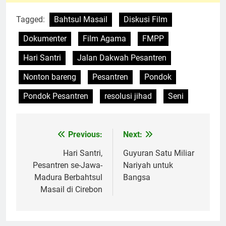
Tagged:
Bahtsul Masail
Diskusi Film
Dokumenter
Film Agama
FMPP
Hari Santri
Jalan Dakwah Pesantren
Nonton bareng
Pesantren
Pondok
Pondok Pesantren
resolusi jihad
Seni
Previous:
Next:
Navigasi
pos
Hari Santri,
Guyuran Satu Miliar
Pesantren se-Jawa-
Nariyah untuk
Madura Berbahtsul
Bangsa
Masail di Cirebon