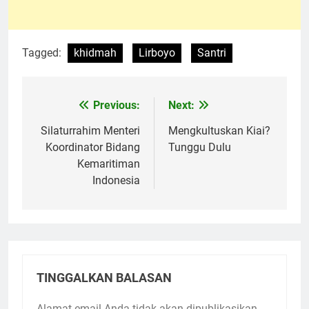
Tagged:
khidmah
Lirboyo
Santri
Previous:
Next:
Navigasi
pos
Silaturrahim Menteri
Mengkultuskan Kiai?
Koordinator Bidang
Tunggu Dulu
Kemaritiman
Indonesia
TINGGALKAN BALASAN
Alamat email Anda tidak akan dipublikasikan.