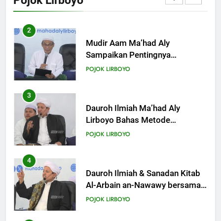
Pojok Lirboyo
Mempelajari Ilmu Hadis Dalam
POJOK LIRBOYO
Acara Dauroh Ilmiah
3
Dauroh Ilmiah Ma’had Aly
Lirboyo Bahas Metode
Ahlusunnah dalam
POJOK LIRBOYO
Mengaplikasikan Hadis Dhaif.
4
Dauroh Ilmiah & Sanadan Kitab
Al-Arbain an-Nawawy bersama
As-Syaikh Dr. Yasir Al-Adny
POJOK LIRBOYO
5
Semalam Bersama Kematian:
Kisah Praktek Tajhizul Janaiz
Siswa III Aliyah
POJOK LIRBOYO