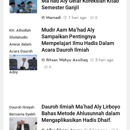
Ma’had Aly Gelar Koreksian Kitab
Semester Ganjil
Marnadi
1 hari ago
0
Mudir Aam Ma’had Aly
KH. Athoillah
Sampaikan Pentingnya
Sholahudin
Mempelajari Ilmu Hadis Dalam
Anwar dalam
Acara Dauroh Ilmiah
Acara Dauroh
Ilmiah bersama
Ikhsan Wahyu As-sihaq
5 hari ago
Syekh Yasir Al-
0
Adny
Dauroh Ilmiah Ma’had Aly Lirboyo
Dauroh Ilmiyah
Bahas Metode Ahlusunnah dalam
Bersama Syekh
Mengaplikasikan Hadis Dhaif.
Yasir Al-Adny
Alfan Fikrian Anwar
5 hari ago