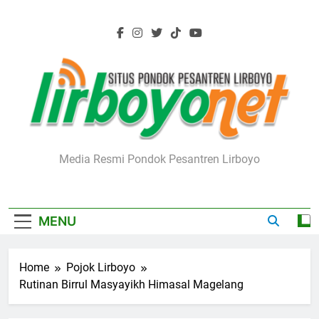
Skip
to
content
Lirboyo.net
Media Resmi Pondok Pesantren Lirboyo
MENU
Home
Pojok Lirboyo
Rutinan Birrul Masyayikh Himasal Magelang