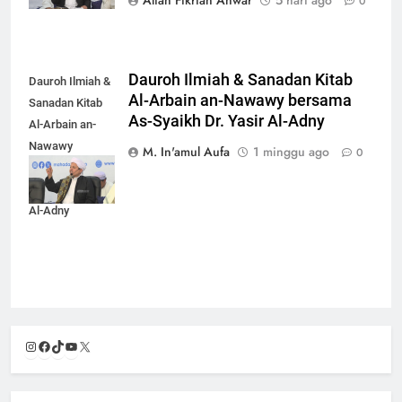
0
Dauroh Ilmiah & Sanadan Kitab
Dauroh Ilmiah &
Al-Arbain an-Nawawy bersama
Sanadan Kitab
As-Syaikh Dr. Yasir Al-Adny
Al-Arbain an-
Nawawy
M. In'amul Aufa
1 minggu ago
0
bersama As-
Syaikh Dr. Yasir
Al-Adny
Instagram
Facebook
TikTok
YouTube
X