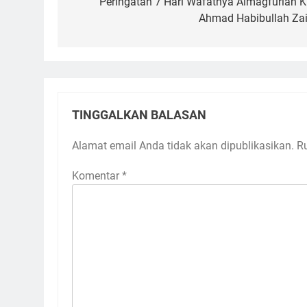
pos
Peringatan 7 Hari Wafatnya Almagfurlah K
Ahmad Habibullah Zai
TINGGALKAN BALASAN
Alamat email Anda tidak akan dipublikasikan.
R
Komentar
*