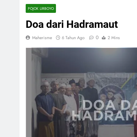
POJOK LIRBOYO
Doa dari Hadramaut
0
Maherisme
6 Tahun Ago
2 Mins