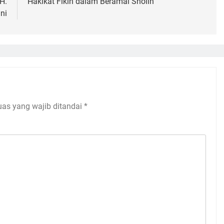
H.
Hakikat Fikih dalam Beramal Sholih
ni
uas yang wajib ditandai
*