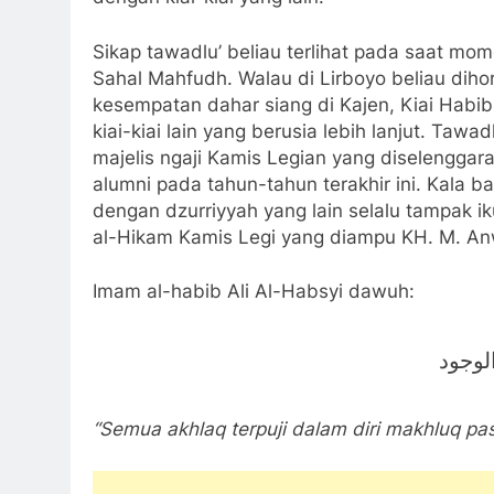
Sikap tawadlu’ beliau terlihat pada saat mom
Sahal Mahfudh. Walau di Lirboyo beliau dihor
kesempatan dahar siang di Kajen, Kiai Habibu
kiai-kiai lain yang berusia lebih lanjut. Tawa
majelis ngaji Kamis Legian yang diselenggar
alumni pada tahun-tahun terakhir ini. Kala b
dengan dzurriyyah yang lain selalu tampak i
al-Hikam Kamis Legi yang diampu KH. M. An
Imam al-habib Ali Al-Habsyi dawuh:
لوجود
“Semua akhlaq terpuji dalam diri makhluq pa