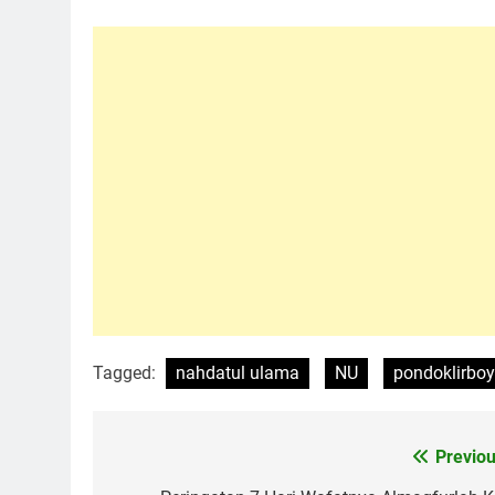
Tagged:
nahdatul ulama
NU
pondoklirbo
Previou
Navigasi