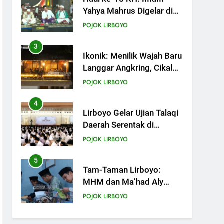
Ikonik: Menilik Wajah Baru
Langgar Angkring, Cikal
Bakal Ponpes Lirboyo
POJOK LIRBOYO
yang Selesai Direvitalisasi
4
Lirboyo Gelar Ujian Talaqi
Daerah Serentak di
Muktamar
POJOK LIRBOYO
5
Tam-Taman Lirboyo:
MHM dan Ma’had Aly
Gelar Koreksian Kitab
POJOK LIRBOYO
Semester Ganjil
6
Mudir Aam Ma’had Aly
Sampaikan Pentingnya
Mempelajari Ilmu Hadis
POJOK LIRBOYO
Dalam Acara Dauroh
Ilmiah
7