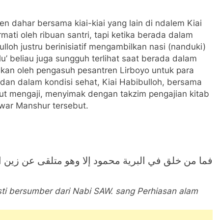
en dahar bersama kiai-kiai yang lain di ndalem Kiai
mati oleh ribuan santri, tapi ketika berada dalam
lloh justru berinisiatif mengambilkan nasi (nanduki)
dlu’ beliau juga sungguh terlihat saat berada dalam
akan oleh pengasuh pesantren Lirboyo untuk para
adan dalam kondisi sehat, Kiai Habibulloh, bersama
kut mengaji, menyimak dengan takzim pengajian kitab
war Manshur tersebut.
فما من خلق في البرية محمود إلا وهو متلقى عن زين ا
sti bersumber dari Nabi SAW. sang Perhiasan alam