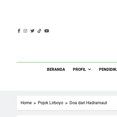
Skip
to
content
Lir
BERANDA
PROFIL
PENDIDI
Home
Pojok Lirboyo
Doa dari Hadramaut