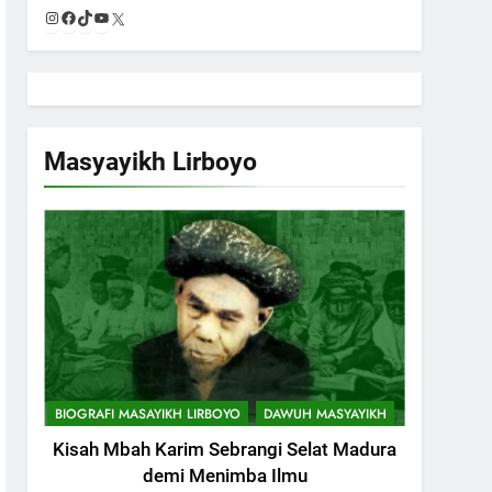
Instagram
Facebook
TikTok
YouTube
X
Masyayikh Lirboyo
BIOGRAFI MASAYIKH LIRBOYO
DAWUH MASYAYIKH
Kisah Mbah Karim Sebrangi Selat Madura
demi Menimba Ilmu