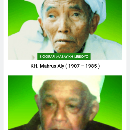
Delegasi MQK Kota Kediri
Menuju Probolinggo
POJOK LIRBOYO
746
Haflah Akhirussanah, Lirboyo
Gelar Pameran
BIOGRAFI MASAYIKH LIRBOYO
POJOK LIRBOYO
KH. Mahrus Aly ( 1907 – 1985 )
747
Silaturahi dan Istighosah
Bersama Kapolda Jawa Timur
POJOK LIRBOYO
1
Tam-Taman Lirboyo: MHM dan
Ma’had Aly Gelar Koreksian