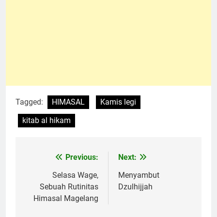
Tagged:
HIMASAL
Kamis legi
kitab al hikam
Previous:
Next:
Navigasi
pos
Selasa Wage,
Menyambut
Sebuah Rutinitas
Dzulhijjah
Himasal Magelang