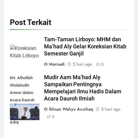
Post Terkait
Tam-Taman Lirboyo: MHM dan
Ma’had Aly Gelar Koreksian Kitab
Semester Ganjil
Marnadi
2 hari ago
0
Mudir Aam Ma’had Aly
KH. Athoillah
Sampaikan Pentingnya
Sholahudin
Mempelajari Ilmu Hadis Dalam
Anwar dalam
Acara Dauroh Ilmiah
Acara Dauroh
Ilmiah bersama
Ikhsan Wahyu As-sihaq
5 hari ago
Syekh Yasir Al-
0
Adny