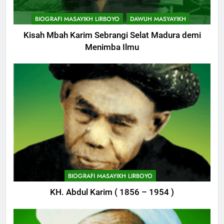
BIOGRAFI MASAYIKH LIRBOYO
DAWUH MASYAYIKH
Kisah Mbah Karim Sebrangi Selat Madura demi
Menimba Ilmu
744
Himasal Semen Sumbang
BIOGRAFI MASAYIKH LIRBOYO
Pembangunan Kantor Himasal
KH. Abdul Karim ( 1856 – 1954 )
POJOK LIRBOYO
745