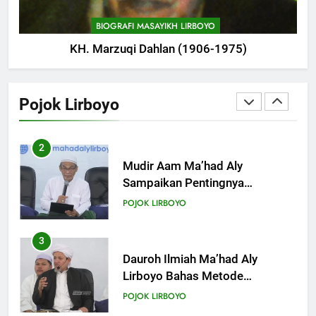
Kitab Semester Ganjil
POJOK LIRBOYO
BIOGRAFI MASAYIKH LIRBOYO
KH. Marzuqi Dahlan (1906-1975)
2
Mudir Aam Ma’had Aly
Sampaikan Pentingnya
Pojok Lirboyo
Mempelajari Ilmu Hadis Dalam
POJOK LIRBOYO
Acara Dauroh Ilmiah
3
Dauroh Ilmiah Ma’had Aly
Lirboyo Bahas Metode
Ahlusunnah dalam
POJOK LIRBOYO
Mengaplikasikan Hadis Dhaif.
4
Dauroh Ilmiah & Sanadan Kitab
Al-Arbain an-Nawawy bersama
As-Syaikh Dr. Yasir Al-Adny
POJOK LIRBOYO