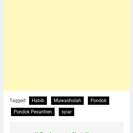
Tagged:
Habib
Muwasholah
Pondok
Pondok Pesantren
syiar