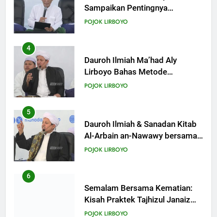
Sampaikan Pentingnya
Mempelajari Ilmu Hadis Dalam
POJOK LIRBOYO
Acara Dauroh Ilmiah
4
Dauroh Ilmiah Ma’had Aly
Lirboyo Bahas Metode
Ahlusunnah dalam
POJOK LIRBOYO
Mengaplikasikan Hadis Dhaif.
5
Dauroh Ilmiah & Sanadan Kitab
Al-Arbain an-Nawawy bersama
As-Syaikh Dr. Yasir Al-Adny
POJOK LIRBOYO
6
Semalam Bersama Kematian:
Kisah Praktek Tajhizul Janaiz
Siswa III Aliyah
POJOK LIRBOYO