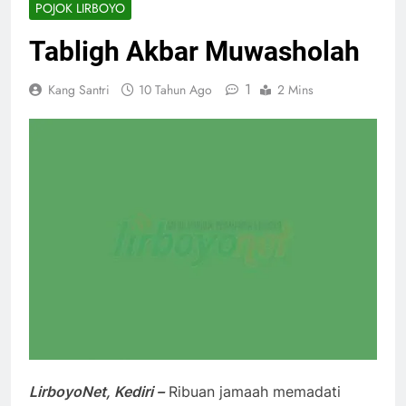
POJOK LIRBOYO
Tabligh Akbar Muwasholah
1
Kang Santri
10 Tahun Ago
2 Mins
LirboyoNet, Kediri –
Ribuan jamaah memadati