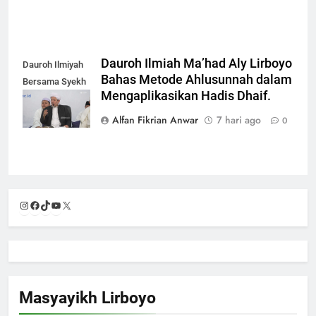
Dauroh Ilmiah Ma’had Aly Lirboyo
Dauroh Ilmiyah
Bahas Metode Ahlusunnah dalam
Bersama Syekh
Mengaplikasikan Hadis Dhaif.
Yasir Al-Adny
Alfan Fikrian Anwar
7 hari ago
0
Instagram
Facebook
TikTok
YouTube
X
Masyayikh Lirboyo