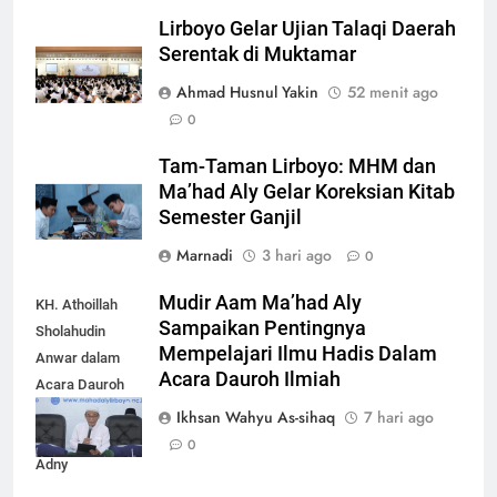
Lirboyo Gelar Ujian Talaqi Daerah
Serentak di Muktamar
Ahmad Husnul Yakin
52 menit ago
0
Tam-Taman Lirboyo: MHM dan
Ma’had Aly Gelar Koreksian Kitab
Semester Ganjil
Marnadi
3 hari ago
0
Mudir Aam Ma’had Aly
KH. Athoillah
Sampaikan Pentingnya
Sholahudin
Mempelajari Ilmu Hadis Dalam
Anwar dalam
Acara Dauroh Ilmiah
Acara Dauroh
Ilmiah bersama
Ikhsan Wahyu As-sihaq
7 hari ago
Syekh Yasir Al-
0
Adny