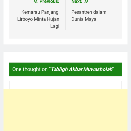
Previous:
Next:
Navigasi
pos
Kemarau Panjang,
Pesantren dalam
Lirboyo Minta Hujan
Dunia Maya
Lagi
One thought on “
Tabligh Akbar Muwasholah
”