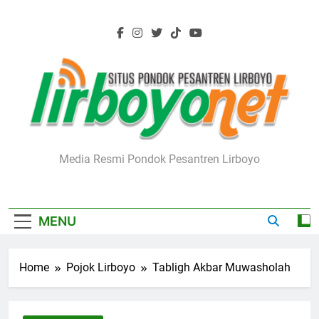
Skip
to
content
Lirboyo.net
Media Resmi Pondok Pesantren Lirboyo
MENU
Home
Pojok Lirboyo
Tabligh Akbar Muwasholah