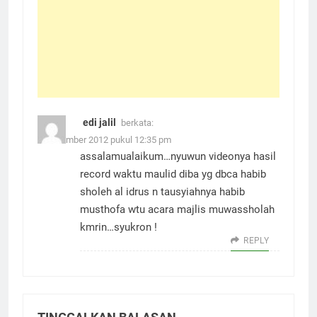
edi jalil
berkata:
3 Desember 2012 pukul 12:35 pm
assalamualaikum…nyuwun videonya hasil
record waktu maulid diba yg dbca habib
sholeh al idrus n tausyiahnya habib
musthofa wtu acara majlis muwassholah
kmrin…syukron !
REPLY