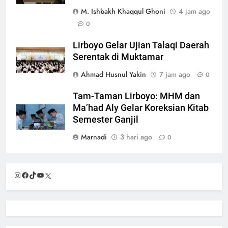
M. Ishbakh Khaqqul Ghoni
4 jam ago
0
Lirboyo Gelar Ujian Talaqi Daerah
Serentak di Muktamar
Ahmad Husnul Yakin
7 jam ago
0
Tam-Taman Lirboyo: MHM dan
Ma’had Aly Gelar Koreksian Kitab
Semester Ganjil
Marnadi
3 hari ago
0
Instagram
Facebook
TikTok
YouTube
X