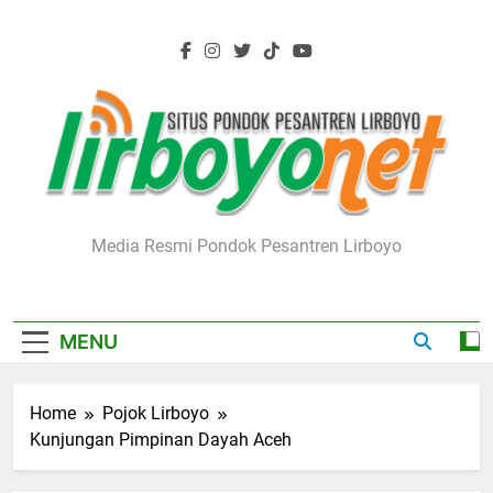
Skip
to
content
Lirboyo.net
Media Resmi Pondok Pesantren Lirboyo
MENU
Home
Pojok Lirboyo
Kunjungan Pimpinan Dayah Aceh