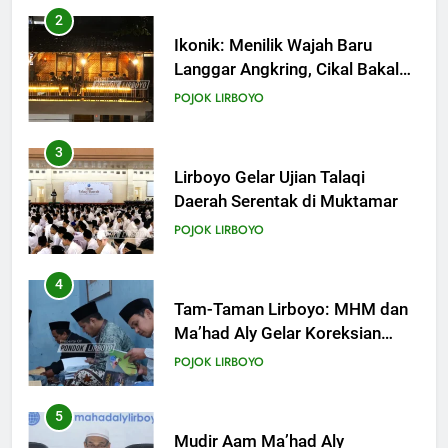
2
Ikonik: Menilik Wajah Baru
Langgar Angkring, Cikal Bakal
Ponpes Lirboyo yang Selesai
POJOK LIRBOYO
Direvitalisasi
3
Lirboyo Gelar Ujian Talaqi
Daerah Serentak di Muktamar
POJOK LIRBOYO
4
Tam-Taman Lirboyo: MHM dan
Ma’had Aly Gelar Koreksian
Kitab Semester Ganjil
POJOK LIRBOYO
5
Mudir Aam Ma’had Aly