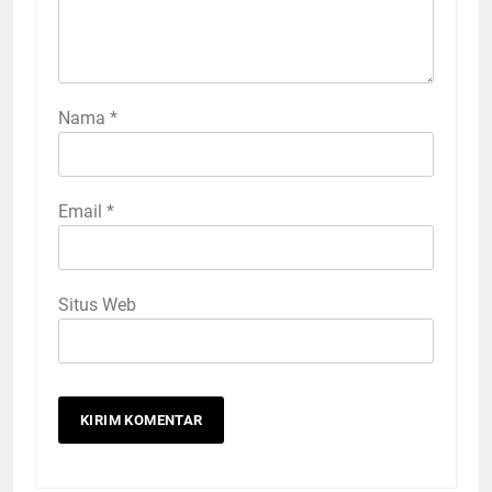
Nama
*
Email
*
Situs Web