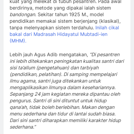
kuat yang melekat di tubuh pesantren. Pada awal
berdirinya, metode yang dipakai ialah sistem
bandongan
. Sekitar tahun 1925 M., model
pendidikan memakai sistem berjenjang (klasikal),
tanpa melenyapkan sistem terdahulu.
Inilah cikal
bakal dari Madrasah Hidayatul Mubtadi-ien
(MHM).
Lebih jauh Agus Adib mengatakan,
“Di pesantren
ini lebih ditekankan peningkatan kualitas santri dari
sisi ta’allum (pengetahuan) dan tarbiyah
(pendidikan, pelatihan). Di samping mempelajari
ilmu agama, santri juga ditekankan untuk
mengaplikasikan ilmunya dalam kesehariannya.
Sepanjang 24 jam kegiatan mereka dipantau oleh
pengurus. Santri di sini dituntut untuk hidup
qana’ah, tidak boleh berlebihan. Makan dengan
menu sederhana dan tidur di lantai sudah biasa.
Dari sini santri diharapkan memiliki karakter hidup
sederhana.”