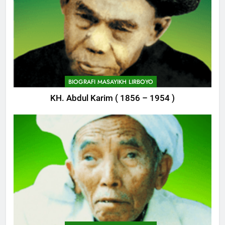
BIOGRAFI MASAYIKH LIRBOYO
KH. Abdul Karim ( 1856 – 1954 )
747
Himasal Semen Sumbang
Pembangunan Kantor Himasal
POJOK LIRBOYO
748
Delegasi MQK Kota Kediri
Menuju Probolinggo