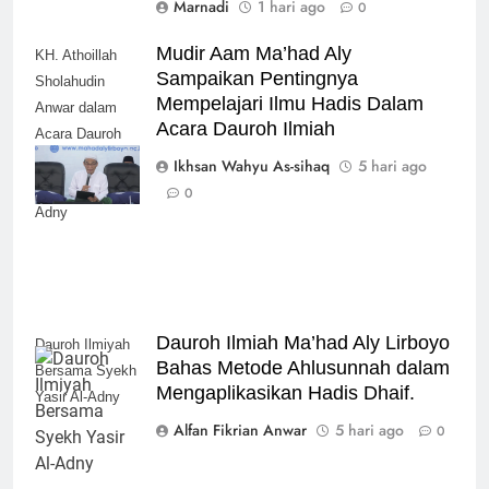
Marnadi
1 hari ago
0
Mudir Aam Ma’had Aly
KH. Athoillah
Sampaikan Pentingnya
Sholahudin
Mempelajari Ilmu Hadis Dalam
Anwar dalam
Acara Dauroh Ilmiah
Acara Dauroh
Ilmiah bersama
Ikhsan Wahyu As-sihaq
5 hari ago
Syekh Yasir Al-
0
Adny
Dauroh Ilmiah Ma’had Aly Lirboyo
Dauroh Ilmiyah
Bahas Metode Ahlusunnah dalam
Bersama Syekh
Mengaplikasikan Hadis Dhaif.
Yasir Al-Adny
Alfan Fikrian Anwar
5 hari ago
0