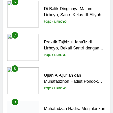
6
Di Balik Dinginnya Malam
Lirboyo, Santri Kelas III Aliyah
Belajar Praktik Tajhizul Janaiz
POJOK LIRBOYO
7
Praktik Tajhizul Jana’iz di
Lirboyo, Bekali Santri dengan
Keterampilan Merawat Jenazah
POJOK LIRBOYO
8
Ujian Al-Qur’an dan
Muhafadzhoh Hadist Pondok
Lirboyo
POJOK LIRBOYO
9
Muhafadzah Hadis: Menjalankan