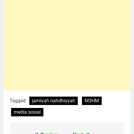
Tagged:
jamiyah nahdhiyyah
M3HM
media sosial