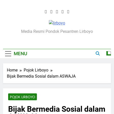
Skip
to
content
Lirboyo.net
Media Resmi Pondok Pesantren Lirboyo
MENU
Home
Pojok Lirboyo
Bijak Bermedia Sosial dalam ASWAJA
POJOK LIRBOYO
Bijak Bermedia Sosial dalam