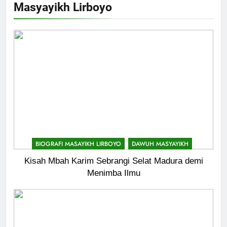
Masyayikh Lirboyo
744
Himasal Semen Sumbang
Pembangunan Kantor Himasal
POJOK LIRBOYO
BIOGRAFI MASAYIKH LIRBOYO
DAWUH MASYAYIKH
745
Kisah Mbah Karim Sebrangi Selat Madura demi
Delegasi MQK Kota Kediri
Menimba Ilmu
Menuju Probolinggo
POJOK LIRBOYO
746