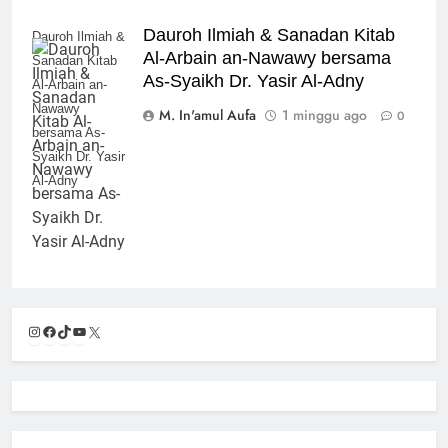
Dauroh Ilmiah & Sanadan Kitab
Dauroh Ilmiah &
Al-Arbain an-Nawawy bersama
Sanadan Kitab
As-Syaikh Dr. Yasir Al-Adny
Al-Arbain an-
Nawawy
M. In'amul Aufa
1 minggu ago
0
bersama As-
Syaikh Dr. Yasir
Al-Adny
Instagram
Facebook
TikTok
YouTube
X