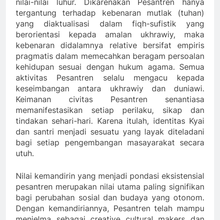
nilai-nilai luhur. Dikarenakan Pesantren hanya
tergantung terhadap kebenaran mutlak (tuhan)
yang diaktualisasi dalam fiqh-sufistik yang
berorientasi kepada amalan ukhrawiy, maka
kebenaran didalamnya relative bersifat empiris
pragmatis dalam memecahkan beragam persoalan
kehidupan sesuai dengan hukum agama. Semua
aktivitas Pesantren selalu mengacu kepada
keseimbangan antara ukhrawiy dan duniawi.
Keimanan civitas Pesantren senantiasa
memanifestasikan setiap perilaku, sikap dan
tindakan sehari-hari. Karena itulah, identitas Kyai
dan santri menjadi sesuatu yang layak diteladani
bagi setiap pengembangan masayarakat secara
utuh.
Nilai kemandirin yang menjadi pondasi eksistensial
pesantren merupakan nilai utama paling signifikan
bagi perubahan sosial dan budaya yang otonom.
Dengan kemandiriannya, Pesantren telah mampu
menjelma sebagai creative cultural makers dan