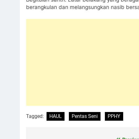
berangkulan dan melangsungkan nasib bersa
Tagged:
HAUL
Pentas Seni
PPHY