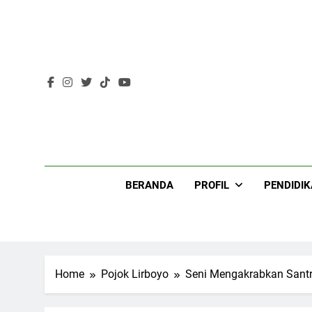
Skip
to
content
Lir
BERANDA
PROFIL
PENDIDI
Home
Pojok Lirboyo
Seni Mengakrabkan Santr