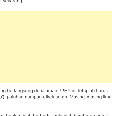
a sekarang.
g berlangsung di halaman PPHY ini tetaplah harus
iwa’), puluhan nampan dikeluarkan. Masing-masing lima
gam, bahkan jauh berbeda, bukanlah hambatan untuk