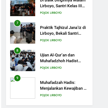
Di Balik Dinginnya Malam
Lirboyo, Santri Kelas III
Aliyah Belajar Praktik
POJOK LIRBOYO
Tajhizul Janaiz
7
Praktik Tajhizul Jana’iz di
Lirboyo, Bekali Santri
dengan Keterampilan
POJOK LIRBOYO
Merawat Jenazah
8
Ujian Al-Qur’an dan
Muhafadzhoh Hadist
Pondok Lirboyo
POJOK LIRBOYO
9
Muhafadzah Hadis:
Menjalankan Kewajiban di
Tengah Padatnya Aktivitas
POJOK LIRBOYO
10