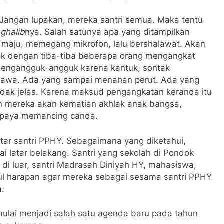
Jangan lupakan, mereka santri semua. Maka tentu
a
ghalib
nya. Salah satunya apa yang ditampilkan
g maju, memegang mikrofon, lalu bershalawat. Akan
ak dengan tiba-tiba beberapa orang mengangkat
mengangguk-angguk karena kantuk, sontak
rtawa. Ada yang sampai menahan perut. Ada yang
tidak jelas. Karena maksud pengangkatan keranda itu
an mereka akan kematian akhlak anak bangsa,
 upaya memancing canda.
ar santri PPHY. Sebagaimana yang diketahui,
 latar belakang. Santri yang sekolah di Pondok
di luar, santri Madrasah Diniyah HY, mahasiswa,
ul harapan agar mereka sebagai sesama santri PPHY
a.
mulai menjadi salah satu agenda baru pada tahun