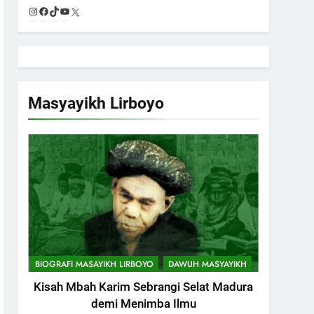
Instagram
Facebook
TikTok
YouTube
X
Masyayikh Lirboyo
744
Himasal Semen Sumbang
Pembangunan Kantor
Himasal
POJOK LIRBOYO
BIOGRAFI MASAYIKH LIRBOYO
DAWUH MASYAYIKH
Kisah Mbah Karim Sebrangi Selat Madura
745
Delegasi MQK Kota Kediri
demi Menimba Ilmu