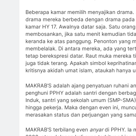
Beberapa kamar memilih menyajikan drama. 
drama mereka berbeda dengan drama pad
kamar HY 17. Awalnya datar saja. Satu oran
membosankan, jika satu menit kemudian tid
keranda ke atas panggung. Penonton yang 
membelalak. Di antara mereka, ada yang te
tetap berekspresi datar. Raut muka mereka 
juga tidak terang. Apakah simbol keprihatin
kritisnya akidah umat islam, ataukah hanya
MAKRAB’S adalah ajang penyatuan ruhani ant
penghuni PPHY adalah santri dengan berbagai
Induk, santri yang sekolah umum (SMP-SMA) 
hingga pekerja. Maka dengan even ini, munc
merasakan status dan perjuangan yang sam
MAKRAB’S terbilang even
anyar
di PPHY. Ia 