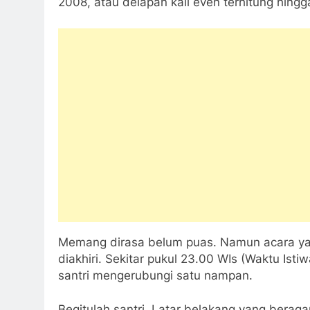
2008, atau delapan kali even terhitung hingg
Memang dirasa belum puas. Namun acara yan
diakhiri. Sekitar pukul 23.00 WIs (Waktu Ist
santri mengerubungi satu nampan.
Begitulah santri. Latar belakang yang bera