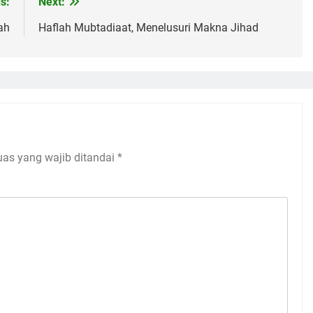
s:
Next:
ah
Haflah Mubtadiaat, Menelusuri Makna Jihad
uas yang wajib ditandai
*