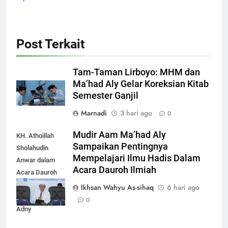
Post Terkait
Tam-Taman Lirboyo: MHM dan
Ma’had Aly Gelar Koreksian Kitab
Semester Ganjil
Marnadi
3 hari ago
0
Mudir Aam Ma’had Aly
KH. Athoillah
Sampaikan Pentingnya
Sholahudin
Mempelajari Ilmu Hadis Dalam
Anwar dalam
Acara Dauroh Ilmiah
Acara Dauroh
Ilmiah bersama
Ikhsan Wahyu As-sihaq
6 hari ago
Syekh Yasir Al-
0
Adny