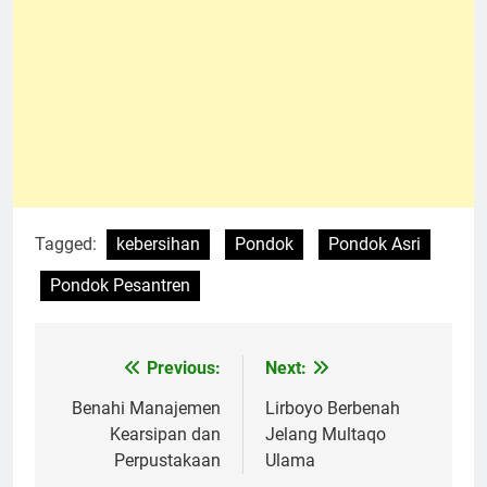
Tagged:
kebersihan
Pondok
Pondok Asri
Pondok Pesantren
Previous:
Next:
Navigasi
pos
Benahi Manajemen
Lirboyo Berbenah
Kearsipan dan
Jelang Multaqo
Perpustakaan
Ulama