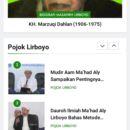
Ma’had Aly Gelar Koreksian
Kitab Semester Ganjil
POJOK LIRBOYO
BIOGRAFI MASAYIKH LIRBOYO
KH. Marzuqi Dahlan (1906-1975)
2
Mudir Aam Ma’had Aly
Sampaikan Pentingnya
Pojok Lirboyo
Mempelajari Ilmu Hadis Dalam
POJOK LIRBOYO
Acara Dauroh Ilmiah
3
Dauroh Ilmiah Ma’had Aly
Lirboyo Bahas Metode
Ahlusunnah dalam
POJOK LIRBOYO
Mengaplikasikan Hadis Dhaif.
4
Dauroh Ilmiah & Sanadan Kitab
Al-Arbain an-Nawawy bersama
As-Syaikh Dr. Yasir Al-Adny
POJOK LIRBOYO