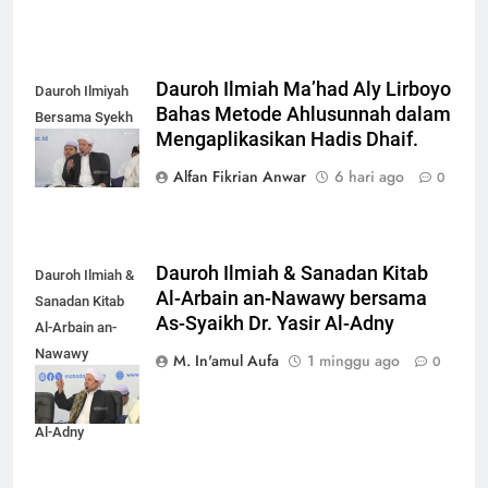
Dauroh Ilmiah Ma’had Aly Lirboyo
Dauroh Ilmiyah
Bahas Metode Ahlusunnah dalam
Bersama Syekh
Mengaplikasikan Hadis Dhaif.
Yasir Al-Adny
Alfan Fikrian Anwar
6 hari ago
0
Dauroh Ilmiah & Sanadan Kitab
Dauroh Ilmiah &
Al-Arbain an-Nawawy bersama
Sanadan Kitab
As-Syaikh Dr. Yasir Al-Adny
Al-Arbain an-
Nawawy
M. In'amul Aufa
1 minggu ago
0
bersama As-
Syaikh Dr. Yasir
Al-Adny