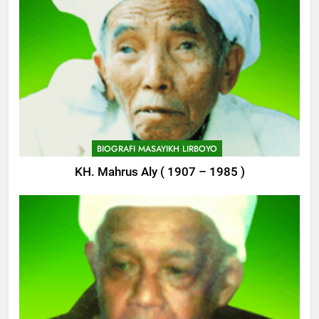
745
Delegasi MQK Kota Kediri
Menuju Probolinggo
POJOK LIRBOYO
746
Haflah Akhirussanah, Lirboyo
Gelar Pameran
BIOGRAFI MASAYIKH LIRBOYO
POJOK LIRBOYO
KH. Mahrus Aly ( 1907 – 1985 )
747
Silaturahi dan Istighosah
Bersama Kapolda Jawa Timur
POJOK LIRBOYO
1
Tam-Taman Lirboyo: MHM dan