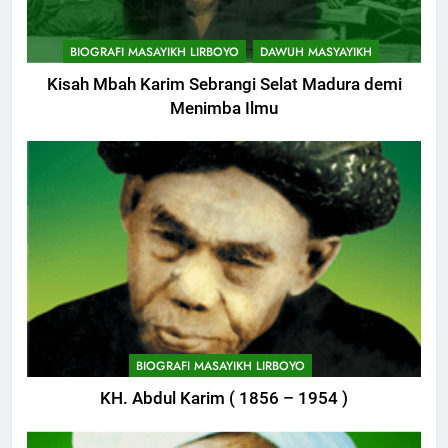
BIOGRAFI MASAYIKH LIRBOYO
DAWUH MASYAYIKH
Kisah Mbah Karim Sebrangi Selat Madura demi
Menimba Ilmu
744
Himasal Semen Sumbang
BIOGRAFI MASAYIKH LIRBOYO
Pembangunan Kantor Himasal
KH. Abdul Karim ( 1856 – 1954 )
POJOK LIRBOYO