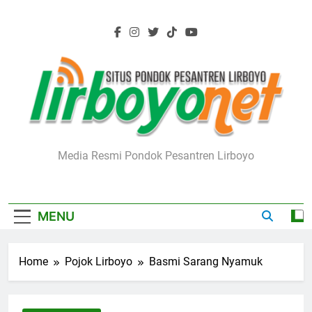
Skip
to
content
Lirboyo.net
Media Resmi Pondok Pesantren Lirboyo
MENU
Home
Pojok Lirboyo
Basmi Sarang Nyamuk