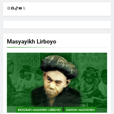
Instagram
Facebook
TikTok
YouTube
X
Masyayikh Lirboyo
BIOGRAFI MASAYIKH LIRBOYO
DAWUH MASYAYIKH