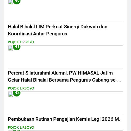
40
Halal Bihalal LIM Perkuat Sinergi Dakwah dan
Koordinasi Antar Pengurus
POJOK LIRBOYO
41
Pererat Silaturahmi Alumni, PW HIMASAL Jatim
Gelar Halal Bihalal Bersama Pengurus Cabang se-
Jawa Timur
POJOK LIRBOYO
42
Pembukaan Rutinan Pengajian Kemis Legi 2026 M.
POJOK LIRBOYO