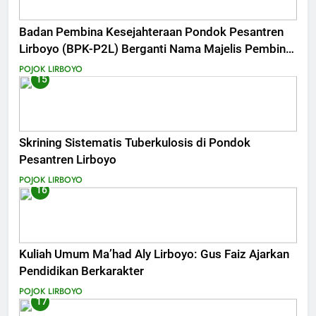
Badan Pembina Kesejahteraan Pondok Pesantren
Lirboyo (BPK-P2L) Berganti Nama Majelis Pembina
Pondok Pesantren Lirboyo (MP-P2L).
POJOK LIRBOYO
15
Skrining Sistematis Tuberkulosis di Pondok
Pesantren Lirboyo
POJOK LIRBOYO
16
Kuliah Umum Ma’had Aly Lirboyo: Gus Faiz Ajarkan
Pendidikan Berkarakter
POJOK LIRBOYO
17