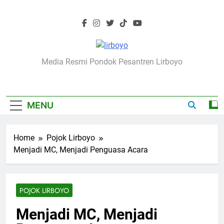
Skip
to
content
Lirboyo.net
Media Resmi Pondok Pesantren Lirboyo
MENU
Home
Pojok Lirboyo
Menjadi MC, Menjadi Penguasa Acara
POJOK LIRBOYO
Menjadi MC, Menjadi