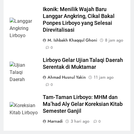
Ikonik: Menilik Wajah Baru
Langgar Angkring, Cikal Bakal
Ponpes Lirboyo yang Selesai
Direvitalisasi
M. Ishbakh Khaqqul Ghoni
8 jam ago
0
Lirboyo Gelar Ujian Talaqi Daerah
Serentak di Muktamar
Ahmad Husnul Yakin
11 jam ago
0
Tam-Taman Lirboyo: MHM dan
Ma’had Aly Gelar Koreksian Kitab
Semester Ganjil
Marnadi
3 hari ago
0