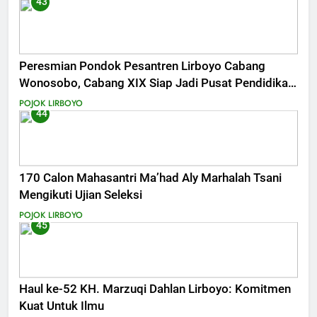
43
Peresmian Pondok Pesantren Lirboyo Cabang
Wonosobo, Cabang XIX Siap Jadi Pusat Pendidikan
Santri di Kawasan Kedu
POJOK LIRBOYO
44
170 Calon Mahasantri Ma’had Aly Marhalah Tsani
Mengikuti Ujian Seleksi
POJOK LIRBOYO
45
Haul ke-52 KH. Marzuqi Dahlan Lirboyo: Komitmen
Kuat Untuk Ilmu