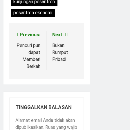
kunjungan pesantren
pesantren ekonomi
Previous:
Next:
Navigasi
pos
Pencuri pun
Bukan
dapat
Rumput
Memberi
Pribadi
Berkah
TINGGALKAN BALASAN
Alamat email Anda tidak akan
dipublikasikan.
Ruas yang wajib