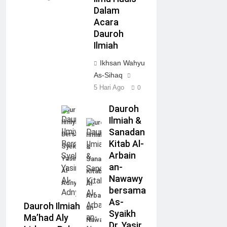
Dalam
Acara
Dauroh
Ilmiah
Ikhsan Wahyu
As-Sihaq
5 Hari Ago
0
Dauroh
Dauroh
Ilmiah &
Ilmiyah
Dauroh
Sanadan
Bersama
Ilmiah
Kitab Al-
Syekh
&
Arbain
Yasir
Sanadan
an-
Al-
Kitab
Nawawy
Adny
Al-
bersama
Arbain
As-
Dauroh Ilmiah
an-
Syaikh
Ma’had Aly
Nawawy
Dr. Yasir