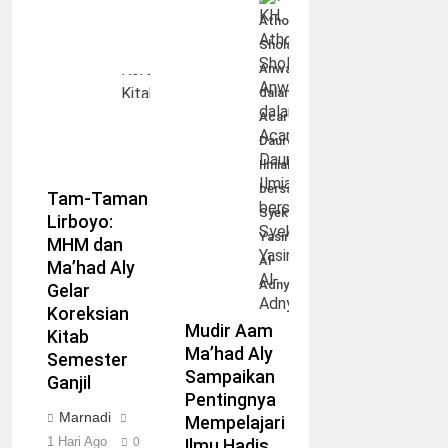
Athoillah
Sholahudin
Anwar
dalam
Acara
Dauroh
Ilmiah
bersama
Tam-Taman
Syekh
Lirboyo:
Yasir
MHM dan
Al-
Ma’had Aly
Adny
Gelar
Koreksian
Mudir Aam
Kitab
Ma’had Aly
Semester
Sampaikan
Ganjil
Pentingnya
Marnadi
Mempelajari
1 Hari Ago
0
Ilmu Hadis