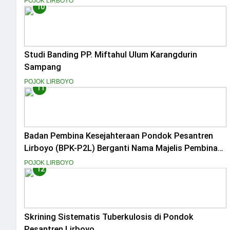
POJOK LIRBOYO
10
Studi Banding PP. Miftahul Ulum Karangdurin
Sampang
POJOK LIRBOYO
11
Badan Pembina Kesejahteraan Pondok Pesantren
Lirboyo (BPK-P2L) Berganti Nama Majelis Pembina
Pondok Pesantren Lirboyo (MP-P2L).
POJOK LIRBOYO
12
Skrining Sistematis Tuberkulosis di Pondok
Pesantren Lirboyo