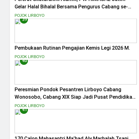
Gelar Halal Bihalal Bersama Pengurus Cabang se-
Jawa Timur
POJOK LIRBOYO
39
Pembukaan Rutinan Pengajian Kemis Legi 2026 M.
POJOK LIRBOYO
40
Peresmian Pondok Pesantren Lirboyo Cabang
Wonosobo, Cabang XIX Siap Jadi Pusat Pendidikan
Santri di Kawasan Kedu
POJOK LIRBOYO
41
170 Calon Mahasantri Ma’had Aly Marhalah Tsani