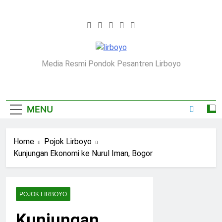
Skip
to
content
Lirboyo.net
Media Resmi Pondok Pesantren Lirboyo
MENU
Home
Pojok Lirboyo
Kunjungan Ekonomi ke Nurul Iman, Bogor
POJOK LIRBOYO
Kunjungan