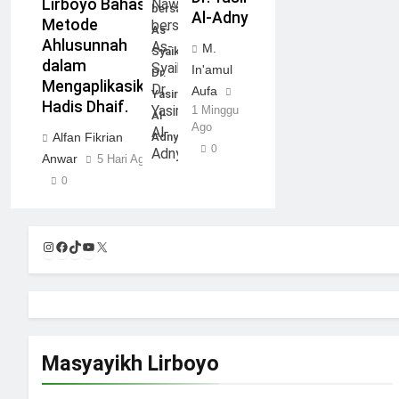
Lirboyo Bahas
bersama
Al-Adny
Metode
As-
Ahlusunnah
M.
Syaikh
dalam
In'amul
Dr.
Mengaplikasikan
Aufa
Yasir
Hadis Dhaif.
1 Minggu
Al-
Ago
Alfan Fikrian
Adny
0
Anwar
5 Hari Ago
0
Instagram
Facebook
TikTok
YouTube
X
Masyayikh Lirboyo