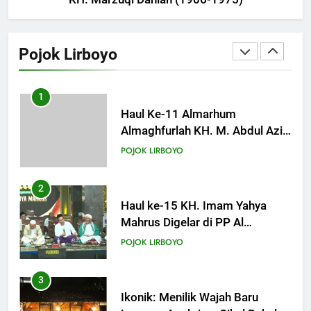
751
Silaturahi dan Istighosah
Bersama Kapolda Jawa Timur
Pojok Lirboyo
POJOK LIRBOYO
1
Haul Ke-11 Almarhum
Almaghfurlah KH. M. Abdul Aziz
Manshur
POJOK LIRBOYO
2
Haul ke-15 KH. Imam Yahya
Mahrus Digelar di PP Al
Mahrusiyah III Kediri
POJOK LIRBOYO
3
Ikonik: Menilik Wajah Baru