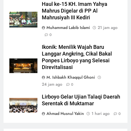
Haul ke-15 KH. Imam Yahya
Mahrus Digelar di PP Al
Mahrusiyah III Kediri
Muhammad Labib Islami
21 jam ago
0
Ikonik: Menilik Wajah Baru
Langgar Angkring, Cikal Bakal
Ponpes Lirboyo yang Selesai
Direvitalisasi
M. Ishbakh Khaqqul Ghoni
24 jam ago
0
Lirboyo Gelar Ujian Talaqi Daerah
Serentak di Muktamar
Ahmad Husnul Yakin
1 hari ago
0