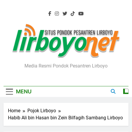
Skip
to
content
Lirboyo.net
Media Resmi Pondok Pesantren Lirboyo
MENU
Home
Pojok Lirboyo
Habib Ali bin Hasan bin Zein Bilfagih Sambang Lirboyo