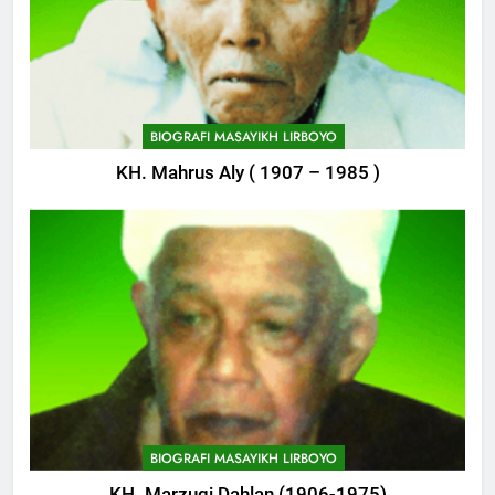
748
Himasal Semen Sumbang
Pembangunan Kantor Himasal
BIOGRAFI MASAYIKH LIRBOYO
POJOK LIRBOYO
KH. Mahrus Aly ( 1907 – 1985 )
749
Delegasi MQK Kota Kediri
Menuju Probolinggo
POJOK LIRBOYO
750
Haflah Akhirussanah, Lirboyo
Gelar Pameran
POJOK LIRBOYO
BIOGRAFI MASAYIKH LIRBOYO
KH. Marzuqi Dahlan (1906-1975)