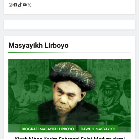
Instagram
Facebook
TikTok
YouTube
X
Masyayikh Lirboyo
BIOGRAFI MASAYIKH LIRBOYO
DAWUH MASYAYIKH