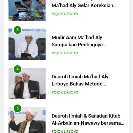
Ma’had Aly Gelar Koreksian
Kitab Semester Ganjil
POJOK LIRBOYO
3
Mudir Aam Ma’had Aly
Sampaikan Pentingnya
Mempelajari Ilmu Hadis Dalam
POJOK LIRBOYO
Acara Dauroh Ilmiah
4
Dauroh Ilmiah Ma’had Aly
Lirboyo Bahas Metode
Ahlusunnah dalam
POJOK LIRBOYO
Mengaplikasikan Hadis Dhaif.
5
Dauroh Ilmiah & Sanadan Kitab
Al-Arbain an-Nawawy bersama
As-Syaikh Dr. Yasir Al-Adny
POJOK LIRBOYO