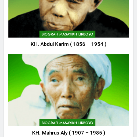
BIOGRAFI MASAYIKH LIRBOYO
KH. Abdul Karim ( 1856 – 1954 )
745
Himasal Semen Sumbang
Pembangunan Kantor Himasal
POJOK LIRBOYO
746
Delegasi MQK Kota Kediri
Menuju Probolinggo
BIOGRAFI MASAYIKH LIRBOYO
POJOK LIRBOYO
KH. Mahrus Aly ( 1907 – 1985 )