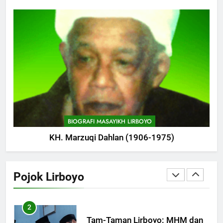
747
Haflah Akhirussanah, Lirboyo
Gelar Pameran
POJOK LIRBOYO
748
Silaturahi dan Istighosah
Bersama Kapolda Jawa Timur
POJOK LIRBOYO
BIOGRAFI MASAYIKH LIRBOYO
KH. Marzuqi Dahlan (1906-1975)
1
Lirboyo Gelar Ujian Talaqi
Daerah Serentak di Muktamar
Pojok Lirboyo
POJOK LIRBOYO
2
Tam-Taman Lirboyo: MHM dan