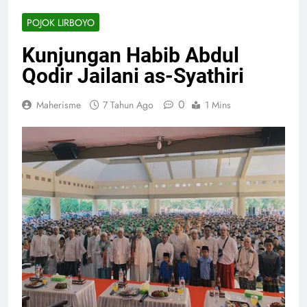
POJOK LIRBOYO
Kunjungan Habib Abdul
Qodir Jailani as-Syathiri
0
Maherisme
7 Tahun Ago
1 Mins