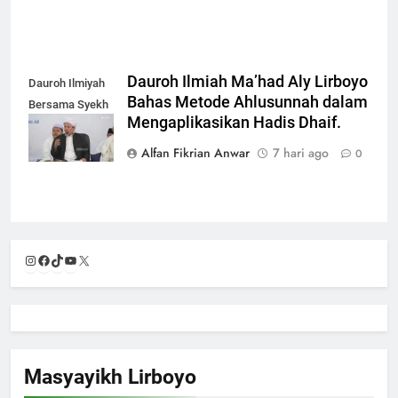
Dauroh Ilmiah Ma’had Aly Lirboyo
Dauroh Ilmiyah
Bahas Metode Ahlusunnah dalam
Bersama Syekh
Mengaplikasikan Hadis Dhaif.
Yasir Al-Adny
Alfan Fikrian Anwar
7 hari ago
0
Instagram
Facebook
TikTok
YouTube
X
Masyayikh Lirboyo