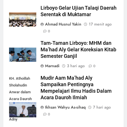
Lirboyo Gelar Ujian Talaqi Daerah
Serentak di Muktamar
Ahmad Husnul Yakin
17 menit ago
0
Tam-Taman Lirboyo: MHM dan
Ma’had Aly Gelar Koreksian Kitab
Semester Ganjil
Marnadi
3 hari ago
0
Mudir Aam Ma’had Aly
KH. Athoillah
Sampaikan Pentingnya
Sholahudin
Mempelajari Ilmu Hadis Dalam
Anwar dalam
Acara Dauroh Ilmiah
Acara Dauroh
Ilmiah bersama
Ikhsan Wahyu As-sihaq
7 hari ago
Syekh Yasir Al-
0
Adny