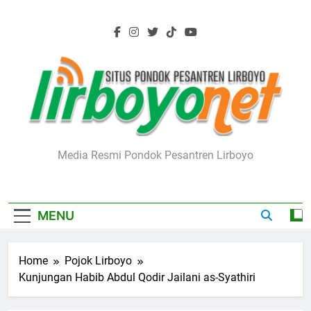
Skip
to
content
Lirboyo.net
Media Resmi Pondok Pesantren Lirboyo
MENU
Home
Pojok Lirboyo
Kunjungan Habib Abdul Qodir Jailani as-Syathiri