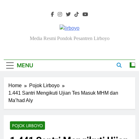
Skip
to
content
Lirboyo.net
Media Resmi Pondok Pesantren Lirboyo
MENU
Home
Pojok Lirboyo
1.441 Santri Mengikuti Ujian Tes Masuk MHM dan
Ma’had Aly
POJOK LIRBOYO