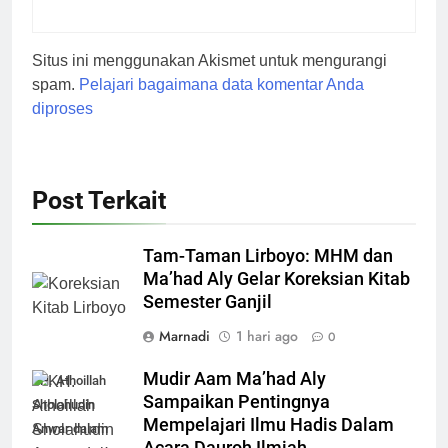
Situs ini menggunakan Akismet untuk mengurangi
spam.
Pelajari bagaimana data komentar Anda
diproses
Post Terkait
Tam-Taman Lirboyo: MHM dan
Ma’had Aly Gelar Koreksian Kitab
Semester Ganjil
Marnadi
1 hari ago
0
Mudir Aam Ma’had Aly
KH. Athoillah
Sampaikan Pentingnya
Sholahudin
Mempelajari Ilmu Hadis Dalam
Anwar dalam
Acara Dauroh Ilmiah