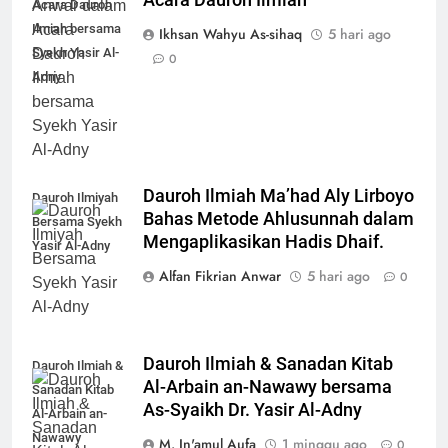
Acara Dauroh
Ilmiah bersama
Ikhsan Wahyu As-sihaq
5 hari ago
Syekh Yasir Al-
0
Adny
Dauroh Ilmiah Ma’had Aly Lirboyo
Dauroh Ilmiyah
Bahas Metode Ahlusunnah dalam
Bersama Syekh
Mengaplikasikan Hadis Dhaif.
Yasir Al-Adny
Alfan Fikrian Anwar
5 hari ago
0
Dauroh Ilmiah & Sanadan Kitab
Dauroh Ilmiah &
Al-Arbain an-Nawawy bersama
Sanadan Kitab
As-Syaikh Dr. Yasir Al-Adny
Al-Arbain an-
Nawawy
M. In'amul Aufa
1 minggu ago
0