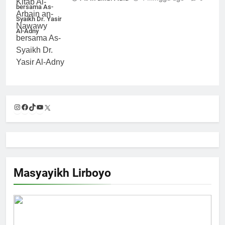
bersama As-
Syaikh Dr. Yasir
Al-Adny
Instagram
Facebook
TikTok
YouTube
X
Masyayikh Lirboyo