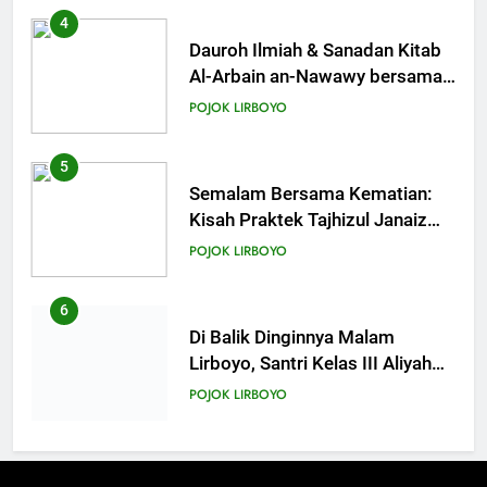
4
Dauroh Ilmiah & Sanadan Kitab
Al-Arbain an-Nawawy bersama
As-Syaikh Dr. Yasir Al-Adny
POJOK LIRBOYO
5
Semalam Bersama Kematian:
Kisah Praktek Tajhizul Janaiz
Siswa III Aliyah
POJOK LIRBOYO
6
Di Balik Dinginnya Malam
Lirboyo, Santri Kelas III Aliyah
Belajar Praktik Tajhizul Janaiz
POJOK LIRBOYO
7
Praktik Tajhizul Jana’iz di